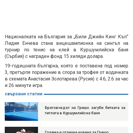
Националката на България за „Били Джийн Кинг Къп“
Лидия Енчева стана вицешампионка на сингъл на
турнир по тенис на клей в Куршумлийска баня
(Сърбия) с награден фонд 15 хиляди долара.
19-годишната българка, която е поставена под номер
3, претърпя поражение в спора за трофея от водачката
в схемата Анастасия Золотарева (Русия) с 4:6, 2:6 за час
и 26 минути игра.
свързани статии
Братовчедът на Гришо загуби битката за
титлата в Куршумлийска баня
Голяма и отлична новина за Гришо