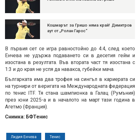
Кошмарът за Гришо няма край! Димитров
аут от „Ролан Гарос“
В първия сет се игра равностойно до 4:4, след което
Енчева не удържа подаването си в десетия гейм и
изостана в резултата. Във втората част тя изостана с
1:3 и до края не успя да навакса, губейки мача.
Българката има два трофея на сингъл в кариерата си
на турнири от веригата на Международната федерация
по тенис ITF. Тя стана шампионка в Галац (Румъния)
през юни 2025-а и в началото на март тази година в
Агетмо (Франция).
Снимка: БФТенис
Лидия Енчева
Тенис