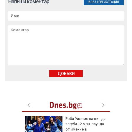
Напиши коментар
ВЛЕЗ
|
РЕГИСТРАЦИЯ
ДОБАВИ
мски
Роби Уилямс на път да
лачинки
загуби 12 млн. паунда
от имение в