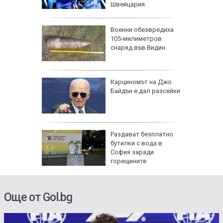
Швейцария
утрин" на
Военни обезвредиха
:30 часа:
105-милиметров
атов за
снаряд във Видин
ют в
се полз
ка атака
Карциномът на Джо
без ток
Байдън е дал разсейки
О)
ка Дунав
Раздават безплатно
при
бутилки с вода в
м
София заради
горещините
Още от Gol.bg