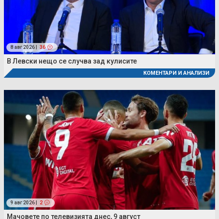
8 авг 2026 |
36
В Левски нещо се случва зад кулисите
КОМЕНТАРИ И АНАЛИЗИ
9 авг 2026 |
2
Мачовете по телевизията днес, 9 август