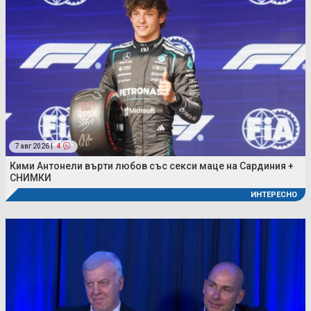
7 авг 2026 |
4
Кими Антонели върти любов със секси маце на Сардиния +
СНИМКИ
ИНТЕРЕСНО