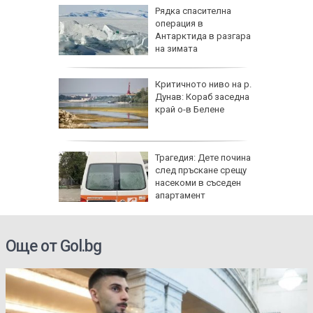
ова
Рядка спасителна
 млн.
операция в
а на
Антарктида в разгара
н
на зимата
ъса
Критичното ниво на р.
жаха
Дунав: Кораб заседна
ай Видин
край о-в Белене
Трагедия: Дете почина
 8 август
след пръскане срещу
 Как
насекоми в съседен
те води
апартамент
ка на
Още от Gol.bg