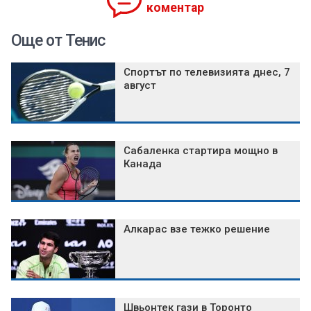
коментар
Още от Тенис
Спортът по телевизията днес, 7
август
Сабаленка стартира мощно в
Канада
Алкарас взе тежко решение
Швьонтек гази в Торонто