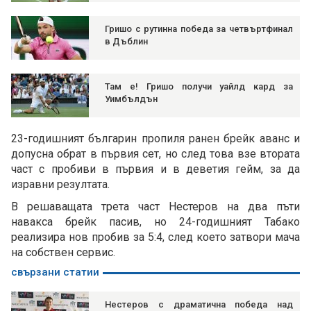
Гришо с рутинна победа за четвъртфинал
в Дъблин
Там е! Гришо получи уайлд кард за
Уимбълдън
23-годишният българин пропиля ранен брейк аванс и
допусна обрат в първия сет, но след това взе втората
част с пробиви в първия и в деветия гейм, за да
изравни резултата.
В решаващата трета част Нестеров на два пъти
навакса брейк пасив, но 24-годишният Табако
реализира нов пробив за 5:4, след което затвори мача
на собствен сервис.
свързани статии
Нестеров с драматична победа над