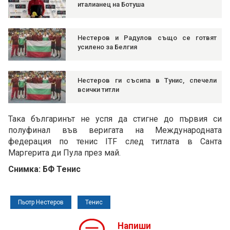
италианец на Ботуша
Нестеров и Радулов също се готвят
усилено за Белгия
Нестеров ги съсипа в Тунис, спечели
всички титли
Така българинът не успя да стигне до първия си
полуфинал във веригата на Международната
федерация по тенис ITF след титлата в Санта
Маргерита ди Пула през май.
Снимка: БФ Тенис
Пьотр Нестеров
Тенис
Напиши