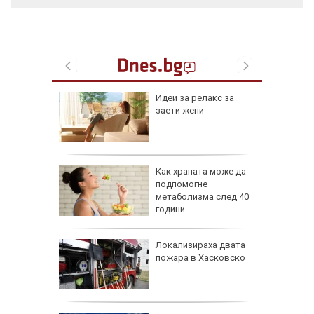
езопасно
Идеи за релакс за
рлеж
заети жени
равим,
Как храната може да
ичната
подпомогне
жбина
метаболизма след 40
години
артофи
Локализираха двата
кашкавал
пожара в Хасковско