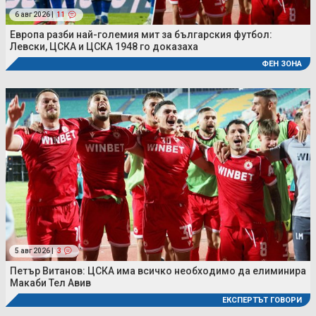
6 авг 2026 |
11
Европа разби най-големия мит за българския футбол:
Левски, ЦСКА и ЦСКА 1948 го доказаха
ФЕН ЗОНА
5 авг 2026 |
3
Петър Витанов: ЦСКА има всичко необходимо да елиминира
Макаби Тел Авив
ЕКСПЕРТЪТ ГОВОРИ