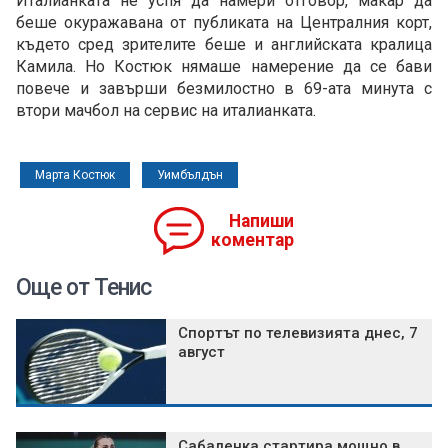
Италианката не успя да намери отговор, макар да
беше окуражавана от публиката на Централния корт,
където сред зрителите беше и английската кралица
Камила. Но Костюк нямаше намерение да се бави
повече и завърши безмилостно в 69-ата минута с
втори мачбол на сервис на италианката.
Марта Костюк
Уимбълдън
Напиши
коментар
Още от Тенис
Спортът по телевизията днес, 7
август
Сабаленка стартира мощно в