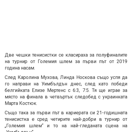
Две чешки тенисистки се класираха за полуфиналите
на турнир от Големия шлем за първи път от 2019
година насам.
След Каролина Мухова, Линда Носкова също успя да
го направи на Уимбълдън днес, след като победи
белгийката Елизе Мертенс с 6:3, 7:5. Тя ще играе за
място на финала в четвъртък следобед с украинката
Марта Костюк.
Също така за първи път в кариерата си 21-годишната
тенисистка е сред четирите най-добри в турнир от
„Големия шлем“ и то на най-гледаната сцена на