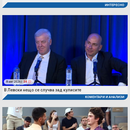
ИНТЕРЕСНО
8 авг 2026 |
34
В Левски нещо се случва зад кулисите
КОМЕНТАРИ И АНАЛИЗИ