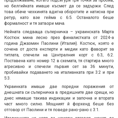
продължаване, когато подсигури три точки за пробив,
но белгийката имаше късмет да се задържи. След
това обаче чехкинята вдигна оборотите и натисна при
ретур, като взе гейма с 6:5. Останалото беше
формалност и тя затвори мача.
Нейната следваща съперничка – украинската Марта
Костюк мина лесно през финалистката от 2024-а
година Джазмин Паолини (Италия). Костюк, която е
сочена от доста експерти и медии като фаворит за
титлата, спечели на Централния корт с 6:3, 6:2.
Поставена като номер 12 в схемата, тя стартира много
агресивно и спечели първия сет за 36 минути,
пробивайки подаването на италианката при 3:2 и при
5:3.
Украинката имаше две поредни поражения от
днешната си съперничка в предишните две срещи, но
днес нямаше такива индикации и започна и втората
част много силно. Мощният й форхенд беше без
отговор от Паолини и тя поведе рано-рано с 3:1.