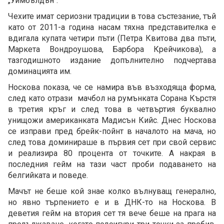
„Уимбълдън“.
Чехите имат сериозни традиции в това състезание, тъй
като от 2011-а година насам тяхна представителка е
вдигала купата четири пъти (Петра Квитова два пъти,
Маркета Вондроушова, Барбора Крейчикова), а
тазгодишното издание допълнително подчертава
доминацията им.
Носкова показа, че се намира във възходяща форма,
след като отрази мачбол на румънката Сорана Кърстя
в третия кръг и след това в четвъртия буквално
унищожи американката Мадисън Кийс. Днес Носкова
се изправи пред брейк-пойнт в началото на мача, но
след това доминираше в първия сет при свой сервис
и реализира 80 процента от точките. А накрая в
последния гейм на тази част проби подаването на
белгийката и поведе.
Мачът не беше кой знае колко вълнуващ генерално,
но явно търпението е и в ДНК-то на Носкова. В
деветия гейм на втория сет тя вече беше на прага на