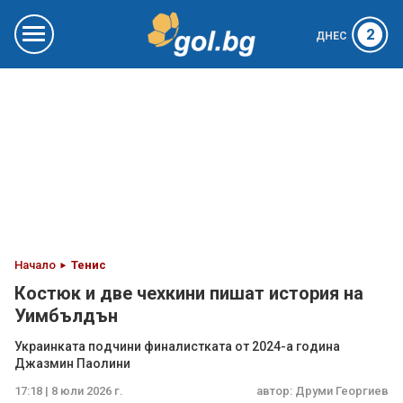
2
ДНЕС
Начало
Тенис
Костюк и две чехкини пишат история на
Уимбълдън
Украинката подчини финалистката от 2024-а година
Джазмин Паолини
17:18 | 8 юли 2026 г.
автор:
Друми Георгиев