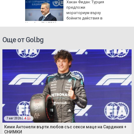
: Как да
Хакан Фидан: Турция
пасните
предложи
мораториум върху
бойните действия в
Украйна (ВИДЕО)
Още от Gol.bg
7 авг 2026 |
4
Кими Антонели върти любов със секси маце на Сардиния +
СНИМКИ