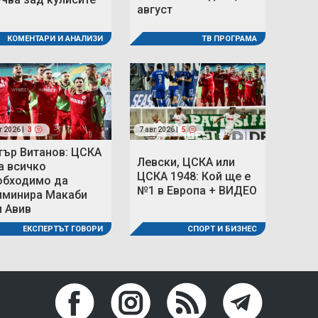
август
ТВ ПРОГРАМА
КОМЕНТАРИ И АНАЛИЗИ
г 2026 |
3
7 авг 2026 |
5
тър Витанов: ЦСКА
Левски, ЦСКА или
а всичко
ЦСКА 1948: Кой ще е
обходимо да
№1 в Европа + ВИДЕО
иминира Макаби
л Авив
СПОРТ И БИЗНЕС
ЕКСПЕРТЪТ ГОВОРИ