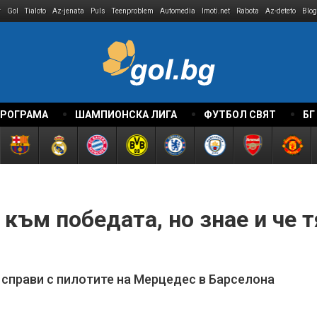
r
Gol
Tialoto
Az-jenata
Puls
Teenproblem
Automedia
Imoti.net
Rabota
Az-deteto
Blog
ПРОГРАМА
ШАМПИОНСКА ЛИГА
ФУТБОЛ СВЯТ
БГ
към победата, но знае и че 
 справи с пилотите на Мерцедес в Барселона