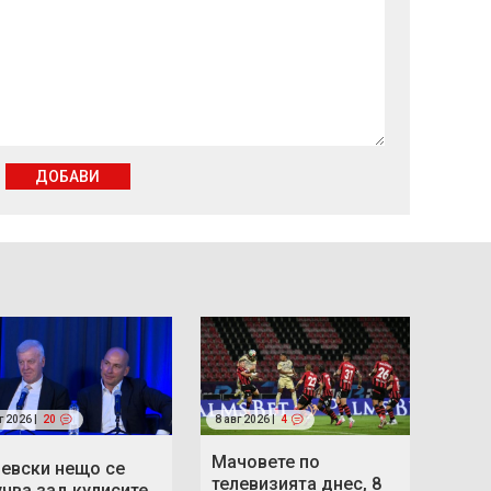
ДОБАВИ
г 2026 |
20
8 авг 2026 |
4
Мачовете по
Левски нещо се
телевизията днес, 8
учва зад кулисите