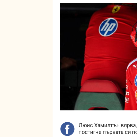
Люис Хамилтън вярва, 
постигне първата си п