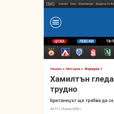
Investor
Dnes
Bloombergtv
Bulgaria On Ai
Megavselena.bg
ЦСКА
ЛЕВСКИ
ТВ 
Начало
Моторни
Формула 1
Хамилтън гледа 
трудно
Британецът ще трябва да се
04:11 | 14 юни 2026 г.