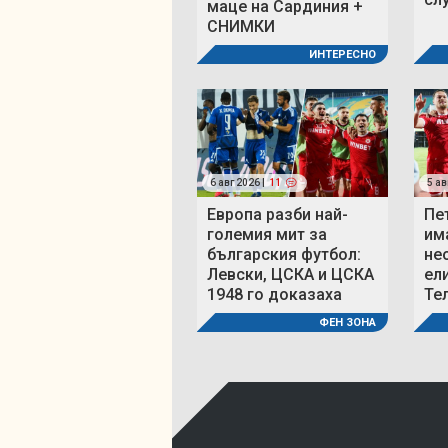
маце на Сардиния +
СНИМКИ
ИНТЕРЕСНО
6 авг 2026 |
11
5 ав
Европа разби най-
Пе
големия мит за
им
българския футбол:
не
Левски, ЦСКА и ЦСКА
ел
1948 го доказаха
Те
ФЕН ЗОНА