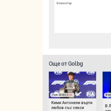
Още от Gol.bg
7 авг 2026 |
3
8 ав
Кими Антонели върти
В 
любов със секси
сл