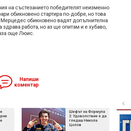
ния на състезанието победителят неизменно
рари обикновено стартира по-добре, но това
От Мерцедес обикновено вадят допълнителна
а здрава работа, но аз ще опитам и е хубаво,
каза още Люис.
Напиши
коментар
не
Шефът на Формула
орни
2: Удоволствие е да
Шофьор на автобус
не
гледаш Никола
управлява с лакти,
Цолов
докато гледа TikTok