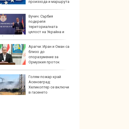
произхода и маршрута
она
Вучич: Сърбия
Домаш
подкрепя
губи о
териториалната
стена
цялост на Украйна и
зареж
ейския ѝ път
Арагчи: Иран и Оман са
Кой гу
близо до
нашес
споразумение за
китай
Ормузкия проток
Голям пожар край
Новат
Асеновград:
Honda
Хеликоптер се включи
индий
в гасенето