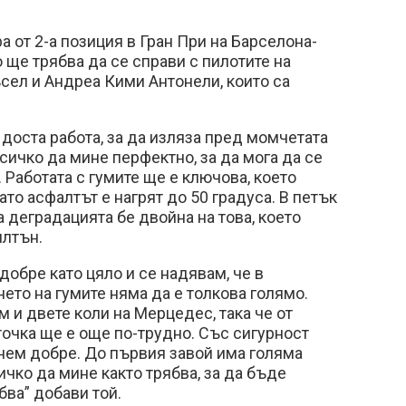
а от 2-а позиция в Гран При на Барселона-
 ще трябва да се справи с пилотите на
л и Андреа Кими Антонели, които са
доста работа, за да изляза пред момчетата
сичко да мине перфектно, за да мога да се
. Работата с гумите ще е ключова, което
гато асфалтът е нагрят до 50 градуса. В петък
а деградацията бе двойна на това, което
илтън.
 добре като цяло и се надявам, че в
ето на гумите няма да е толкова голямо.
 и двете коли на Мерцедес, така че от
точка ще е още по-трудно. Със сигурност
нем добре. До първия завой има голяма
ичко да мине както трябва, за да бъде
бва” добави той.