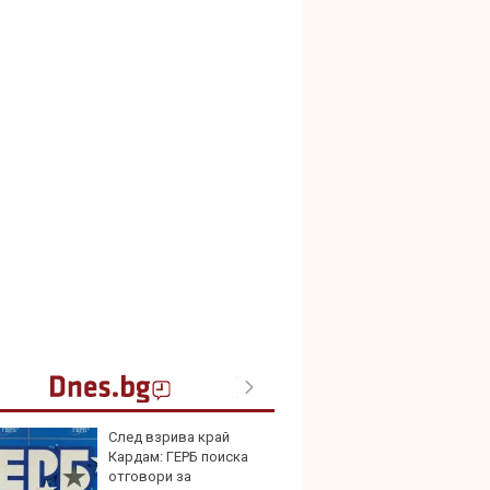
След взрива край
Този н
Кардам: ГЕРБ поиска
може 
отговори за
Европ