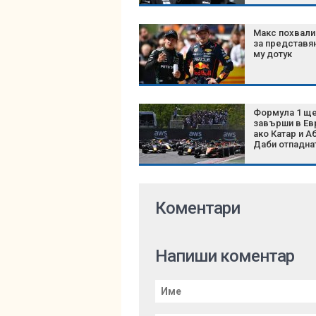
Макс похвали
за представя
му дотук
Формула 1 щ
завърши в Ев
ако Катар и А
Даби отпадна
Коментари
Напиши коментар