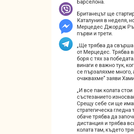
Барселона.
Британецът ще стартир
Каталуния в неделя, но
Мерцедес Джордж Ръсе
първи и трети.
„Ще трябва да свърша 
от Мерцедес. Трябва в
боря с тях за победата
винаги е важно тук, ко
се пързаляхме много, 
очаквахме” заяви Хам
„И все пак колата стои
състезанието износван
Срещу себе си ще имам
стратегическа гледна 
обаче трябва да започ
дистанция и трябва вс
колата там, където тря