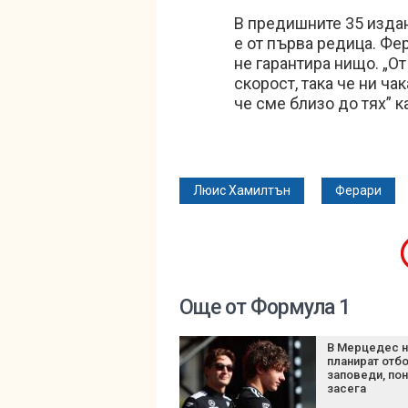
В предишните 35 изда
е от първа редица. Фе
не гарантира нищо. „
скорост, така че ни чак
че сме близо до тях” 
Люис Хамилтън
Ферари
Още от Формула 1
В Мерцедес 
планират отб
заповеди, по
засега