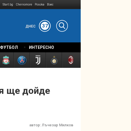
Start.bg
Chernomore
Posoka
Boec
37
ДНЕС
 ФУТБОЛ
ИНТЕРЕСНО
тя ще дойде
автор:
Лъчезар Милков