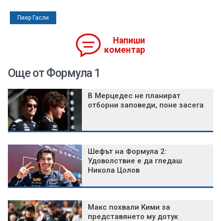
Пиер Гасли
Напиши
коментар
Още от Формула 1
В Мерцедес не планират
отборни заповеди, поне засега
Шефът на Формула 2:
Удоволствие е да гледаш
Никола Цолов
Макс похвали Кими за
представянето му дотук