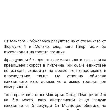
От Макларън обжалваха резултата на състезанието от
Формула 1 в Монако, след като Пиер Гасли бе
възстановен на третата позиция.
Французинът бе един от петимата пилоти, наказани за
превишена скорост в питлейна. Той обаче единствен
не изтърпя санкцията по време на надпреварата и
впоследствие тимът му успешно обжалва
наказанието, като доказа, че е имало грешка при
измерването.
Това прати пилота на Макларън Оскар Пиастри от 4-о
на 5-о място, като австралиецът също получи
наказание от 5 секунди. От Мерцедес обявиха, че