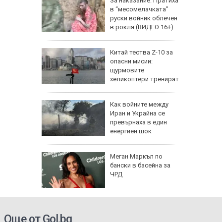
збра
За наказание: Пратиха
I
в “месомелачката”
руски войник облечен
в рокля (ВИДЕО 16+)
еги: Как
Китай тества Z-10 за
опасни мисии:
да
щурмовите
 хората?
хеликоптери тренират
полети под радара
Как войните между
Иран и Украйна се
превърнаха в един
енергиен шок
Меган Маркъл по
бански в басейна за
ЧРД
Още от Gol.bg