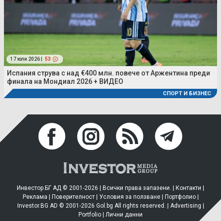
17 юли 2026 |
53
Испания струва с над €400 млн. повече от Аржентина преди
финала на Мондиал 2026 + ВИДЕО
СПОРТ И БИЗНЕС
Инвестор.БГ АД © 2001-2026 | Всички права запазени. |
Контакти
|
Реклама
|
Поверителност
|
Условия за ползване
|
Портфолио
|
Investor.BG AD © 2001-2026 Gol.bg All rights reserved. |
Advertising
|
Portfolio
|
Лични данни