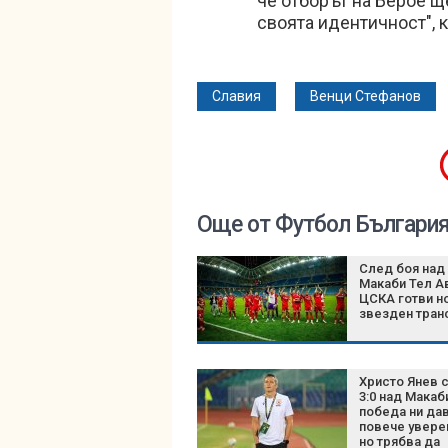
че отборът на Берое щ
своята идентичност", к
Славия
Венци Стефанов
Още от Футбол Българи
След боя над
Макаби Тел А
ЦСКА готви н
звезден тра
Христо Янев 
3:0 над Макаби
победа ни да
повече увере
но трябва да