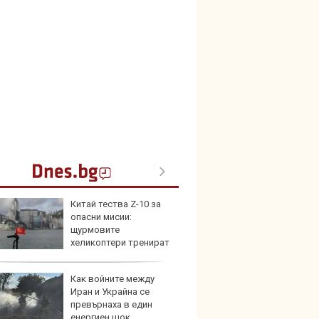
Китай тества Z-10 за
Герма
опасни мисии:
Ferrari
щурмовите
хеликоптери тренират
и под радара
Как войните между
Дори 
Иран и Украйна се
върху
превърнаха в един
загуб
енергиен шок