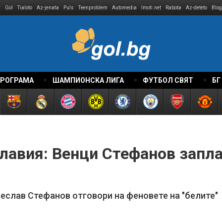
r
Gol
Tialoto
Az-jenata
Puls
Teenproblem
Automedia
Imoti.net
Rabota
Az-deteto
Blog
ПРОГРАМА
ШАМПИОНСКА ЛИГА
ФУТБОЛ СВЯТ
БГ
Славия: Венци Стефанов запл
еслав Стефанов отговори на феновете на "белите"