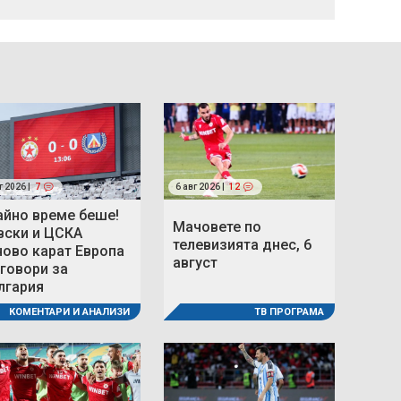
г 2026 |
7
6 авг 2026 |
12
айно време беше!
Мачовете по
вски и ЦСКА
телевизията днес, 6
ново карат Европа
август
 говори за
лгария
ТВ ПРОГРАМА
КОМЕНТАРИ И АНАЛИЗИ