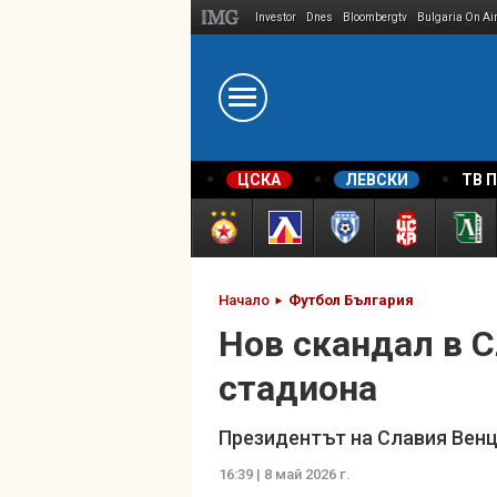
Investor
Dnes
Bloombergtv
Bulgaria On Ai
Megavselena.bg
ЦСКА
ЛЕВСКИ
ТВ 
Начало
Футбол България
Нов скандал в 
стадиона
Президентът на Славия Венц
16:39 | 8 май 2026 г.