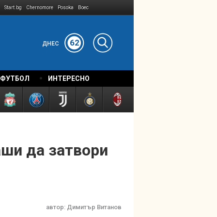
Start.bg
Chernomore
Posoka
Boec
62
ДНЕС
 ФУТБОЛ
ИНТЕРЕСНО
аши да затвори
автор:
Димитър Витанов