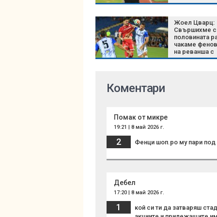
останем сми
Жоел Цварц:
Свършихме с
половината ра
чакаме фено
на реванша с
Макаби (Тел 
Коментари
Помак от микре
19:21 | 8 май 2026 г.
2
Фенци шоп.ро му пари под г
Дебел
17:20 | 8 май 2026 г.
1
кой си ти да затваряш стад
акциите и прилежащите им