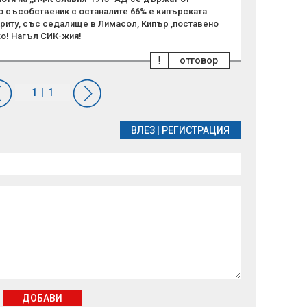
о съсобственик с останалите 66% е кипърската
риту, със седалище в Лимасол, Кипър ,поставено
о! Нагъл СИК-жия!
!
отговор
ВЛЕЗ
|
РЕГИСТРАЦИЯ
ДОБАВИ