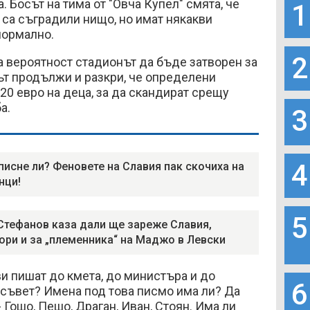
. Босът на тима от "Овча Купел" смята, че
1
са съградили нищо, но имат някакви
нормално.
2
а вероятност стадионът да бъде затворен за
ът продължи и разкри, че определени
20 евро на деца, за да скандират срещу
а.
3
4
писне ли? Феновете на Славия пак скочиха на
нци!
5
Стефанов каза дали ще зареже Славия,
ори и за „племенника“ на Маджо в Левски
ви пишат до кмета, до министъра и до
6
 съвет? Имена под това писмо има ли? Да
- Гошо, Пешо, Драган, Иван, Стоян. Има ли