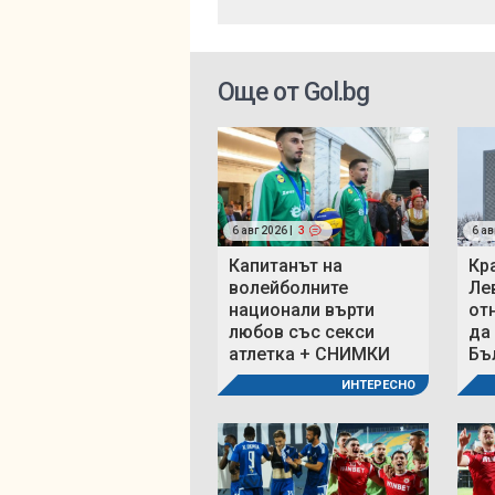
Още от Gol.bg
6 авг 2026 |
3
6 ав
Капитанът на
Кр
волейболните
Ле
национали върти
от
любов със секси
да
атлетка + СНИМКИ
Бъ
ИНТЕРЕСНО