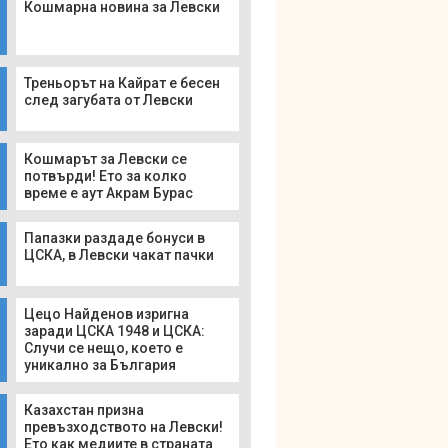
Кошмарна новина за Левски
Треньорът на Кайрат е бесен
след загубата от Левски
Кошмарът за Левски се
потвърди! Ето за колко
време е аут Акрам Бурас
Папазки раздаде бонуси в
ЦСКА, в Левски чакат пачки
Цецо Найденов изригна
заради ЦСКА 1948 и ЦСКА:
Случи се нещо, което е
уникално за България
Казахстан призна
превъзходството на Левски!
Ето как медиите в страната