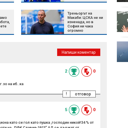
рени
Треньорът на
Късна емисия
амо
Макаби: ЦСКА не ни
бота,
изненада, но в
вете
София ни чака
огромно
Авив)
предизвикателство
Целулит - защо се
появява и какво
Напиши коментар
наистина работи
срещу него
проти
2
0
.зо на иб..ка
!
отговор
5
0
иона като си гол като пушка ,господин никой!34 % от
оти на ,,ПФК Славия-1913" АД се държат от