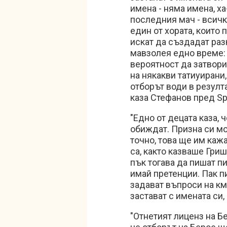
имена - няма имена, ха
последния мач - всичк
един от хората, които 
искат да създадат разк
мавзолея едно време: 
вероятност да затвор
на някакви татиуирани,
отборът води в резулта
каза Стефанов пред Spo
"Едно от децата каза, 
обиждат. Призна си мо
точно, това ще им кажа
са, както казваше Гри
пък тогава да пишат п
имай претенции. Пак пи
задават въпроси на кме
застават с имената си,
"Отнетият лиценз на Б