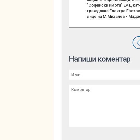
"Софийски имоти" ЕАД кат
гражданка Електра Ероток
лице на М.Михалев - Mадж
Напиши коментар