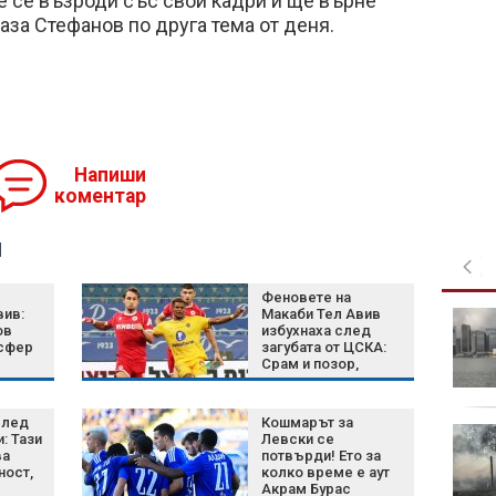
е се възроди със свои кадри и ще върне
аза Стефанов по друга тема от деня.
Напиши
коментар
я
Феновете на
вив:
Макаби Тел Авив
Шум, бетон и жеги: Как
ов
избухнаха след
животните се
нсфер
загубата от ЦСКА:
променят, за да
Срам и позор,
оцелеят сред хората?
истината лъсна
полет
след
Кошмарът за
Късна емисия
: Тази
Левски се
ва
потвърди! Ето за
ност,
колко време е аут
Акрам Бурас