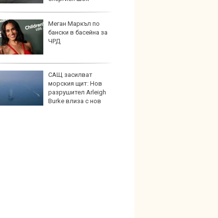
Меган Маркъл по
Защо 
бански в басейна за
бутон
ЧРД
новит
САЩ засилват
Графи
морския щит: Нов
разкр
разрушител Arleigh
преди
Burke влиза с нов
воракетен радар