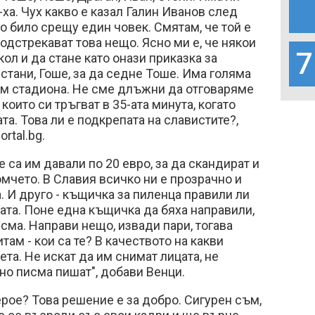
-ха. Чух какво е казал Галин Иванов след
о било срещу един човек. Смятам, че той е
подстрекават това нещо. Ясно ми е, че някои
7
ол и да стане като онази приказка за
стани, Гоше, за да седне Тоше. Има голяма
им стадиона. Не сме длъжни да отговаряме
 които си тръгват в 35-ата минута, когато
та. Това ли е подкрепата на славистите?,
rtal.bg.
че са им давали по 20 евро, за да скандират и
мчето. В Славия всичко ни е прозрачно и
. И друго - къщичка за пиленца правили ли
шата. Поне една къщичка да бяха направили,
исма. Направи нещо, извади пари, тогава
там - кои са те? В качеството на какви
та. Не искат да им снимат лицата, не
 но писма пишат", добави Венци.
ерое? Това решение е за добро. Сигурен съм,