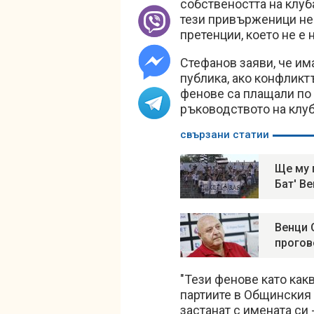
собствеността на клуба
тези привърженици не 
претенции, което не е 
Стефанов заяви, че им
публика, ако конфликт
фенове са плащали по 
ръководството на клуб
свързани статии
Ще му 
Бат' Ве
Венци 
прогов
"Тези фенове като как
партиите в Общинския
застанат с имената си 