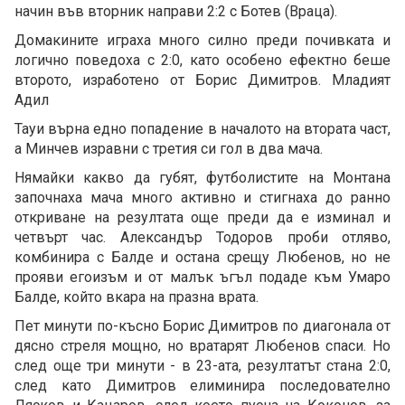
начин във вторник направи 2:2 с Ботев (Враца).
Домакините играха много силно преди почивката и
логично поведоха с 2:0, като особено ефектно беше
второто, изработено от Борис Димитров. Младият
Адил
Тауи върна едно попадение в началото на втората част,
а Минчев изравни с третия си гол в два мача.
Нямайки какво да губят, футболистите на Монтана
започнаха мача много активно и стигнаха до ранно
откриване на резултата още преди да е изминал и
четвърт час. Александър Тодоров проби отляво,
комбинира с Балде и остана срещу Любенов, но не
прояви егоизъм и от малък ъгъл подаде към Умаро
Балде, който вкара на празна врата.
Пет минути по-късно Борис Димитров по диагонала от
дясно стреля мощно, но вратарят Любенов спаси. Но
след още три минути - в 23-ата, резултатът стана 2:0,
след като Димитров елиминира последователно