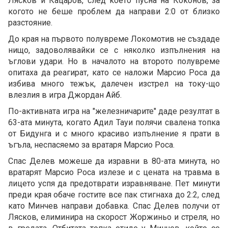
Лясков и Кацаров, след което пусна на Коконов, за
когото не беше проблем да направи 2:0 от близко
разстояние.
До края на първото полувреме Локомотив не създаде
нищо, задоволявайки се с няколко изпълнения на
ъглови удари. Но в началото на второто полувреме
опитаха да реагират, като се наложи Марсио Роса да
избива много тежък, далечен изстрел на току-що
влезлия в игра Джордан Айб.
По-активната игра на "железничарите" даде резултат в
63-ата минута, когато Адил Тауи полячи свалена топка
от Бидунга и с много красиво изпълнение я прати в
ъгъла, неспасяемо за вратаря Марсио Роса.
Спас Делев можеше да изравни в 80-ата минута, но
вратарят Марсио Роса излезе и с цената на травма в
лицето успя да предотврати изравняване. Пет минути
преди края обаче гостите все пак стигнаха до 2:2, след
като Минчев направи добавка. Спас Делев получи от
Лясков, елиминира на скорост Жоржиньо и стреля, но