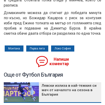
в гредата. Отбитата топка отиде у Минчев, който се
разписа.
Домакините можеха да стигнат до победата минута
по-късно, но Божидар Кацаров с риск за контузия
изби пред Ежике топката на метър оп голлинията след
пробив и подаване на Димитър Буров. В крайна
сметка обаче двата отбора си разделиха по една точка.
Монтана
Първа лига
Локо София
Напиши
коментар
Още от Футбол България
Левски излиза в най-тежкия си
мач от началото на сезона в
България