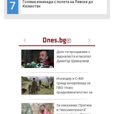
7
Голяма изненада с полета на Левски до
Казахстан
 август
Днес се прощаваме с
журналиста и писател
и важни
Димитър Шумналиев
одиите
збра
Искандер и С-400
I
срещу изчерпваща се
ПВО: Ново
предизвикателство за
Украйна
еги: Как
За наказание: Пратиха
в “месомелачката”