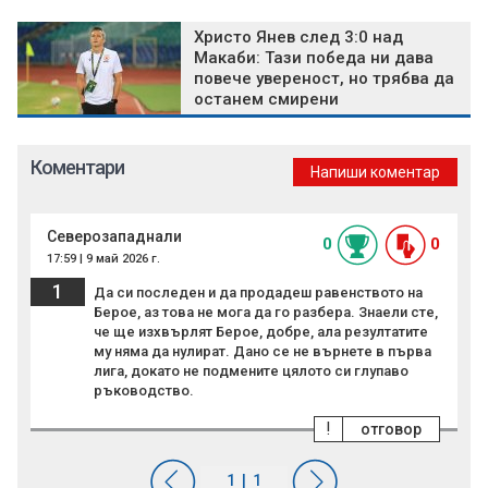
Христо Янев след 3:0 над
Макаби: Тази победа ни дава
повече увереност, но трябва да
останем смирени
Коментари
Напиши коментар
Северозападнали
0
0
17:59 | 9 май 2026 г.
1
Да си последен и да продадеш равенството на
Берое, аз това не мога да го разбера. Знаели сте,
че ще изхвърлят Берое, добре, ала резултатите
му няма да нулират. Дано се не върнете в първа
лига, докато не подмените цялото си глупаво
ръководство.
!
отговор