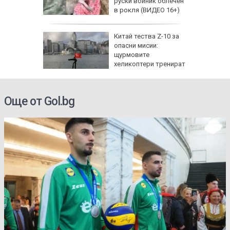
да
руски войник облечен
 хората?
в рокля (ВИДЕО 16+)
Китай тества Z-10 за
опасни мисии:
щурмовите
хеликоптери тренират
полети под радара
Още от Gol.bg