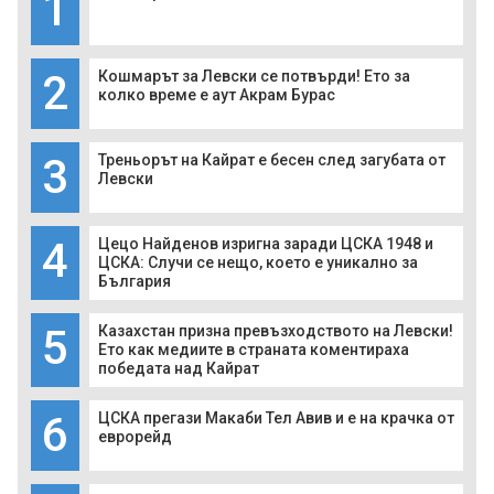
1
2
Кошмарът за Левски се потвърди! Ето за
колко време е аут Акрам Бурас
3
Треньорът на Кайрат е бесен след загубата от
Левски
4
Цецо Найденов изригна заради ЦСКА 1948 и
ЦСКА: Случи се нещо, което е уникално за
България
5
Казахстан призна превъзходството на Левски!
Ето как медиите в страната коментираха
победата над Кайрат
6
ЦСКА прегази Макаби Тел Авив и е на крачка от
еврорейд