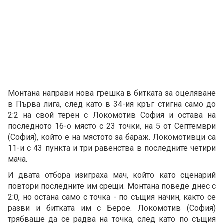
Монтана направи нова грешка в битката за оцеляване
в Първа лига, след като в 34-ия кръг стигна само до
2:2 на свой терен с Локомотив София и остава на
последното 16-о място с 23 точки, на 5 от Септември
(София), който е на мястото за бараж. Локомотивци са
11-и с 43 пункта и три равенства в последните четири
мача.
И двата отбора изиграха мач, който като сценарий
повтори последните им срещи. Монтана поведе днес с
2:0, но остана само с точка - по същия начин, както се
разви и битката им с Берое. Локомотив (София)
трябваше да се радва на точка, след като по същия