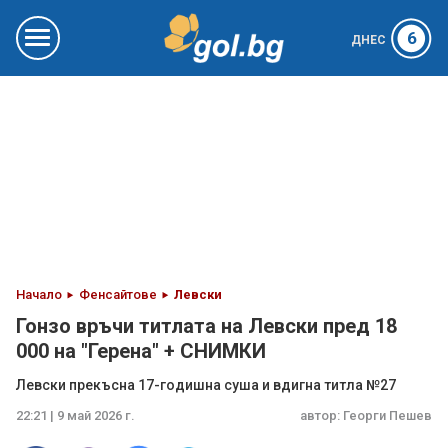
6
ДНЕС
Начало
Фенсайтове
Левски
Гонзо връчи титлата на Левски пред 18
000 на "Герена" + СНИМКИ
Левски прекъсна 17-годишна суша и вдигна титла №27
22:21 | 9 май 2026 г.
автор:
Георги Пешев