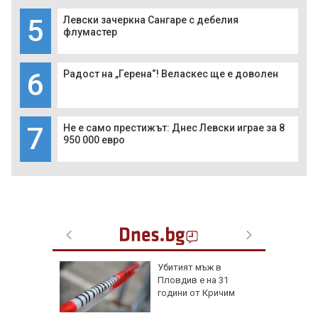
5
Левски зачеркна Сангаре с дебелия
флумастер
6
Радост на „Герена“! Веласкес ще е доволен
7
Не е само престижът: Днес Левски играе за 8
950 000 евро
я
Убитият мъж в
Пловдив е на 31
ски сили
години от Кричим
тични