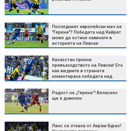
Последният европейски мач на
"Герена"? Победата над Кайрат
може да остане завинаги в
историята на Левски
Казахстан призна
превъзходството на Левски! Ето
как медиите в страната
коментираха победата над
Кайрат
Радост на „Герена“! Веласкес
ще е доволен
Ланс се отказа от Акрам Бурас!