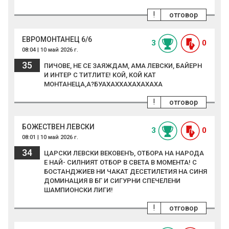
!
отговор
ЕВРОМОНТАНЕЦ 6/6
3
0
08:04 | 10 май 2026 г.
35
ПИЧОВЕ, НЕ СЕ ЗАЯЖДАМ, АМА ЛЕВСКИ, БАЙЕРН
И ИНТЕР С ТИТЛИТЕ! КОЙ, КОЙ КАТ
МОНТАНЕЦА,А?БУАХАХХАХАХАХАХА
!
отговор
БОЖЕСТВЕН ЛЕВСКИ
3
0
08:01 | 10 май 2026 г.
34
ЦАРСКИ ЛЕВСКИ ВЕКОВЕНЪ, ОТБОРА НА НАРОДА
Е НАЙ- СИЛНИЯТ ОТБОР В СВЕТА В МОМЕНТА! С
БОСТАНДЖИЕВ НИ ЧАКАТ ДЕСЕТИЛЕТИЯ НА СИНЯ
ДОМИНАЦИЯ В БГ И СИГУРНИ СПЕЧЕЛЕНИ
ШАМПИОНСКИ ЛИГИ!
!
отговор