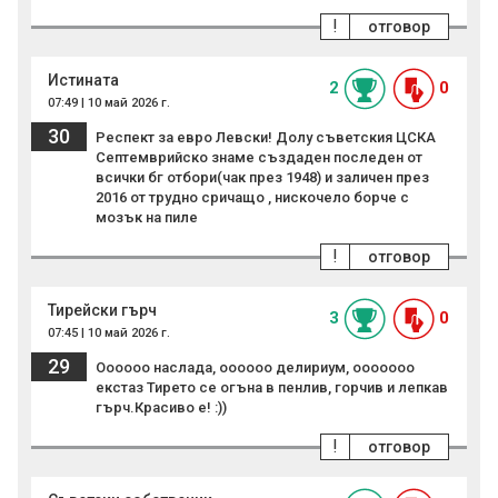
!
отговор
Истината
2
0
07:49 | 10 май 2026 г.
30
Респект за евро Левски! Долу съветския ЦСКА
Септемврийско знаме създаден последен от
всички бг отбори(чак през 1948) и заличен през
2016 от трудно сричащо , нискочело борче с
мозък на пиле
!
отговор
Тирейски гърч
3
0
07:45 | 10 май 2026 г.
29
Оооооо наслада, оооооо делириум, ооооооо
екстаз Тирето се огъна в пенлив, горчив и лепкав
гърч.Красиво е! :))
!
отговор