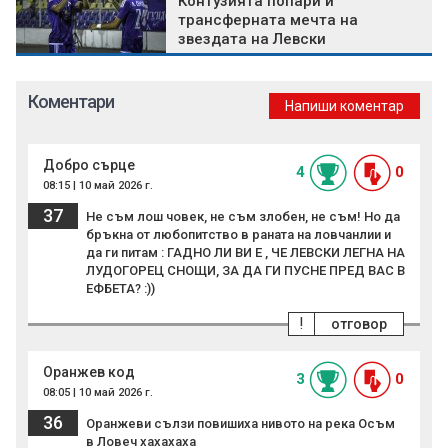
Контузията попари и
трансферната мечта на
звездата на Левски
Коментари
Напиши коментар
Добро сърце
4
0
08:15 | 10 май 2026 г.
37
Не съм лош човек, не съм злобен, не съм! Но да
бръкна от любопитство в раната на ловчанлии и
да ги питам : ГАДНО ЛИ ВИ Е , ЧЕ ЛЕВСКИ ЛЕГНА НА
ЛУДОГОРЕЦ СНОЩИ, ЗА ДА ГИ ПУСНЕ ПРЕД ВАС В
ЕФБЕТА? :))
!
отговор
Оранжев код
3
0
08:05 | 10 май 2026 г.
36
Оранжеви сълзи повишиха нивото на река Осъм
в Ловеч хахахаха