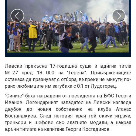
Левски прекъсна 17-годишна суша и вдигна титла
№27 пред 18 000 на "Герена". Привържениците
останаха да празнуват с отбора, въпреки че минути по-
рано-любимците им загубиха с 0:1 от Лудогорец.
"Сините" бяха наградени от президента на БФС Георги
Иванов. Легендарният нападател на Левски изгледа
двубоя до новия собственик на клуба Атанас
Бостанджиев. След неговия края той окичи играчи,
треньори и шефове със златните медали, а накрая
връчи титлата на капитана Георги Костадинов.