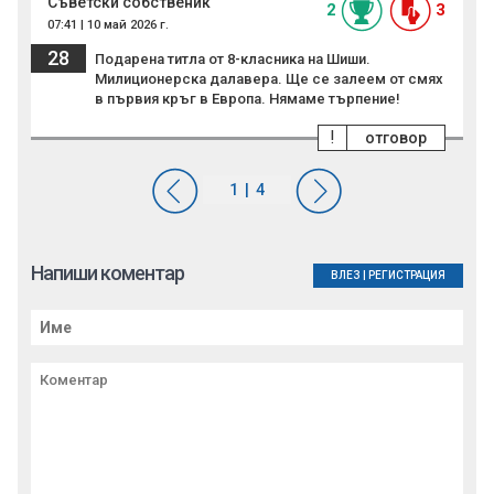
Съветски собственик
2
3
07:41 | 10 май 2026 г.
28
Подарена титла от 8-класника на Шиши.
Милиционерска далавера. Ще се залеем от смях
в първия кръг в Европа. Нямаме търпение!
!
отговор
Напиши коментар
ВЛЕЗ
|
РЕГИСТРАЦИЯ