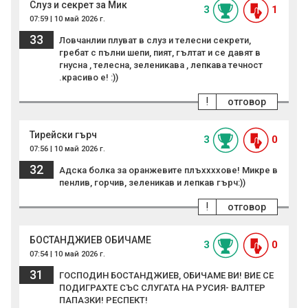
Слуз и секрет за Мик
3
1
07:59 | 10 май 2026 г.
33
Ловчанлии плуват в слуз и телесни секрети,
гребат с пълни шепи, пият, гълтат и се давят в
гнусна , телесна, зеленикава , лепкава течност
.красиво е! :))
!
отговор
Тирейски гърч
3
0
07:56 | 10 май 2026 г.
32
Адска болка за оранжевите плъххххове! Микре в
пенлив, горчив, зеленикав и лепкав гърч:))
!
отговор
БОСТАНДЖИЕВ ОБИЧАМЕ
3
0
07:54 | 10 май 2026 г.
31
ГОСПОДИН БОСТАНДЖИЕВ, ОБИЧАМЕ ВИ! ВИЕ СЕ
ПОДИГРАХТЕ СЪС СЛУГАТА НА РУСИЯ- ВАЛТЕР
ПАПАЗКИ! РЕСПЕКТ!