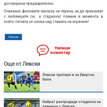
договорена предварително.
Очаквано феновете нахлуха на терена, за да празнуват
с любимците си, а стадионът пламна в момента, в
който титлата се озова над главата на играчите!
Левски
Напиши
коментар
Още от Левски
Левски трепери и за Евертон
Бала
Кайрат разпродаде стадиона за
реванша с Левски