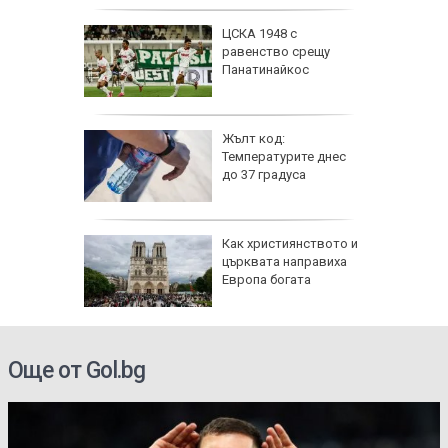
се даде
ЦСКА 1948 с
кос" в
равенство срещу
а на
Панатинайкос
е
 6
Жълт код:
Температурите днес
 и
до 37 градуса
о 39
е
Как християнството и
ви са
църквата направиха
й
Европа богата
 ден
електри
Още от Gol.bg