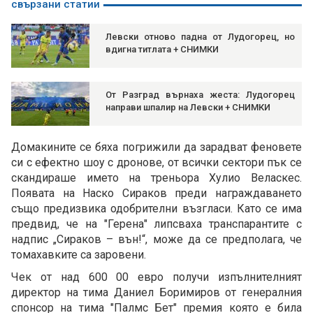
свързани статии
Левски отново падна от Лудогорец, но
вдигна титлата + СНИМКИ
От Разград върнаха жеста: Лудогорец
направи шпалир на Левски + СНИМКИ
Домакините се бяха погрижили да зарадват феновете
си с ефектно шоу с дронове, от всички сектори пък се
скандираше името на треньора Хулио Веласкес.
Появата на Наско Сираков преди награждаването
също предизвика одобрителни възгласи. Като се има
предвид, че на "Герена" липсваха транспарантите с
надпис „Сираков – вън!“, може да се предполага, че
томахавките са заровени.
Чек от над 600 00 евро получи изпълнителният
директор на тима Даниел Боримиров от генералния
спонсор на тима "Палмс Бет" премия която е била