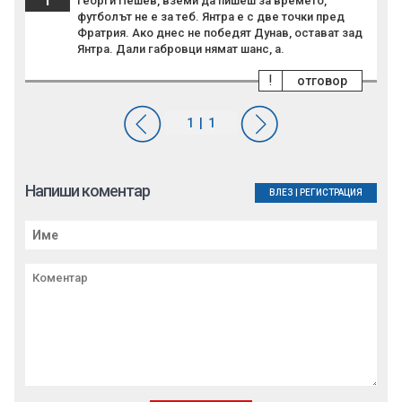
Георги Пешев, вземи да пишеш за времето,
футболът не е за теб. Янтра е с две точки пред
Фратрия. Ако днес не победят Дунав, остават зад
Янтра. Дали габровци нямат шанс, а.
!
отговор
Напиши коментар
ВЛЕЗ
|
РЕГИСТРАЦИЯ