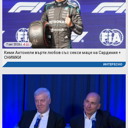
7 авг 2026 |
4
Кими Антонели върти любов със секси маце на Сардиния +
СНИМКИ
ИНТЕРЕСНО