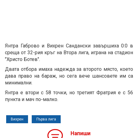
Янтра Габрово и Вихрен Сандански завършиха 0:0 в
среща от 32-рия кръг на Втора лига, играна на стадион
"Христо Ботев".
Двата отбора имаха надежда за второто място, което
дава право на бараж, но сега вече шансовете им са
минимални.
Янтра е втори с 58 точки, но третият Фратрия е с 56
пункта и мач по-малко.
Вихрен
Първа лига
Напиши