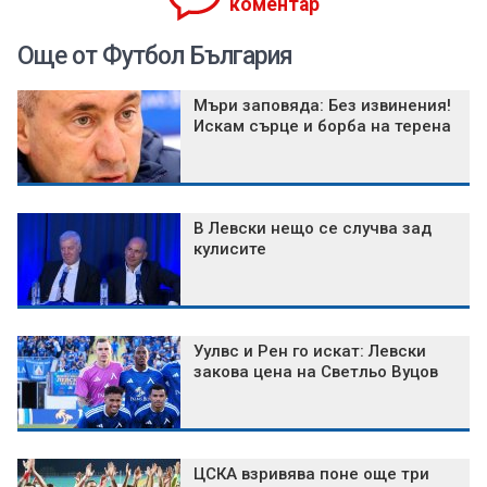
коментар
Още от Футбол България
Мъри заповяда: Без извинения!
Искам сърце и борба на терена
В Левски нещо се случва зад
кулисите
Уулвс и Рен го искат: Левски
закова цена на Светльо Вуцов
ЦСКА взривява поне още три