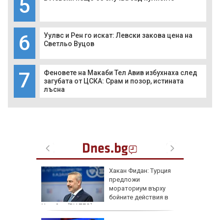
5
6
Уулвс и Рен го искат: Левски закова цена на
Светльо Вуцов
7
Феновете на Макаби Тел Авив избухнаха след
загубата от ЦСКА: Срам и позор, истината
лъсна
артофи
Хакан Фидан: Турция
кашкавал
предложи
мораториум върху
бойните действия в
Украйна (ВИДЕО)