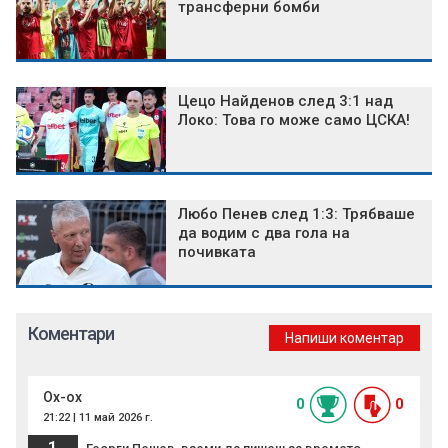
трансферни бомби
Цецо Найденов след 3:1 над
Локо: Това го може само ЦСКА!
Любо Пенев след 1:3: Трябваше
да водим с два гола на
почивката
Коментари
Напиши коментар
Ох-ох
0
0
21:22 | 11 май 2026 г.
1