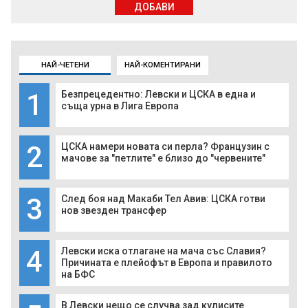
ДОБАВИ
НАЙ-ЧЕТЕНИ
НАЙ-КОМЕНТИРАНИ
1
Безпрецедентно: Левски и ЦСКА в една и
съща урна в Лига Европа
2
ЦСКА намери новата си перла? Французин с
мачове за "петлите" е близо до "червените"
3
След боя над Макаби Тел Авив: ЦСКА готви
нов звезден трансфер
4
Левски иска отлагане на мача със Славия?
Причината е плейофът в Европа и правилото
на БФС
В Левски нещо се случва зад кулисите