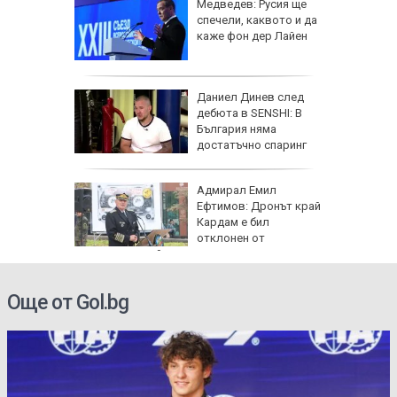
: Как да
Медведев: Русия ще
пасните
спечели, каквото и да
каже фон дер Лайен
личат
Даниел Динев след
 с
дебюта в SENSHI: В
България няма
ъв
достатъчно спаринг
партньори
одължи
Адмирал Емил
рия с
Ефтимов: Дронът край
око"
Кардам е бил
отклонен от
електронна война
Още от Gol.bg