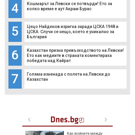
4
Кошмарът за Левски се потвърди! Ето за
колко време е аут Акрам Бурас
5
Цецо Найденов изригна заради ЦСКА 1948 и
ЦСКА: Случи се нещо, което е уникално за
България
6
Казахстан призна превъзходството на Левски!
Ето как медиите в страната коментираха
победата над Кайрат
7
Голяма изненада с полета на Левски до
Казахстан
леви
Как войните между