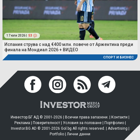
17 юли 2026 |
53
Испания струва с над €400 млн. повече от Аржентина преди
финала на Мондиал 2026 + ВИДЕО
СПОРТ И БИЗНЕС
Инвестор.БГ АД © 2001-2026 | Всички права запазени. |
Контакти
|
Реклама
|
Поверителност
|
Условия за ползване
|
Портфолио
|
Investor.BG AD © 2001-2026 Gol.bg All rights reserved. |
Advertising
|
Portfolio
|
Лични данни