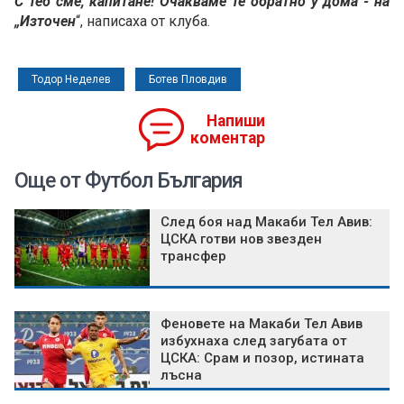
С теб сме, капитане! Очакваме те обратно у дома - на
„Източен
“, написаха от клуба.
Тодор Неделев
Ботев Пловдив
Напиши
коментар
Още от Футбол България
След боя над Макаби Тел Авив:
ЦСКА готви нов звезден
трансфер
Феновете на Макаби Тел Авив
избухнаха след загубата от
ЦСКА: Срам и позор, истината
лъсна