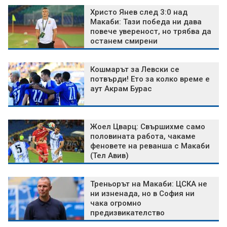
Христо Янев след 3:0 над
Макаби: Тази победа ни дава
повече увереност, но трябва да
останем смирени
Кошмарът за Левски се
потвърди! Ето за колко време е
аут Акрам Бурас
Жоел Цварц: Свършихме само
половината работа, чакаме
феновете на реванша с Макаби
(Тел Авив)
Треньорът на Макаби: ЦСКА не
ни изненада, но в София ни
чака огромно
предизвикателство