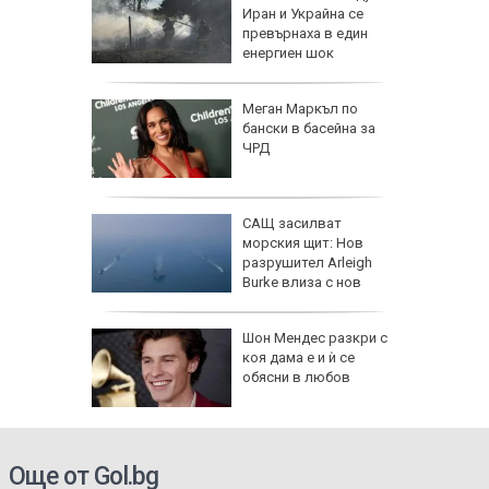
Иран и Украйна се
превърнаха в един
енергиен шок
личат
Меган Маркъл по
смет на 7
бански в басейна за
ЧРД
САЩ засилват
за
морския щит: Нов
анзитни
разрушител Arleigh
зкия
Burke влиза с нов
противоракетен радар
а в
Шон Мендес разкри с
артал
коя дама е и ѝ се
ламъците
обясни в любов
 метра
Още от Gol.bg