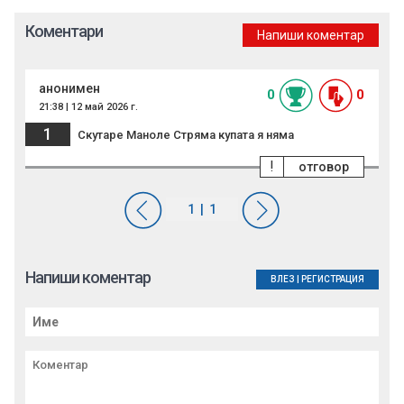
Коментари
Напиши коментар
анонимен
0
0
21:38 | 12 май 2026 г.
1
Скутаре Маноле Стряма купата я няма
!
отговор
Напиши коментар
ВЛЕЗ
|
РЕГИСТРАЦИЯ