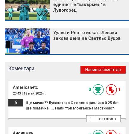
единият е "закърмен" в
Лудогорец
Уулвс и Рен го искат: Левски
закова цена на Светльо Вуцов
Коментари
Напиши коментар
Americanetc
0
1
20:43 | 12 май 2026 г.
6
Ще мачка?? Бухахахаха С голова разлика 0:25 бая
ще помачка .... Нали тъй Монтанска мастиийо?
!
отговор
Анонимен