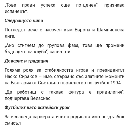
„Това прави успеха още по-ценен“, признава
испанецът.
Следващото ниво
Погледът вече е насочен към Европа и Шампионска
лига.
„Ако стигнем до групова фаза, това ще промени
бъдещето на клуба“, казва той.
Доверие и традиция
Голяма роля за стабилността играе и президентът
Наско Сираков – име, свързано със златните моменти
на България от Световно първенство по футбол 1994.
„Да работиш с такава фигура е привилегия“,
подчертава Веласкес.
Футболът като житейски урок
За испанеца кариерата извън родината има по-дълбок
смисъл.