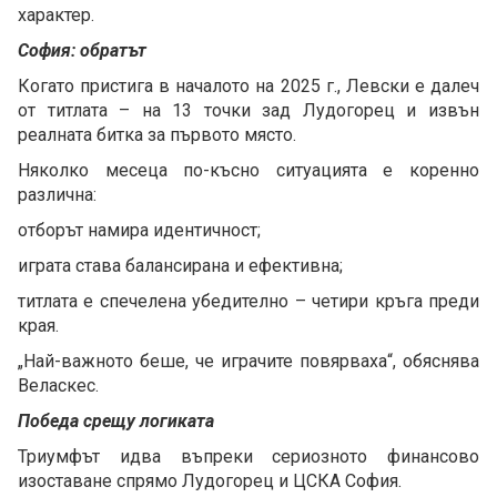
характер.
София: обратът
Когато пристига в началото на 2025 г., Левски е далеч
от титлата – на 13 точки зад Лудогорец и извън
реалната битка за първото място.
Няколко месеца по-късно ситуацията е коренно
различна:
отборът намира идентичност;
играта става балансирана и ефективна;
титлата е спечелена убедително – четири кръга преди
края.
„Най-важното беше, че играчите повярваха“, обяснява
Веласкес.
Победа срещу логиката
Триумфът идва въпреки сериозното финансово
изоставане спрямо Лудогорец и ЦСКА София.