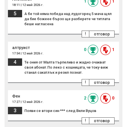
1
1
18:11 | 12 май 2026 г.
5
А бе той няма победа над лудогорец 5 мача щял
да бие божеее бързо ще разберете че титлата
беше нагласена
!
отговор
алтруист
0
1
17:54 | 12 май 2026 г.
4
Те ония от Малта търпеливо и жадно очакват
своя абонат.По леко с кошницата, че току-виж
станал сакатлък и резил познат.
!
отговор
Фен
2
0
17:27 | 12 май 2026 г.
3
Появи се втори син *** след Вили Вуцов
!
отговор