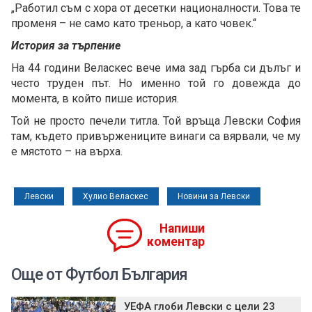
„Работил съм с хора от десетки националности. Това те
променя – не само като треньор, а като човек.“
История за търпение
На 44 години Веласкес вече има зад гърба си дълъг и
често труден път. Но именно той го довежда до
момента, в който пише история.
Той не просто печели титла. Той връща Левски София
там, където привържениците винаги са вярвали, че му
е мястото – на върха.
Левски
Хулио Веласкес
Новини за Левски
Напиши
коментар
Още от Футбол България
УЕФА глоби Левски с цели 23