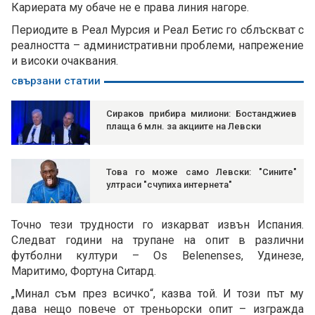
Кариерата му обаче не е права линия нагоре.
Периодите в Реал Мурсия и Реал Бетис го сблъскват с
реалността – административни проблеми, напрежение
и високи очаквания.
свързани статии
Сираков прибира милиони: Бостанджиев
плаща 6 млн. за акциите на Левски
Това го може само Левски: "Сините"
ултраси "счупиха интернета"
Точно тези трудности го изкарват извън Испания.
Следват години на трупане на опит в различни
футболни култури – Os Belenenses, Удинезе,
Маритимо, Фортуна Ситард.
„Минал съм през всичко“, казва той. И този път му
дава нещо повече от треньорски опит – изгражда