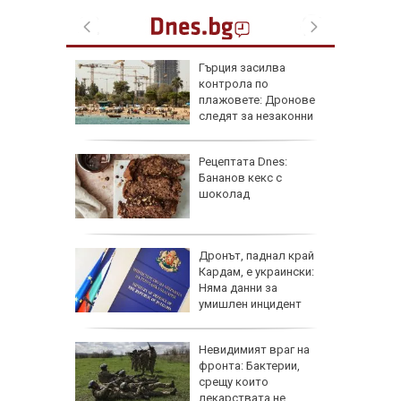
рай
Гърция засилва
ински,
контрола по
 е
плажовете: Дронове
следят за незаконни
чадъри и ограничен достъп
 край
Рецептата Dnes:
Бананов кекс с
асково -
шоколад
 къщи и
дии
Дронът, паднал край
и и
Кардам, е украински:
 август
Няма данни за
умишлен инцидент
тобус
Невидимият враг на
акти,
фронта: Бактерии,
TikTok
срещу които
лекарствата не