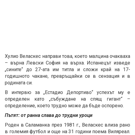
Хулио Веласкес направи това, което малцина очакваха
– върна Левски София на върха. Испанецът изведе
„сините“ до 27-ата им титла и сложи край на 17-
годишното чакане, превръщайки се в сензация и в
родината си.
В интервю за „Естадио Депортиво“ успехът му е
определен като „събуждане на спящ гигант“ –
определение, което трудно може да бъде оспорено.
Пътят: от ранна слава до трудни уроци
Роден в Саламанка през 1981 г., Веласкес влиза рано
в големия футбол и още на 31 години поема Виляреал.