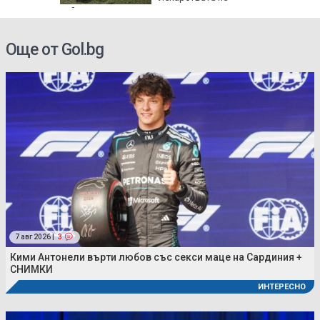
действат
Още от Gol.bg
7 авг 2026 |
3
Кими Антонели върти любов със секси маце на Сардиния +
СНИМКИ
ИНТЕРЕСНО