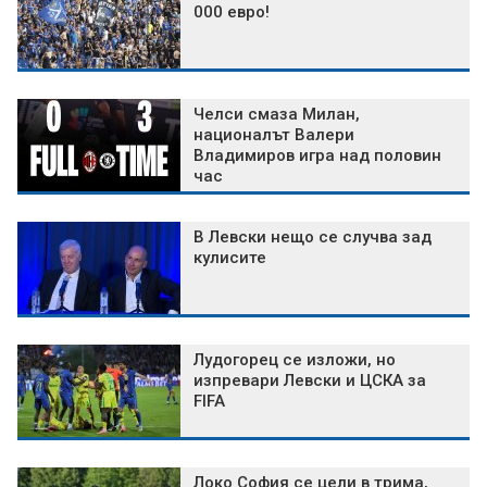
000 евро!
Челси смаза Милан,
националът Валери
Владимиров игра над половин
час
В Левски нещо се случва зад
кулисите
Лудогорец се изложи, но
изпревари Левски и ЦСКА за
FIFA
Локо София се цели в трима,