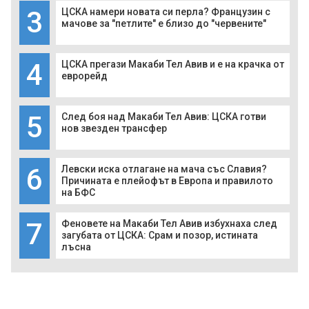
3
ЦСКА намери новата си перла? Французин с
мачове за "петлите" е близо до "червените"
4
ЦСКА прегази Макаби Тел Авив и е на крачка от
еврорейд
5
След боя над Макаби Тел Авив: ЦСКА готви
нов звезден трансфер
6
Левски иска отлагане на мача със Славия?
Причината е плейофът в Европа и правилото
на БФС
7
Феновете на Макаби Тел Авив избухнаха след
загубата от ЦСКА: Срам и позор, истината
лъсна