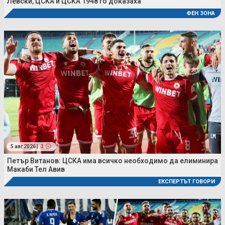
Левски, ЦСКА и ЦСКА 1948 го доказаха
ФЕН ЗОНА
5 авг 2026 |
3
Петър Витанов: ЦСКА има всичко необходимо да елиминира
Макаби Тел Авив
ЕКСПЕРТЪТ ГОВОРИ