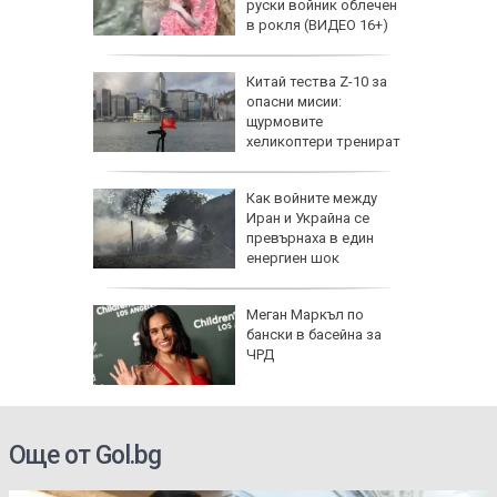
да
руски войник облечен
 хората?
в рокля (ВИДЕО 16+)
Китай тества Z-10 за
опасни мисии:
щурмовите
хеликоптери тренират
полети под радара
Как войните между
Иран и Украйна се
превърнаха в един
енергиен шок
о се
Меган Маркъл по
кво
бански в басейна за
оти
ЧРД
Още от Gol.bg