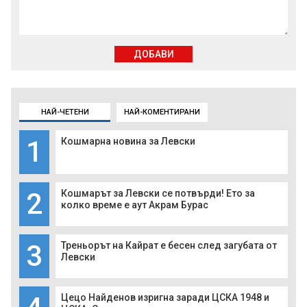
ДОБАВИ
НАЙ-ЧЕТЕНИ
НАЙ-КОМЕНТИРАНИ
1
Кошмарна новина за Левски
2
Кошмарът за Левски се потвърди! Ето за
колко време е аут Акрам Бурас
3
Треньорът на Кайрат е бесен след загубата от
Левски
Цецо Найденов изригна заради ЦСКА 1948 и