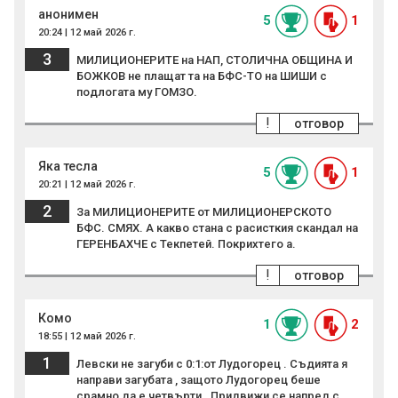
анонимен
5
1
20:24 | 12 май 2026 г.
3
МИЛИЦИОНЕРИТЕ на НАП, СТОЛИЧНА ОБЩИНА И
БОЖКОВ не плащат та на БФС-ТО на ШИШИ с
подлогата му ГОМЗО.
!
отговор
Яка тесла
5
1
20:21 | 12 май 2026 г.
2
За МИЛИЦИОНЕРИТЕ от МИЛИЦИОНЕРСКОТО
БФС. СМЯХ. А какво стана с расисткия скандал на
ГЕРЕНБАХЧЕ с Текпетей. Покрихтего а.
!
отговор
Комо
1
2
18:55 | 12 май 2026 г.
1
Левски не загуби с 0:1:от Лудогорец . Съдията я
направи загубата , защото Лудогорец беше
срамно да е четвърти . Придвижи се напред с