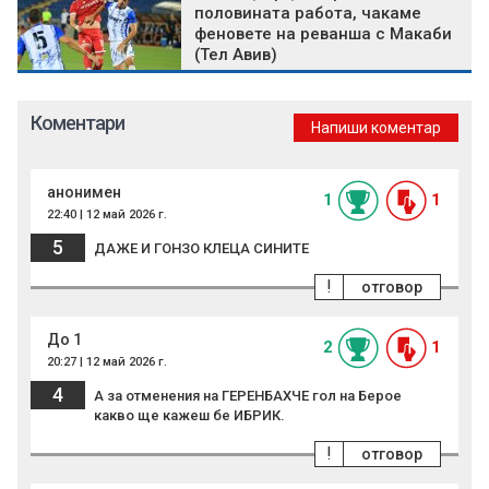
половината работа, чакаме
феновете на реванша с Макаби
(Тел Авив)
Коментари
Напиши коментар
анонимен
1
1
22:40 | 12 май 2026 г.
5
ДАЖЕ И ГОНЗО КЛЕЦА СИНИТЕ
!
отговор
До 1
2
1
20:27 | 12 май 2026 г.
4
А за отменения на ГЕРЕНБАХЧЕ гол на Берое
какво ще кажеш бе ИБРИК.
!
отговор