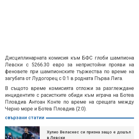
Дисциплинарната комисия към БФС глоби шампиона
Левски с 5266.30 евро за непристойни прояви на
феновете при шампионските тържества по време на
загубата от Лудогорец с 0:1 в родната Първа Лига.
В същото време комисията отложи за разглеждане
инцидентите с расистките обиди към играча на Ботев
Пловдив Антоан Конте по време на срещата между
Черно море и Ботев Пловдив (2:0).
свързани статии
Хулио Веласкес си призна защо е дошъл
в Левски