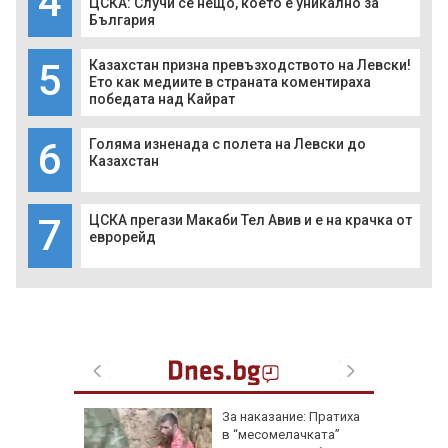
4
ЦСКА: Случи се нещо, което е уникално за
България
5
Казахстан призна превъзходството на Левски!
Ето как медиите в страната коментираха
победата над Кайрат
6
Голяма изненада с полета на Левски до
Казахстан
7
ЦСКА прегази Макаби Тел Авив и е на крачка от
еврорейд
еги: Как
За наказание: Пратиха
в “месомелачката”