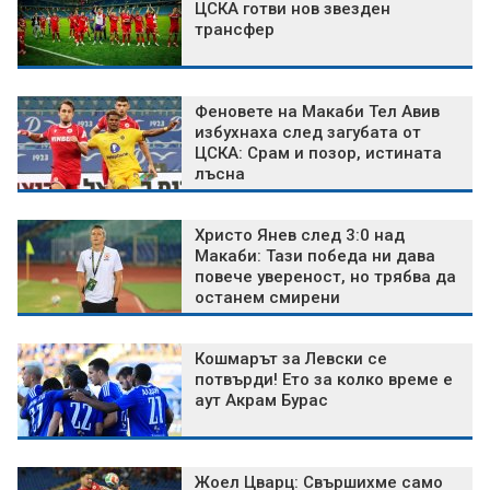
ЦСКА готви нов звезден
трансфер
Феновете на Макаби Тел Авив
избухнаха след загубата от
ЦСКА: Срам и позор, истината
лъсна
Христо Янев след 3:0 над
Макаби: Тази победа ни дава
повече увереност, но трябва да
останем смирени
Кошмарът за Левски се
потвърди! Ето за колко време е
аут Акрам Бурас
Жоел Цварц: Свършихме само