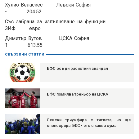
Хулио Веласкес Левски София
- 204.52
Със забрана за изпълняване на функции
ЗИФ евро
Димитър Вутов ЦСКА София
1 613.55
свързани статии
БФС осъди расисткия скандал
БФС помилва треньор на ЦСКА
Левски триумфира с титлата, но ще
спонсорира БФС - ето с каква сума