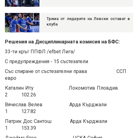
Трима от лидерите на Левски остават в
клуба
Решения на Дисциплинарната комисия на БФС:
33-ти кръг ППФЛ /efbet Лига/
С предупреждения - 15 състезатели
Със спиране от състезателни права ССП
евро
Каталин Иту Локомотив Пловдив
2 102.26
Вячеслав Велев Арда Кърджали
1 127.82
Патрик Дос Сантош Арда Кърджали
1 153.39
Джеймс Етоо ЦСКА София