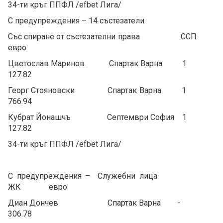
34-ти кръг ППФЛ /efbet Лига/
С предупреждения – 14 състезатели
Със спиране от състезателни права ССП
евро
Цветослав Маринов Спартак Варна 1
127.82
Георг Стояновски Спартак Варна 1
766.94
Кубрат Йонашчъ Септември София 1
127.82
34-ти кръг ППФЛ /efbet Лига/
С предупреждения – Служебни лица
ЖК евро
Диан Дончев Спартак Варна -
306.78