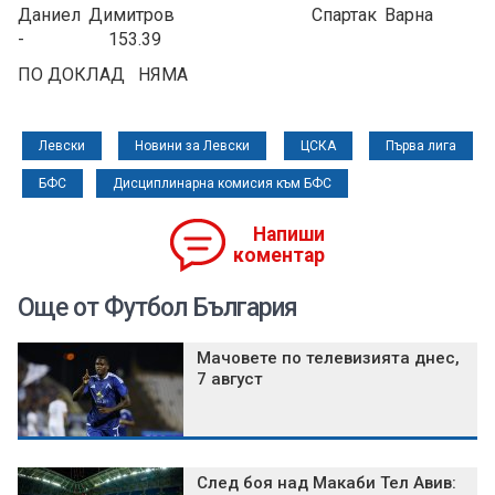
Даниел Димитров Спартак Варна
- 153.39
ПО ДОКЛАД НЯМА
Левски
Новини за Левски
ЦСКА
Първа лига
БФС
Дисциплинарна комисия към БФС
Напиши
коментар
Още от Футбол България
Мачовете по телевизията днес,
7 август
След боя над Макаби Тел Авив: