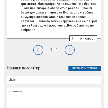
три места , благодарение на съдийската бригада
. Гола на Сангаре е абсолютно реален . Станич
беше докоснат в лицето от Бургас , но сърбина
симулира жесток удар и така спаси равния
резултат . Какви по тежки нарушения не се свирят
, но за Разград е изключение .Бог забавя , но не
забравя !
!
отговор
Напиши коментар
ВЛЕЗ
|
РЕГИСТРАЦИЯ