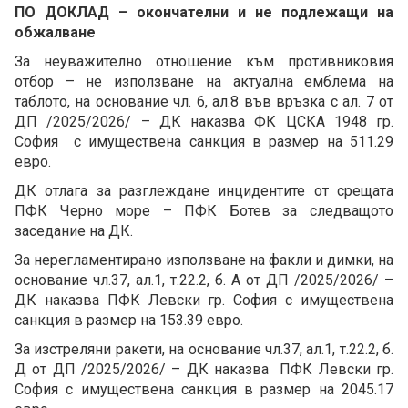
ПО ДОКЛАД – окончателни и не подлежащи на
обжалване
За неуважително отношение към противниковия
отбор – не използване на актуална емблема на
таблото, на основание чл. 6, ал.8 във връзка с ал. 7 от
ДП /2025/2026/ – ДК наказва ФК ЦСКА 1948 гр.
София с имуществена санкция в размер на 511.29
евро.
ДК отлага за разглеждане инцидентите от срещата
ПФК Черно море – ПФК Ботев за следващото
заседание на ДК.
За нерегламентирано използване на факли и димки, на
основание чл.37, ал.1, т.22.2, б. А от ДП /2025/2026/ –
ДК наказва ПФК Левски гр. София с имуществена
санкция в размер на 153.39 евро.
За изстреляни ракети, на основание чл.37, ал.1, т.22.2, б.
Д от ДП /2025/2026/ – ДК наказва ПФК Левски гр.
София с имуществена санкция в размер на 2045.17