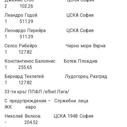
2 102.26
Леандро Годой ЦСКА София
1 511.29
Леонардо Перейра ЦСКА София
1 511.29
Селсо Рибейро Черно море Варна
1 127.82
Константинос Балоянис Ботев Пловдив
1 255.65
Бернард Текпетей Лудогорец Разград
1 127.82
33-ти кръг ППФЛ /efbet Лига/
С предупреждения – Служебни лица
ЖК евро
Николай Велков ЦСКА 1948 София
- 204.52