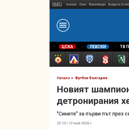
Investor
Dnes
Bloombergtv
Bulgaria On Ai
Megavselena.bg
ЦСКА
ЛЕВСКИ
ТВ 
Начало
Футбол България
Новият шампион
детронирания х
"Сините" за първи път през 
22:13 | 13 май 2026 г.