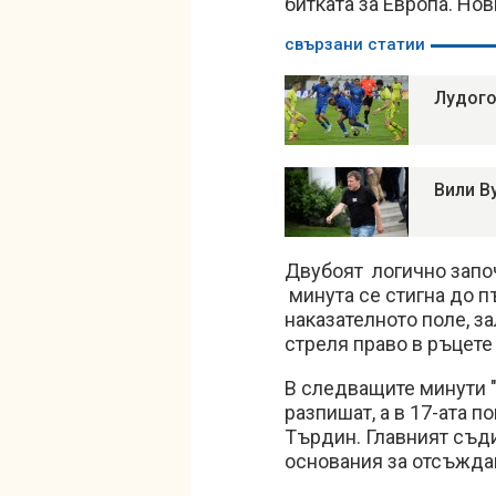
битката за Европа. Но
свързани статии
Лудого
Вили В
Двубоят логично започ
минута се стигна до п
наказателното поле, з
стреля право в ръцете
В следващите минути "
разпишат, а в 17-ата п
Търдин. Главният съд
основания за отсъждан