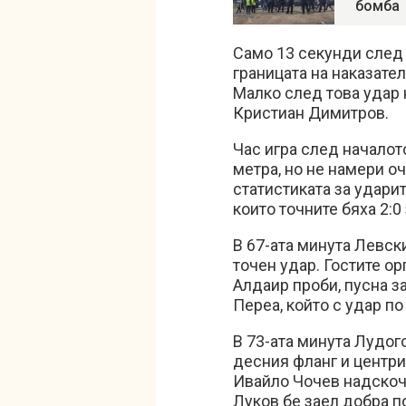
бомба
Само 13 секунди след 
границата на наказател
Малко след това удар 
Кристиан Димитров.
Час игра след началот
метра, но не намери оч
статистиката за ударит
които точните бяха 2:0
В 67-ата минута Левск
точен удар. Гостите ор
Алдаир проби, пусна з
Переа, който с удар по
В 73-ата минута Лудог
десния фланг и центри
Ивайло Чочев надскочи
Луков бе заел добра п