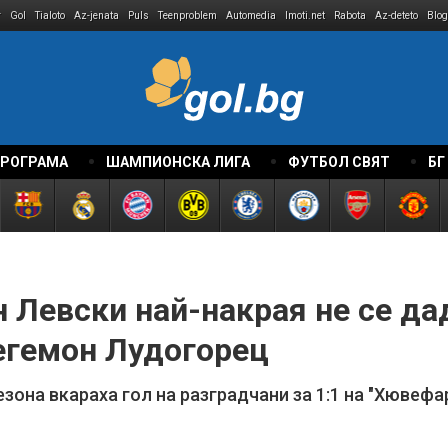
r
Gol
Tialoto
Az-jenata
Puls
Teenproblem
Automedia
Imoti.net
Rabota
Az-deteto
Blog
ПРОГРАМА
ШАМПИОНСКА ЛИГА
ФУТБОЛ СВЯТ
БГ
 Левски най-накрая не се да
егемон Лудогорец
сезона вкараха гол на разградчани за 1:1 на "Хювеф