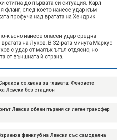
ки стигна до първата си ситуация. Карл
я фланг, след което нанесе удар към
ката профуча над вратата на Хендрик
по-късно нанесе опасен удар средна
 вратата на Луков. В 32-рата минута Маркус
ков с удар от малък ъгъл отдясно, но
а от външната ѝ страна.
Сираков се хвана за главата: Феновете
ха Левски без стадион
нът Левски обяви първия си летен трансфер
Взривиха фенклуб на Левски със самоделна