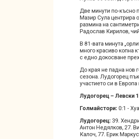
Две минути по-късно 
Мазир Сула центрира о
размина на сантиметри 
Радослав Кирилов, чий
В 81-вата минута „орл
много красиво копна к
с едно докосване прех
До края не падна нов 
сезона. Лудогорец пъ
участието си в Европа 
Лудогорец – Левски 1
Голмайстори:
0:1 - Х
Лудогорец:
39. Хендри
Антон Недялков, 27. В
Калоч, 77. Ерик Маркус