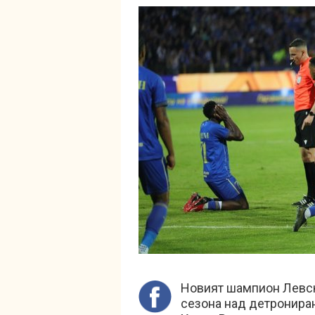
Новият шампион Левск
сезона над детронира