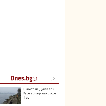
Нивото на Дунав при
Audi 
Русе е спаднало с още
с про
4 см
луксо
ново 