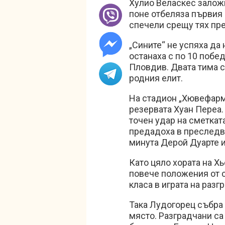
Хулио Веласкес заложи
поне отбеляза първия г
спечели срещу тях пре
„Сините“ не успяха да
останаха с по 10 поб
Пловдив. Двата тима с
родния елит.
На стадион „Хювефарм
резервата Хуан Переа.
точен удар на сметката
предадоха в преследва
минута Дерой Дуарте 
Като цяло хората на Х
повече положения от с
класа в играта на разг
Така Лудогорец събра 
място. Разградчани са