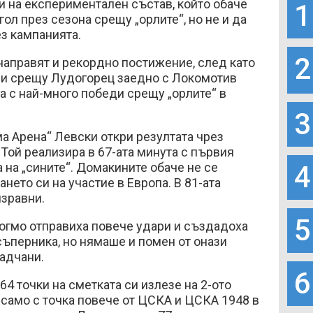
 на експериментален състав, който обаче
1
ол през сезона срещу „орлите“, но не и да
з кампанията.
2
 направят и рекордно постижение, след като
еди срещу Лудогорец заедно с Локомотив
а с най-много победи срещу „орлите“ в
3
а Арена“ Левски откри резултата чрез
 Той реализира в 67-ата минута с първия
 на „сините“. Домакините обаче не се
4
нето си на участие в Европа. В 81-ата
изравни.
5
ьогмо отправиха повече удари и създадоха
ъперника, но нямаше и помен от онази
радчани.
6
64 точки на сметката си излезе на 2-ото
 само с точка повече от ЦСКА и ЦСКА 1948 в