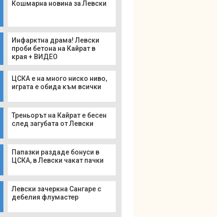
Кошмарна новина за Левски
Инфарктна драма! Левски
проби бетона на Кайрат в
края + ВИДЕО
ЦСКА е на много ниско ниво,
играта е обида към всички
Треньорът на Кайрат е бесен
след загубата от Левски
Папазки раздаде бонуси в
ЦСКА, в Левски чакат пачки
Левски зачеркна Сангаре с
дебелия флумастер