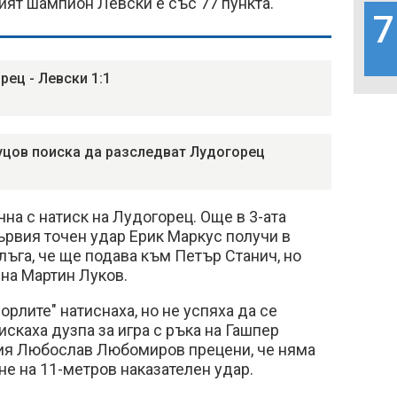
вият шампион Левски е със 77 пункта.
7
рец - Левски 1:1
уцов поиска да разследват Лудогорец
на с натиск на Лудогорец. Още в 3-ата
ървия точен удар Ерик Маркус получи в
алъга, че ще подава към Петър Станич, но
 на Мартин Луков.
орлите" натиснаха, но не успяха да се
оискаха дузпа за игра с ръка на Гашпер
ия Любослав Любомиров прецени, че няма
е на 11-метров наказателен удар.