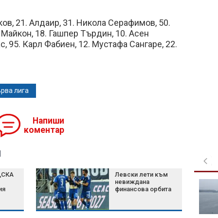
ов, 21. Алдаир, 31. Никола Серафимов, 50.
 Майкон, 18. Гашпер Търдин, 10. Асен
с, 95. Карл Фабиен, 12. Мустафа Сангаре, 22.
рва лига
Напиши
коментар
я
ЦСКА
Левски лети към
невиждана
Тази зодия прави най-
ия
финансова орбита
голямото завръщане
през август 2026 г.,
според астролог