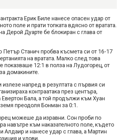
антракта Ерик Биле нанесе опасен удар от
ното поле и прати топката вдясно от вратата.
на Дерой Дуарте бе блокиран с глава от
о Петър Станич пробва късмета си от 16-17
ертанията на вратата. Малко след това
е показваше 12:1 в полза на Лудогорец, от
 за домакините.
и излезе напред в резултата с първия си
ганизираха контраатака през центъра,
а Евертон Бала, а той продължи към Хуан
 земя преодоля Бонман за 0:1.
орец можеше да изравни. Сон проби по
ра навътре към наказателното поле, където
 Алдаир и нанесе удар с глава, а Мартин
озиция и улови.