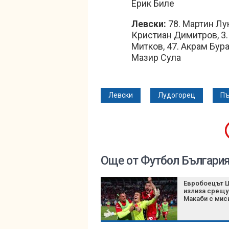
Ерик Биле
Левски:
78. Мартин Лук
Кристиан Димитров, 3.
Митков, 47. Акрам Бура
Мазир Сула
Левски
Лудогорец
Пъ
Още от Футбол Българи
Евробоецът 
излиза срещу
Макаби с мис