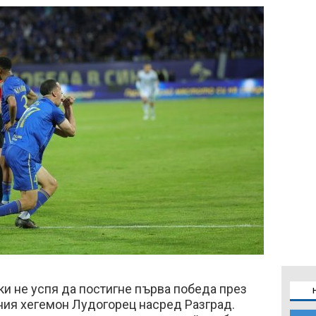
и не успя да постигне първа победа през
ния хегемон Лудогорец насред Разград.