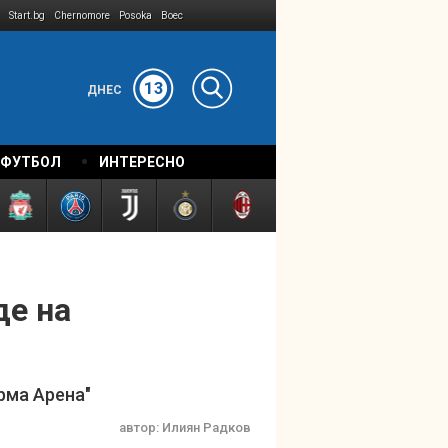
Start.bg
Chernomore
Posoka
Boec
13
ДНЕС
 ФУТБОЛ
ИНТЕРЕСНО
де на
арма Арена"
автор:
Илиян Радков