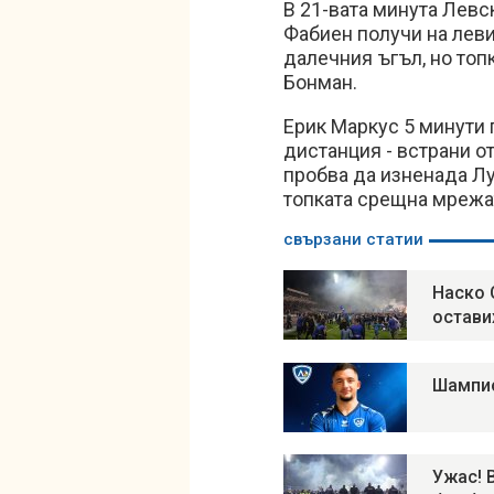
В 21-вата минута Левс
Фабиен получи на леви
далечния ъгъл, но топ
Бонман.
Ерик Маркус 5 минути 
дистанция - встрани от
пробва да изненада Лу
топката срещна мрежат
свързани статии
Наско 
остави
Шампио
Ужас! 