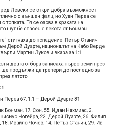
пред Левски се откри добра възможност.
тлично с външен фалц, но Хуан Переа се
с топката. Тя се озова в краката на
то шут бе спасен с лекота от Бонман.
ите“ стигнаха до попадение. Петър Станич
ъм Дерой Дуарте, националът на Кабо Верде
върли Мартин Луков и вкара за 1:1
гол и двата отбора записаха първо реми през
к ще продължи да трепери до последно за
през лятото.
:1
уан Переа 67, 1:1 – Дерой Дуарте 81
к Бонман, 17. Сон, 55. И,дан Нахмиас, 3.
инисиус Ногейра, 23. Дерой Дуарте, 26. Филип
, 18. Ивайло Чочев, 14. Петър Станич, 29. Ив