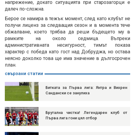
напрежение, докато ситуацията при старозагорци е
далеч по-сложна.
Берое се намира в тежък момент, след като клубът не
получи лиценз за следващия сезон и в момента тече
обжалване, което трябва да реши бъдещето му в
рамките на около седмица. Въпреки
административната несигурност, тимът показа
характер с победа като гост над Добруджа, но остава
неясно доколко това ще има значение в дългосрочен
план.
свързани статии
Битката за Първа лига: Янтра и Вихрен
Сандански се занулиха
Брутална чистка! Легендарен клуб от
Първа лига гони цял отбор