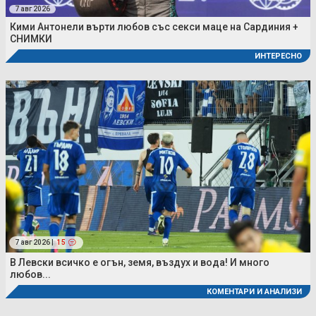
7 авг 2026
Кими Антонели върти любов със секси маце на Сардиния +
СНИМКИ
ИНТЕРЕСНО
7 авг 2026 |
15
В Левски всичко е огън, земя, въздух и вода! И много
любов...
КОМЕНТАРИ И АНАЛИЗИ