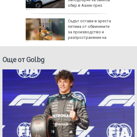
обир в Аахен през
2014 г.
не на
Съдът остави в ареста
0 000
петима от обвинените
ркоакции
за производство и
разпространение на
фентанил
Още от Gol.bg