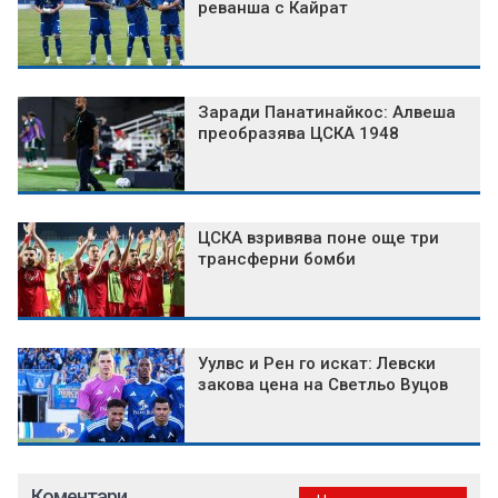
реванша с Кайрат
Заради Панатинайкос: Алвеша
преобразява ЦСКА 1948
ЦСКА взривява поне още три
трансферни бомби
Уулвс и Рен го искат: Левски
закова цена на Светльо Вуцов
Коментари