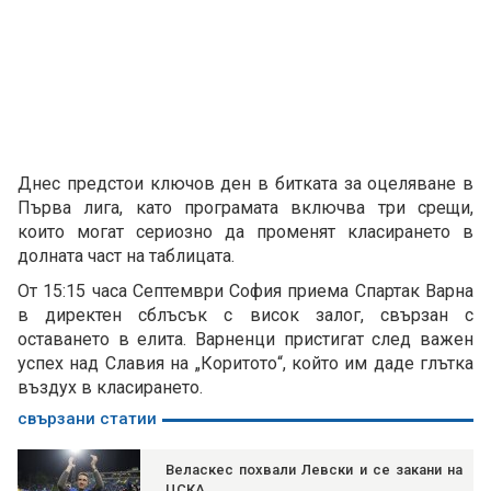
Днес предстои ключов ден в битката за оцеляване в
Първа лига, като програмата включва три срещи,
които могат сериозно да променят класирането в
долната част на таблицата.
От 15:15 часа Септември София приема Спартак Варна
в директен сблъсък с висок залог, свързан с
оставането в елита. Варненци пристигат след важен
успех над Славия на „Коритото“, който им даде глътка
въздух в класирането.
свързани статии
Веласкес похвали Левски и се закани на
ЦСКА