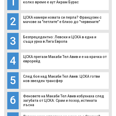
1
колко време е аут Акрам Бурас
2
ЦСКА намери новата си перла? Французин с
мачове за "петлите" е близо до "червените"
3
Безпрецедентно: Левски и ЦСКА в една и
съща урна в Лига Европа
4
ЦСКА прегази Макаби Тел Авив и е на крачка от
еврорейд
5
След боя над Макаби Тел Авив: ЦСКА готви
нов звезден трансфер
6
Феновете на Макаби Тел Авив избухнаха след
загубата от ЦСКА: Срам и позор, истината
лъсна