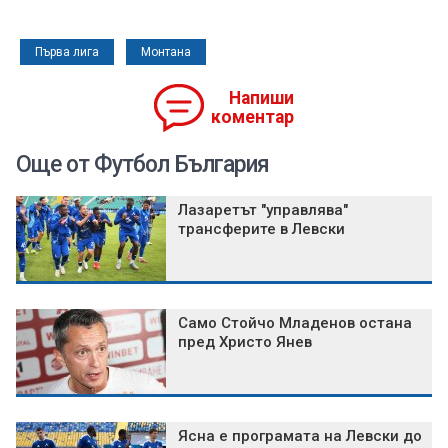
Първа лига
Монтана
Напиши
коментар
Още от Футбол България
Лазаретът "управлява"
трансферите в Левски
Само Стойчо Младенов остана
пред Христо Янев
Ясна е програмата на Левски до