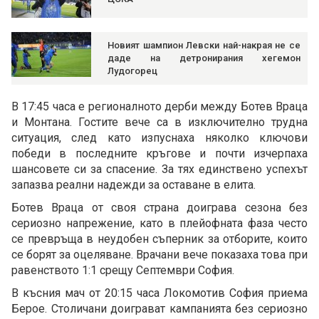
Новият шампион Левски най-накрая не се
даде на детронирания хегемон
Лудогорец
В 17:45 часа е регионалното дерби между Ботев Враца
и Монтана. Гостите вече са в изключително трудна
ситуация, след като изпуснаха няколко ключови
победи в последните кръгове и почти изчерпаха
шансовете си за спасение. За тях единствено успехът
запазва реални надежди за оставане в елита.
Ботев Враца от своя страна доиграва сезона без
сериозно напрежение, като в плейофната фаза често
се превръща в неудобен съперник за отборите, които
се борят за оцеляване. Врачани вече показаха това при
равенството 1:1 срещу Септември София.
В късния мач от 20:15 часа Локомотив София приема
Берое. Столичани доиграват кампанията без сериозно