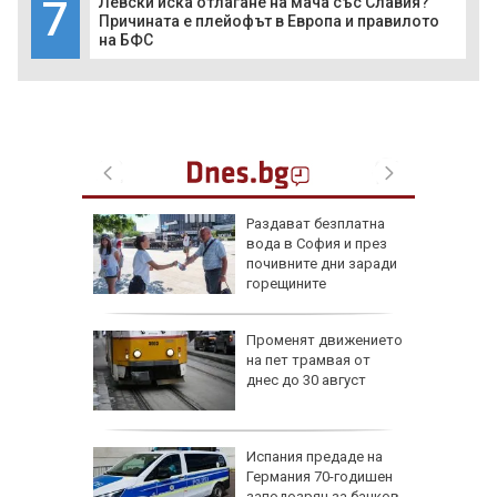
7
Левски иска отлагане на мача със Славия?
Причината е плейофът в Европа и правилото
на БФС
жава да
Раздават безплатна
 при Русе
вода в София и през
 под
почивните дни заради
ла
горещините
Променят движението
а за
на пет трамвая от
ават в
днес до 30 август
 са под
сш
Испания предаде на
УНИЦЕФ
Германия 70-годишен
заподозрян за банков