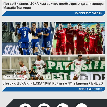
Петър Витанов: ЦСКА има всичко необходимо да елиминира
Макаби Тел Авив
ЕКСПЕРТЪТ ГОВОРИ
7 авг 2026 |
5
Левски, ЦСКА или ЦСКА 1948: Кой ще е №1 в Европа + ВИДЕО
СПОРТ И БИЗНЕС