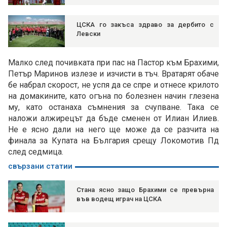
ЦСКА го закъса здраво за дербито с
Левски
Малко след почивката при пас на Пастор към Брахими,
Петър Маринов излезе и изчисти в тъч. Вратарят обаче
бе набрал скорост, не успя да се спре и отнесе крилото
на домакините, като огъна по болезнен начин глезена
му, като останаха съмнения за счупване. Така се
наложи алжирецът да бъде сменен от Илиан Илиев.
Не е ясно дали на него ще може да се разчита на
финала за Купата на България срещу Локомотив Пд
след седмица.
свързани статии
Стана ясно защо Брахими се превърна
във водещ играч на ЦСКА