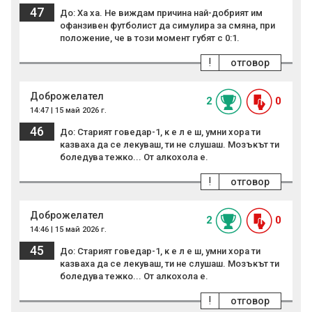
47
До: Ха ха. Не виждам причина най-добрият им
офанзивен футболист да симулира за смяна, при
положение, че в този момент губят с 0:1.
!
отговор
Доброжелател
2
0
14:47 | 15 май 2026 г.
46
До: Старият говедар-1, к е л е ш, умни хора ти
казваха да се лекуваш, ти не слушаш. Мозъкът ти
боледува тежко... От алкохола е.
!
отговор
Доброжелател
2
0
14:46 | 15 май 2026 г.
45
До: Старият говедар-1, к е л е ш, умни хора ти
казваха да се лекуваш, ти не слушаш. Мозъкът ти
боледува тежко... От алкохола е.
!
отговор