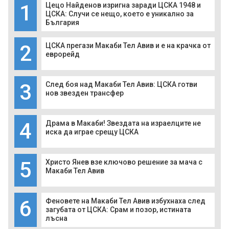
1
Цецо Найденов изригна заради ЦСКА 1948 и
ЦСКА: Случи се нещо, което е уникално за
България
2
ЦСКА прегази Макаби Тел Авив и е на крачка от
еврорейд
3
След боя над Макаби Тел Авив: ЦСКА готви
нов звезден трансфер
4
Драма в Макаби! Звездата на израелците не
иска да играе срещу ЦСКА
5
Христо Янев взе ключово решение за мача с
Макаби Тел Авив
6
Феновете на Макаби Тел Авив избухнаха след
загубата от ЦСКА: Срам и позор, истината
лъсна