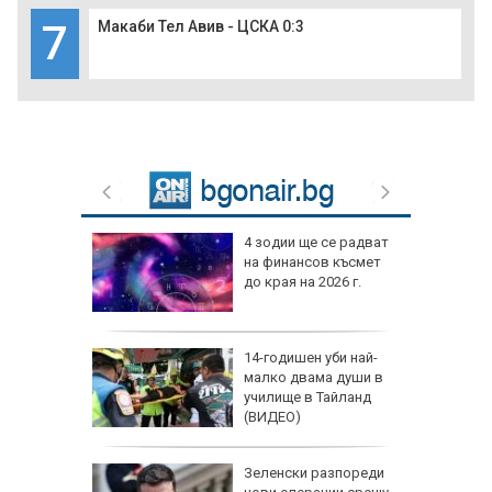
7
Макаби Тел Авив - ЦСКА 0:3
4 зодии ще се радват
на финансов късмет
до края на 2026 г.
14-годишен уби най-
малко двама души в
училище в Тайланд
(ВИДЕО)
Зеленски разпореди