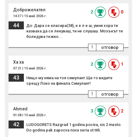
Доброжелател
2
0
14:37 | 15 май 2026 г.
44
До: Дара се класира(38), к е л е ш, умни хора ти
казваха да се лекуваш, ти не слушаш. Мозъкът ти
боледува тежко...
!
отговор
Ха ха
2
1
07:21 | 15 май 2026 г.
43
Нищо му няма на тоя симулант.Ще го видите
срещу Локо на финала.Симулант!
!
отговор
Ahmed
3
2
01:38 | 15 май 2026 г.
42
LUDOGORETS Razgrad 1 godina pociva, sis 2 mesto.
Do godina pak zapocva nova seria ot titli.