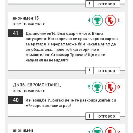
!
отговор
анонимен 15
4
1
00:52 | 15 май 2026 г.
41
До: анонимен16. Благодаря много. Видях
ситуацията. Категорично си прав - червен картон
за вратаря. Реферът може би е чакал ВАРът да
се обади, ала... поне той категорично е
съмнителен. Станимир Тренчев! Що си се
направил на невидял?!
!
отговор
До 36- ЕВРОМОНТАНЕЦ
5
0
00:26 | 15 май 2026 г.
40
Изчезни,бе У_битак! Вече те разкриха ,какъв си
м*изерен селски аграр!
!
отговор
анонимен
1
2