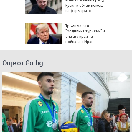
нови операции срещу
Русия и обяви помощ
за фермерите
Тръмп затяга
"родилния туризъм" и
очаква край на
войната с Иран
Още от Gol.bg