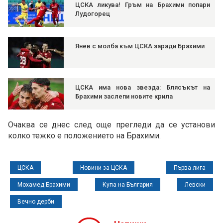
ЦСКА ликува! Гръм на Брахими попари
Лудогорец
Янев с молба към ЦСКА заради Брахими
ЦСКА има нова звезда: Блясъкът на
Брахими заслепи новите крила
Очаква се днес след още прегледи да се установи
колко тежко е положението на Брахими.
ЦСКА
Новини за ЦСКА
Първа лига
Мохамед Брахими
Купа на България
Левски
Вечно дерби