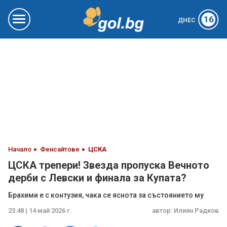
16
ДНЕС
Начало
Фенсайтове
ЦСКА
ЦСКА трепери! Звезда пропуска Вечното
дерби с Левски и финала за Купата?
Брахими е с контузия, чака се яснота за състоянието му
23:48 | 14 май 2026 г.
автор:
Илиян Радков