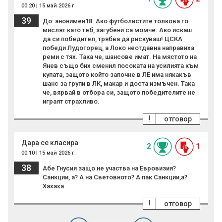
00:20 | 15 май 2026 г.
39
До: анонимен18. Ако футболистите толкова го
мислят като теб, загубени са момче. Ако искаш
да си победител, трябва да рискуваш! ЦСКА
победи Лудогорец, а Локо неотдавна направиха
реми с тях. Така че, шансове имат. На мястото на
Янев също бих сменил посоката на усилията към
купата, защото който започне в ЛЕ има някакъв
шанс за групи в ЛК, макар и доста измъчен. Така
че, вярвай в отбора си, защото победителите не
играят страхливо.
!
отговор
Дара се класира
2
1
00:10 | 15 май 2026 г.
38
Абе Гнусия защо не участва на Евровизия?
Санкции, а? А на Световното? А пак Санкции,а?
Хахаха
!
отговор