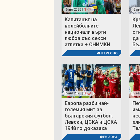
6 авг 2026 |
3
6 ав
Капитанът на
Кр
волейболните
Ле
национали върти
от
любов със секси
да
атлетка + СНИМКИ
Бъ
ИНТЕРЕСНО
6 авг 2026 |
9
5 ав
Европа разби най-
Пе
големия мит за
им
българския футбол:
не
Левски, ЦСКА и ЦСКА
ел
1948 го доказаха
Те
ФЕН ЗОНА