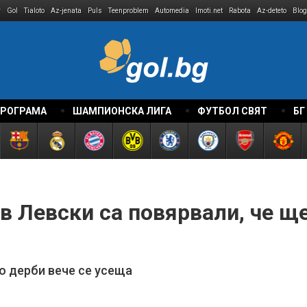
r
Gol
Tialoto
Az-jenata
Puls
Teenproblem
Automedia
Imoti.net
Rabota
Az-deteto
Blog
ПРОГРАМА
ШАМПИОНСКА ЛИГА
ФУТБОЛ СВЯТ
БГ
 в Левски са повярвали, че щ
 дерби вече се усеща