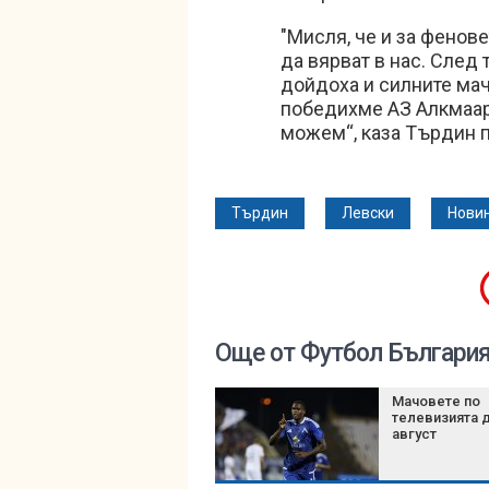
"Мисля, че и за фенов
да вярват в нас. След
дойдоха и силните мач
победихме АЗ Алкмаар,
можем“, каза Търдин п
Търдин
Левски
Новин
Още от Футбол Българи
Мачовете по
телевизията д
август