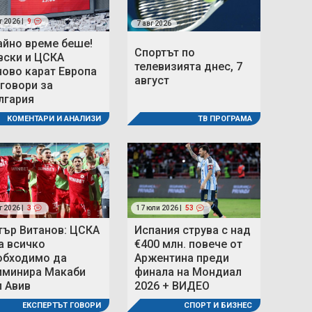
г 2026 |
9
7 авг 2026
айно време беше!
Спортът по
вски и ЦСКА
телевизията днес, 7
ново карат Европа
август
 говори за
лгария
ТВ ПРОГРАМА
КОМЕНТАРИ И АНАЛИЗИ
г 2026 |
3
17 юли 2026 |
53
тър Витанов: ЦСКА
Испания струва с над
а всичко
€400 млн. повече от
обходимо да
Аржентина преди
иминира Макаби
финала на Мондиал
л Авив
2026 + ВИДЕО
ЕКСПЕРТЪТ ГОВОРИ
СПОРТ И БИЗНЕС