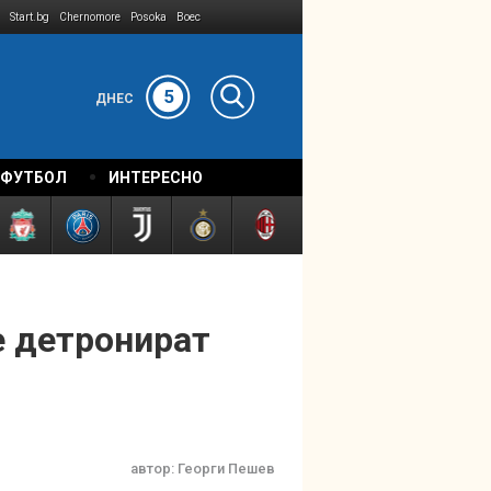
Start.bg
Chernomore
Posoka
Boec
5
ДНЕС
 ФУТБОЛ
ИНТЕРЕСНО
е детронират
автор:
Георги Пешев