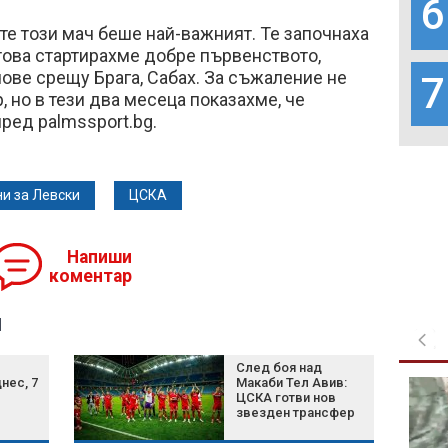
6
ете този мач беше най-важният. Те започнаха
 това стартирахме добре първенството,
ове срещу Брага, Сабах. За съжаление не
7
 но в тези два месеца показахме, че
ред palmssport.bg.
и за Левски
ЦСКА
Напиши
коментар
я
След боя над
нес, 7
Макаби Тел Авив:
Белият дом избра
ЦСКА готви нов
затворените AI
звезден трансфер
модели пред
отворените