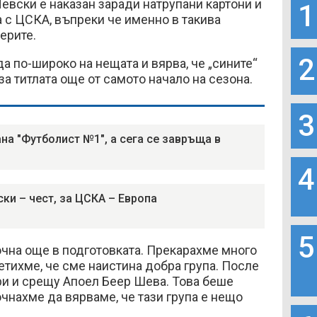
Левски е наказан заради натрупани картони и
1
 с ЦСКА, въпреки че именно в такива
ерите.
2
а по-широко на нещата и вярва, че „сините“
за титлата още от самото начало на сезона.
3
ана "Футболист №1", а сега се завръща в
4
ски – чест, за ЦСКА – Европа
5
очна още в подготовката. Прекарахме много
етихме, че сме наистина добра група. После
ри и срещу Апоел Беер Шева. Това беше
очнахме да вярваме, че тази група е нещо