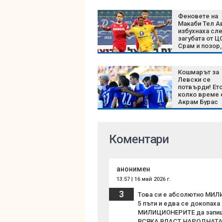
Феновете на
Макаби Тел А
избухнаха сл
загубата от Ц
Срам и позор,
истината лъс
Кошмарът за
Левски се
потвърди! Ето
колко време е
Акрам Бурас
Коментари
анонимен
13:57 | 16 май 2026 г.
3
Това си е абсолютно МИЛИ
5 пъти и едва се докопаха
МИЛИЦИОНЕРИТЕ да запишат
ВСЯКА ВЛАСТ,НАРОДНАТА