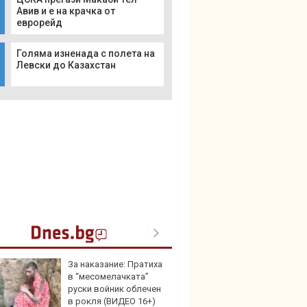
Авив и е на крачка от
еврорейд
Голяма изненада с полета на
Левски до Казахстан
За наказание: Пратиха
Герма
в “месомелачката”
Ferrari
руски войник облечен
в рокля (ВИДЕО 16+)