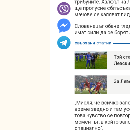
трибуните. Халфът на 
ще пропусне сблъсъка
мачове се каляват лид
Словенецът обаче глед
имат сили да се борят 
свързани статии
Той ст
Левски
За Лев
„Мисля, че всичко зап
време заедно и там ус
това чувство се повто
моментът, в който зап
специално".