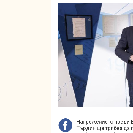
Напрежението преди В
Търдин ще трябва да г