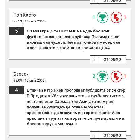
отговор
Поп Косто
1
1
22:13 | 16 май 2026 г.
5
С тази игра ,с тези схеми на един бос във
футболния занаят,каква публика.Пак има някои
вярващи на чудеса.Янев за толкова месеци не
вдигна нивото с грам.Янев проваля ЦСКА
!
отговор
Бессен
2
1
22:09 | 16 май 2026 г.
4
Е такива като Янев прогонват публиката от сектор
Г.Предател.Уби и желанието на футболистите за
нещо повече.Схемаджия.Ами ,ако не му се
получи за купата,къде отива.Можехме
преспокойно да атакуваме второто място.А на
практика в групата на първите се превърнахме в
боксова круша Малоум.н
!
отговор