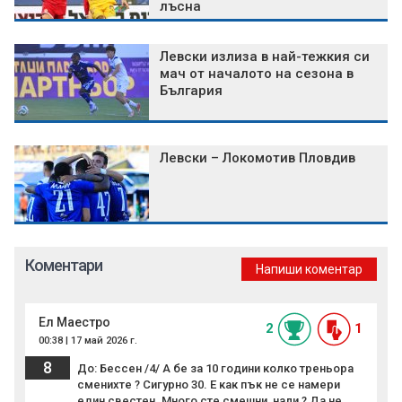
лъсна
Левски излиза в най-тежкия си
мач от началото на сезона в
България
Левски – Локомотив Пловдив
Коментари
Напиши коментар
Ел Маестро
2
1
00:38 | 17 май 2026 г.
8
До: Бессен /4/ А бе за 10 години колко треньора
сменихте ? Сигурно 30. Е как пък не се намери
един свестен. Много сте смешни, нали ? Да не