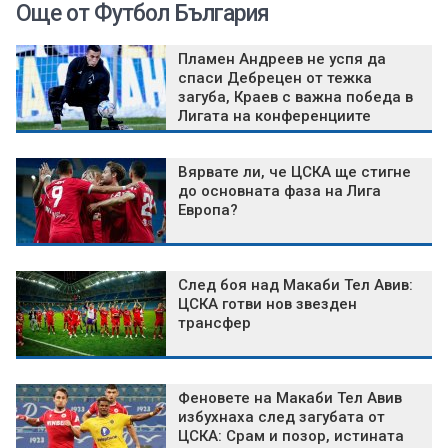
Още от Футбол България
Пламен Андреев не успя да
спаси Дебрецен от тежка
загуба, Краев с важна победа в
Лигата на конференциите
Вярвате ли, че ЦСКА ще стигне
до основната фаза на Лига
Европа?
След боя над Макаби Тел Авив:
ЦСКА готви нов звезден
трансфер
Феновете на Макаби Тел Авив
избухнаха след загубата от
ЦСКА: Срам и позор, истината