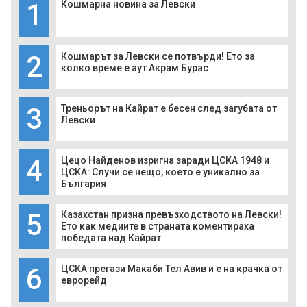
1
Кошмарна новина за Левски
2
Кошмарът за Левски се потвърди! Ето за
колко време е аут Акрам Бурас
3
Треньорът на Кайрат е бесен след загубата от
Левски
4
Цецо Найденов изригна заради ЦСКА 1948 и
ЦСКА: Случи се нещо, което е уникално за
България
5
Казахстан призна превъзходството на Левски!
Ето как медиите в страната коментираха
победата над Кайрат
6
ЦСКА прегази Макаби Тел Авив и е на крачка от
еврорейд