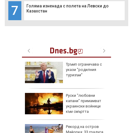
7
Голяма изненада с полета на Левски до
Казахстан
ащането
Тръмп ограничава с
укази "родилния
туризъм"
ник на 7
Руски "любовни
и са
капани" примамват
оличбите
украински войници
към смъртта
:
Рекорд на остров
е отново
Майорка: 33 градуса