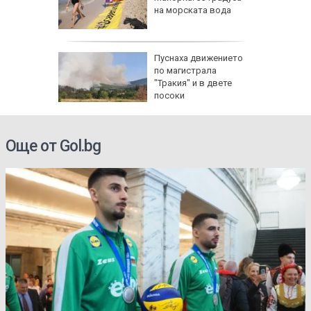
40
на морската вода
 август
Пуснаха движението
по магистрала
и важни
"Тракия" и в двете
одиите
посоки
Още от Gol.bg