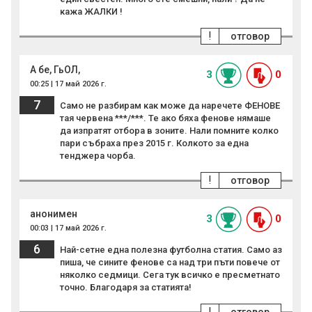
кажа ЖАЛКИ !
!
отговор
А бе, ГьОЛ,
3
0
00:25 | 17 май 2026 г.
7
Само не разбирам как може да наречете ФЕНОВЕ
тая червена ***/***. Те ако бяха фенове нямаше
да изпратят отбора в зоните. Нали помните колко
пари събраха през 2015 г. Колкото за една
тенджера чорба.
!
отговор
анонимен
3
0
00:03 | 17 май 2026 г.
6
Най-сетне една полезна футболна статия. Само аз
пиша, че сините фенове са над три пъти повече от
няколко седмици. Сега тук всичко е пресметнато
точно. Благодаря за статията!
!