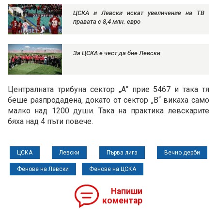
ЦСКА и Левски искат увеличение на ТВ
правата с 8,4 млн. евро
За ЦСКА е чест да бие Левски
Централната трибуна сектор „А“ прие 5467 и така тя
беше разпродадена, докато от сектор „В“ викаха само
малко над 1200 души. Така на практика левскарите
бяха над 4 пъти повече.
ЦСКА
Левски
Първа лига
Вечно дерби
Фенове на Левски
Фенове на ЦСКА
Напиши
коментар