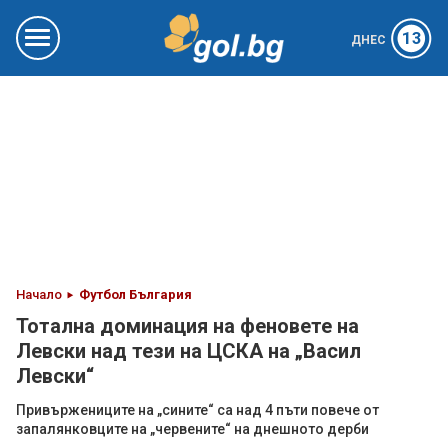
13
ДНЕС
Начало
Футбол България
Тотална доминация на феновете на
Левски над тези на ЦСКА на „Васил
Левски“
Привържениците на „сините“ са над 4 пъти повече от
запалянковците на „червените“ на днешното дерби