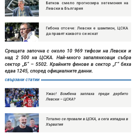
Батков смело прогнозира хегемония на
Левски в България
Гибона отсече: Левски е шампион, ЦСКА
да правят каквото си искат
Срещата започна с около 10 969 тифози на Левски и
над 2 500 на ЦСКА. Най-много запалянковци събра
сектор „Б“ – 5502. Крайните фенове в сектор „Г“ бяха
едва 1245, според официалните данни.
свързани статии
Ужас! Бомбена заплаха преди дербито
Левски – ЦСКА?
Тотално се провали в ЦСКА, а сега изпадна в
Хърватия