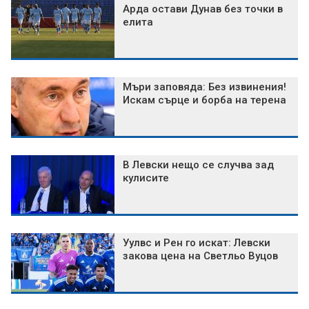
Арда остави Дунав без точки в
елита
Мъри заповяда: Без извинения!
Искам сърце и борба на терена
В Левски нещо се случва зад
кулисите
Уулвс и Рен го искат: Левски
закова цена на Светльо Вуцов