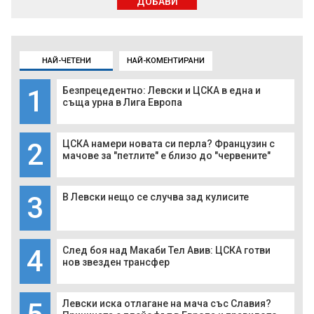
ДОБАВИ
НАЙ-ЧЕТЕНИ
НАЙ-КОМЕНТИРАНИ
1
Безпрецедентно: Левски и ЦСКА в една и
съща урна в Лига Европа
2
ЦСКА намери новата си перла? Французин с
мачове за "петлите" е близо до "червените"
3
В Левски нещо се случва зад кулисите
4
След боя над Макаби Тел Авив: ЦСКА готви
нов звезден трансфер
Левски иска отлагане на мача със Славия?