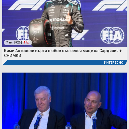
7 авг 2026 |
4
Кими Антонели върти любов със секси маце на Сардиния +
СНИМКИ
ИНТЕРЕСНО