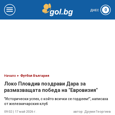
0
ДНЕС
Начало
Футбол България
Локо Пловдив поздрави Дара за
размазващата победа на "Евровизия"
"Исторически успех, с който всички се гордеем!”, написаха
от железничарския клуб
09:02 | 17 май 2026 г.
автор:
Друми Георгиев