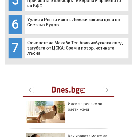
5
Причината е плейофът в Европа и правилото
на БФС
6
Уулвс и Рен го искат: Левски закова цена на
Светльо Вуцов
7
Феновете на Макаби Тел Авив избухнаха след
загубата от ЦСКА: Срам и позор, истината
лъсна
езопасно
Идеи за релакс за
рлеж
заети жени
равим,
Как храната може да