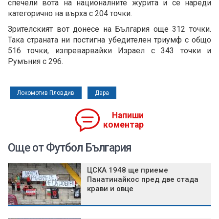
спечели вота на националните журита и се нареди
категорично на върха с 204 точки.
Зрителският вот донесе на България още 312 точки.
Така страната ни постигна убедителен триумф с общо
516 точки, изпреварвайки Израел с 343 точки и
Румъния с 296.
Локомотив Пловдив
Дара
Напиши
коментар
Още от Футбол България
ЦСКА 1948 ще приеме
Панатинайкос пред две стада
крави и овце