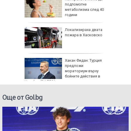
ичната
подпомогне
жбина
метаболизма след 40
години
артофи
Локализираха двата
кашкавал
пожара в Хасковско
: Как да
Хакан Фидан: Турция
пасните
предложи
мораториум върху
бойните действия в
Украйна (ВИДЕО)
Още от Gol.bg