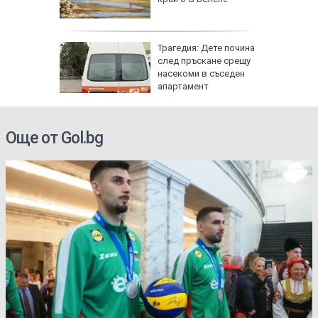
Трагедия: Дете почина
 8 август
след пръскане срещу
 Как
насекоми в съседен
те води
апартамент
ка на
Още от Gol.bg