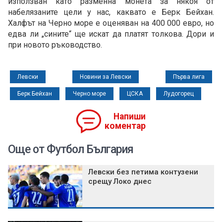
използван като разменна монета за някоя от
набелязаните цели у нас, каквато е Берк Бейхан.
Халфът на Черно море е оценяван на 400 000 евро, но
едва ли „сините“ ще искат да платят толкова. Дори и
при новото ръководство.
Левски
Новини за Левски
Първа лига
Берк Бейхан
Черно море
ЦСКА
Лудогорец
Напиши
коментар
Още от Футбол България
Левски без петима контузени
срещу Локо днес