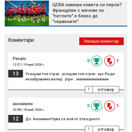
ЦСКА намери новата си перла?
Французин с мачове за
"петлите" е близо до
"червените"
Коментари
Напиши коментар
Penato
0
1
12:57 | 19 май 2026 г.
13
Усещам тоя страх..усещам тоя страх..ще бъде
незабравима вечер..утре ..ммммммммммм
!
отговор
анонимен
0
1
22:08 | 18 май 2026 г.
12
До: АнонименЧува се вой от отвъдното
!
отговор