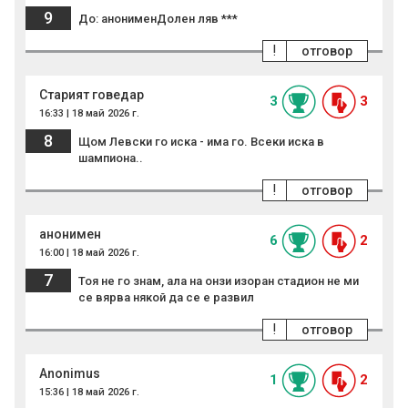
9
До: анонименДолен ляв ***
!
отговор
Старият говедар
3
3
16:33 | 18 май 2026 г.
8
Щом Левски го иска - има го. Всеки иска в
шампиона..
!
отговор
анонимен
6
2
16:00 | 18 май 2026 г.
7
Тоя не го знам, ала на онзи изоран стадион не ми
се вярва някой да се е развил
!
отговор
Anonimus
1
2
15:36 | 18 май 2026 г.