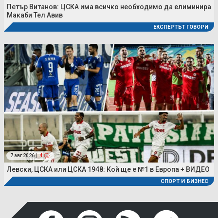
Петър Витанов: ЦСКА има всичко необходимо да елиминира
Макаби Тел Авив
ЕКСПЕРТЪТ ГОВОРИ
7 авг 2026 |
4
Левски, ЦСКА или ЦСКА 1948: Кой ще е №1 в Европа + ВИДЕО
СПОРТ И БИЗНЕС