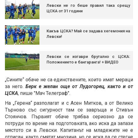
Левски не го беше правил така срещу
ЦСКА от 31 години
Какъв ЦСКА? Май се задава хегемония на
Левски!
Левски се изгаври брутално с ЦСКА:
Положението е бангаранга! + ВИДЕО
„Сините“ обаче не са единствените, които имат мераци
за него.
Берк е желан още от Лудогорец, както и от
ЦСКА
, пише "Мач Телеграф".
На „Герена“ разполагат и с Асен Митков, а от Велико
Търново със сигурност там се завръща и Стивън
Стоянчов. Първият обаче трябва сериозно да се
потруди по време на подготовката, ако иска да запази
мястото си в Левски. Капитанът на младежите не е
отписан, както смятат мнозина, но се иска да се стегне