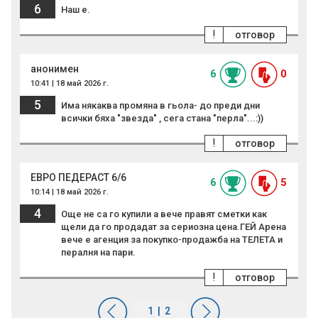
6
Наш е.
!
отговор
анонимен
6
0
10:41 | 18 май 2026 г.
5
Има някаква промяна в гьола- до преди дни
всички бяха "звезда" , сега стана "перла"...:))
!
отговор
ЕВРО ПЕДЕРАСТ 6/6
6
5
10:14 | 18 май 2026 г.
4
Още не са го купили а вече правят сметки как
щели да го продадат за сериозна цена.ГЕЙ Арена
вече е агенция за покупко-продажба на ТЕЛЕТА и
пералня на пари.
!
отговор