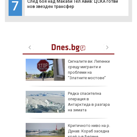
7
След боя над Макаби Тел Авив: ЦСКА готви
нов звезден трансфер
еста
Сигналите ви: Лепенки
срещу мигранти и
проблеми на
"Златните мостове"
ова
Рядка спасителна
 млн.
операция в
а на
Антарктида в разгара
н
на зимата
ъса
Критичното ниво на р.
жаха
Дунав: Кораб заседна
ай Видин
край о-в Белене