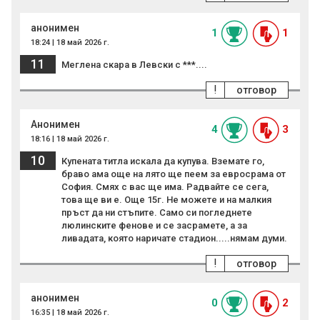
анонимен
1
1
18:24 | 18 май 2026 г.
11
Меглена скара в Левски с ***....
!
отговор
Анонимен
4
3
18:16 | 18 май 2026 г.
10
Купената титла искала да купува. Вземате го,
браво ама още на лято ще пеем за евросрама от
София. Смях с вас ще има. Радвайте се сега,
това ще ви е. Още 15г. Не можете и на малкия
пръст да ни стъпите. Само си погледнете
люлинските фенове и се засрамете, а за
ливадата, която наричате стадион.....нямам думи.
!
отговор
анонимен
0
2
16:35 | 18 май 2026 г.