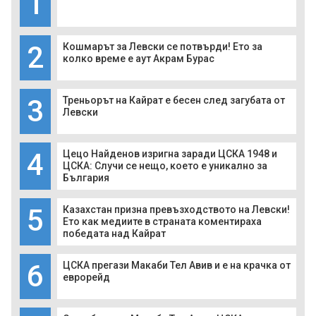
1
2
Кошмарът за Левски се потвърди! Ето за
колко време е аут Акрам Бурас
3
Треньорът на Кайрат е бесен след загубата от
Левски
4
Цецо Найденов изригна заради ЦСКА 1948 и
ЦСКА: Случи се нещо, което е уникално за
България
5
Казахстан призна превъзходството на Левски!
Ето как медиите в страната коментираха
победата над Кайрат
6
ЦСКА прегази Макаби Тел Авив и е на крачка от
еврорейд