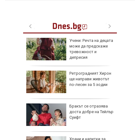
хкави
Учени: Речта на децата
хти с
може да предскаже
тревожност и
депресия
овдив:
Ретроградният Хирон
исти,
ще направи животът
 го
по-лесен за 5 зодии
т
Не съм
Бракът се отразява
ръсно
доста добре на Тейлър
личния
Суифт
Храни и напитки за