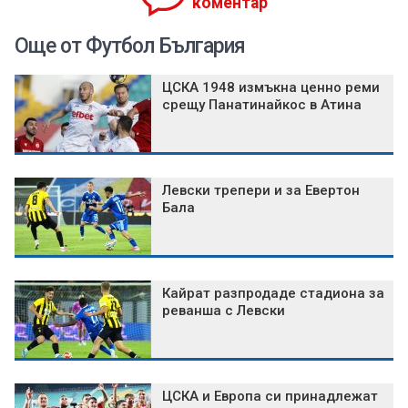
коментар
Още от Футбол България
ЦСКА 1948 измъкна ценно реми
срещу Панатинайкос в Атина
Левски трепери и за Евертон
Бала
Кайрат разпродаде стадиона за
реванша с Левски
ЦСКА и Европа си принадлежат