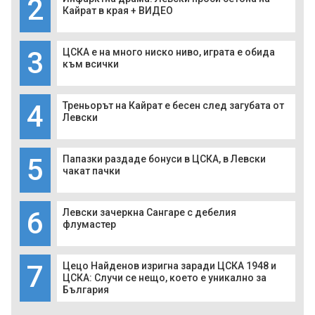
2
Кайрат в края + ВИДЕО
3
ЦСКА е на много ниско ниво, играта е обида
към всички
4
Треньорът на Кайрат е бесен след загубата от
Левски
5
Папазки раздаде бонуси в ЦСКА, в Левски
чакат пачки
6
Левски зачеркна Сангаре с дебелия
флумастер
7
Цецо Найденов изригна заради ЦСКА 1948 и
ЦСКА: Случи се нещо, което е уникално за
България