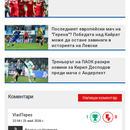
Последният европейски мач на
"Герена"? Победата над Кайрат
може да остане завинаги в
историята на Левски
Треньорът на ПАОК разкри
новини за Кирил Десподов
преди мача с Андерлехт
Коментари
Напиши коментар
VladTepes
1
0
22:04 | 23 май 2026 г.
3
Браво на Чепиков.