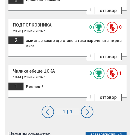
!
отговор
ПОДПОЛКОВНИКА
0
0
20:28 | 20 май 2026 г.
2
ами знае какво ще стане в така наречената първа
лига ..............
!
отговор
Чилика ебеше ЦСКА
3
1
18:44 | 20 май 2026 г.
1
Респект!
!
отговор
Напиши коментар
ВЛЕЗ
|
РЕГИСТРАЦИЯ