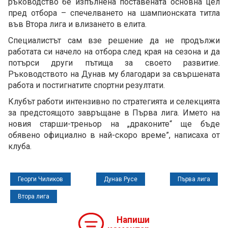
ръководство бе изпълнена поставената основна цел
пред отбора – спечелването на шампионската титла
във Втора лига и влизането в елита.
Специалистът сам взе решение да не продължи
работата си начело на отбора след края на сезона и да
потърси други пътища за своето развитие.
Ръководството на Дунав му благодари за свършената
работа и постигнатите спортни резултати.
Клубът работи интензивно по стратегията и селекцията
за предстоящото завръщане в Първа лига. Името на
новия старши-треньор на „драконите“ ще бъде
обявено официално в най-скоро време”, написаха от
клуба.
Георги Чиликов
Дунав Русе
Първа лига
Втора лига
Напиши