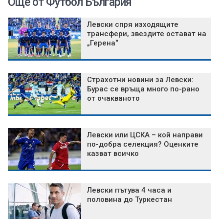
Още от Футбол България
Левски спря изходящите
трансфери, звездите остават на
„Герена“
Страхотни новини за Левски:
Бурас се връща много по-рано
от очакваното
Левски или ЦСКА – кой направи
по-добра селекция? Оценките
казват всичко
Левски пътува 4 часа и
половина до Туркестан