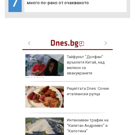
7
много по-рано от очакваното
строфа с
Тайфунът “Долфин”
АМ
връхлетя Китай, над
милион са
евакуираните
(СНИМКИ)
о ще
Рецептата Dnes: Сочни
тен
италиански рулца
август
исия
Интензивен трафик на
“Капитан Андреево” и
“Калотина”