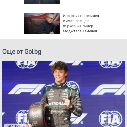
ват
Иранският президент
е имал среща с
ие за
върховния лидер
ВнР и
Моджтаба Хаменей
Още от Gol.bg
7 авг 2026 |
4