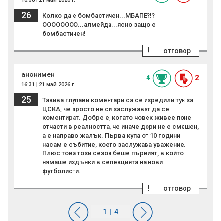
16:38 | 21 май 2026 г.
26
Колко да е бомбастичен...МБАПЕ?!?
ОООООООО...алмейда...ясно защо е
бомбастичен!
!
отговор
анонимен
4
2
16:31 | 21 май 2026 г.
25
Такива глупави коментари са се изредили тук за
ЦСКА, че просто не си заслужават да се
коментират. Добре е, когато човек живее поне
отчасти в реалността, че иначе дори не е смешен,
а е направо жалък. Първа купа от 10 години
насам е събитие, което заслужава уважение.
Плюс това този сезон беше първият, в който
нямаше издънки в селекцията на нови
футболисти.
!
отговор