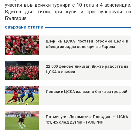
участия във всички турнири с 10 гола и 4 асистенции.
Вдигна две титли, три купи и три суперкупи на
България.
свързани статии
Шеф на ЦСКА постави огромни цели и
обеща звездна селекция за Европа
22 000 фенове ликуват: Вижте радостта на
ЦСКА в снимки
Левски и ЦСКА излизат в битка за трофей!
По минути: Локомотив Пловдив – ЦСКА
1:1, 4:5 след дузпи! + ГАЛЕРИЯ