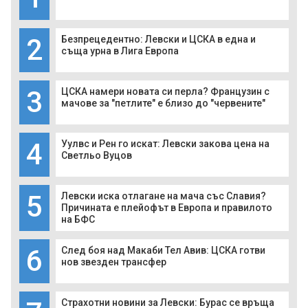
2
Безпрецедентно: Левски и ЦСКА в една и
съща урна в Лига Европа
3
ЦСКА намери новата си перла? Французин с
мачове за "петлите" е близо до "червените"
4
Уулвс и Рен го искат: Левски закова цена на
Светльо Вуцов
5
Левски иска отлагане на мача със Славия?
Причината е плейофът в Европа и правилото
на БФС
6
След боя над Макаби Тел Авив: ЦСКА готви
нов звезден трансфер
Страхотни новини за Левски: Бурас се връща