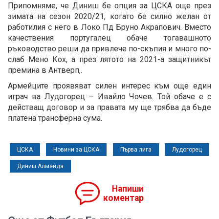
Припомняме, че Диниш бе опция за ЦСКА още през
зимата на сезон 2020/21, когато бе силно желан от
работилия с него в Локо Пд Бруно Акрапович. Вместо
качествения португалец обаче тогавашното
ръководство реши да привлече по-скъпия и много по-
слаб Мено Кох, а през лятото на 2021-а защитникът
премина в Антверп,.
Армейците проявяват силен интерес към още един
играч ва Лудогорец – Ивайло Чочев. Той обаче е с
действащ договор и за правата му ще трябва да бъде
платена трансферна сума.
ЦСКА
Новини за ЦСКА
Първа лига
Лудогорец
Диниш Алмейда
Напиши
коментар