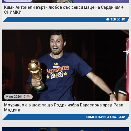
Кими Антонели върти любов със секси маце на Сардиния +
СНИМКИ
ИНТЕРЕСНО
9 авг 2026 |
7
Моуриньо е в шок: защо Родри избра Барселона пред Реал
Мадрид
КОМЕНТАРИ И АНАЛИЗИ