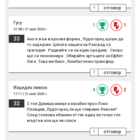
!
отговор
Гугу
1
1
21:08 | 21 май 2026 г.
33
Ако е във върхова форма , Лудогорец щеше да
го задържи .Цялата защита на Разград са
трагедия . Радвайте се на един средняк . Скоро
ще се пенсионира . Обирайте артъците на Ефбет
Лига. Това ми било , бомбастичен трансфер .
!
отговор
Изцеден лимон
4
2
17:11 | 21 май 2026 г.
32
С тоя Диниша минал и изхабен през Локо
Пловдив, Лудогорец ли ще спираме Левски?
След толкова ебанннн от тях едва ли точно тоя
мъртъв кон ще ни спаси
!
отговор