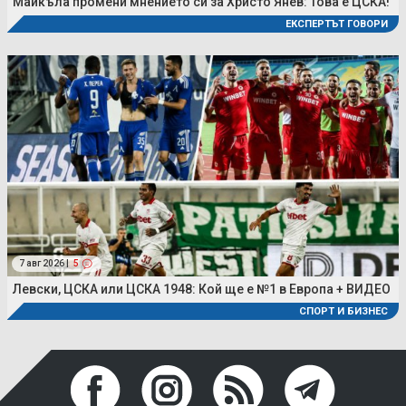
Майкъла промени мнението си за Христо Янев: Това е ЦСКА!
ЕКСПЕРТЪТ ГОВОРИ
7 авг 2026 |
5
Левски, ЦСКА или ЦСКА 1948: Кой ще е №1 в Европа + ВИДЕО
СПОРТ И БИЗНЕС