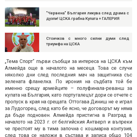
"Червена" България ликува след драма с
дузпи! ЦСКА грабна Купата + ГАЛЕРИЯ
Стоичков с много силни думи след
триумфа на ЦСКА
„Тема Спорт“ първи съобщи за интереса на ЦСКА към
Алмейда още в началото на месеца. Това се случи
няколко дни след последния мач на защитника със
зелената фланелка. По ирония на съдбата той бе
именно срещу армейците – полуфинала-реванш за
купата на България, като португалецът дори се отчете с
пропуск в края на срещата. Оттогава Диниш не е играл
за Лудогорец, след като бе ясно, че договорът му няма
да бъде подновен. Алмейда пристигна в Разград в
началото на 2023 г. от белгийския Антверп и въпреки
че престоят му в тима започна с кошмарна контузия,
след това се наложи в състава и записа общо 104