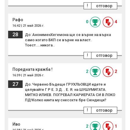
!
отговор
Рафо
0
4
16:42 | 21 май 2026 г.
28
До: АнонименХегемона ще се върне на върха
само когато БКП се върне на власт.
Тоест....никога..
!
отговор
Поредната кражба !
2
2
16:39 | 21 май 2026 г.
27
До: Червено Бъдеще ГРУХЛЬОВЦИ идете и
целувайте Г Р Е. З Д. . Е. Я. на ШУШУМИГАТА.
МИТКО ИЛИЕВ. ПОГРЕБАЛ КАРИЕРАТА СИ В ЛОКО
ПД!Колко кинта му снесохте бре Сюндюци?
!
отговор
Иво
2
1