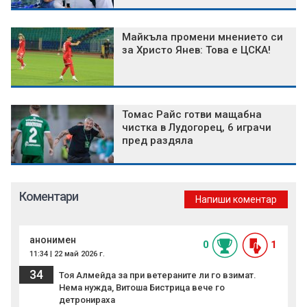
Майкъла промени мнението си
за Христо Янев: Това е ЦСКА!
Томас Райс готви мащабна
чистка в Лудогорец, 6 играчи
пред раздяла
Коментари
Напиши коментар
анонимен
0
1
11:34 | 22 май 2026 г.
34
Тоя Алмейда за при ветераните ли го взимат.
Нема нужда, Витоша Бистрица вече го
детронираха