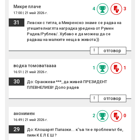
Микре плаче
4
3
17:00 | 21 май 2026 г.
31
Левски с титла, а Микренско знаме се радва на
утешителнаглта наградка уредена от Румен
Радев/Рублев/. Хубаво е да можеш да се
радваш на малките неща в живота:))
!
отговор
водка томоватаааа
1
1
16:51 | 21 май 2026 г.
30
До: Оранжеви ***, да живей ПРЕЗИДЕНТ
ПЛЕВНЕЛИЕВ! Доло радев
!
отговор
анонимен
2
0
16:49 | 21 май 2026 г.
29
До: Клошарят Папазки... к'ъв ти е проблемът бе,
пиян К Е Л Е Ш ?