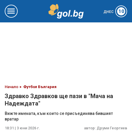
10
ДНЕС
Начало
Футбол България
Здравко Здравков ще пази в "Мача на
Надеждата"
Вижте имената, към които се присъединява бившият
вратар
18:31 | 3 юни 2026 г.
автор:
Друми Георгиев