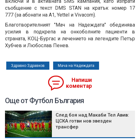
включи и в активната SMS кампания, като изпрати
съобщение с текст DMS STAN на кратък номер 17
777 (за абонати на А1, Yettel и Vivacom).
Благотворителният "Мач на Надеждата" обединява
усилия в подкрепа на онкоболните пациенти в
страната, КОЦ-Бургас и лечението на легендите Петър
Хубчев и Любослав Пенев.
Здравко Здравков
Мача на Надеждата
Напиши
коментар
Още от Футбол България
След боя над Макаби Тел Авив:
ЦСКА готви нов звезден
трансфер