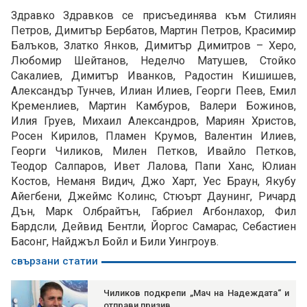
Здравко Здравков се присъединява към Стилиян
Петров, Димитър Бербатов, Мартин Петров, Красимир
Балъков, Златко Янков, Димитър Димитров – Херо,
Любомир Шейтанов, Неделчо Матушев, Стойко
Сакалиев, Димитър Иванков, Радостин Кишишев,
Александър Тунчев, Илиан Илиев, Георги Пеев, Емил
Кременлиев, Мартин Камбуров, Валери Божинов,
Илия Груев, Михаил Александров, Мариян Христов,
Росен Кирилов, Пламен Крумов, Валентин Илиев,
Георги Чиликов, Милен Петков, Ивайло Петков,
Теодор Салпаров, Ивет Лалова, Папи Ханс, Юлиан
Костов, Неманя Видич, Джо Харт, Уес Браун, Якубу
Айегбени, Джеймс Колинс, Стюърт Даунинг, Ричард
Дън, Марк Олбрайтън, Габриел Агбонлахор, Фил
Бардсли, Дейвид Бентли, Йоргос Самарaс, Себастиен
Басонг, Найджъл Бойл и Били Уингроув.
свързани статии
Чиликов подкрепи „Мач на Надеждата“ и
отправи призив