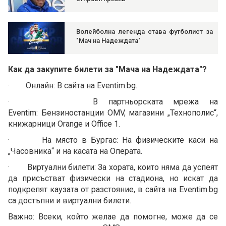
Волейболна легенда става футболист за
"Мач на Надеждата"
Как да закупите билети за "Мача на Надеждата"?
· Онлайн: В сайта на Eventim.bg.
· В партньорската мрежа на
Eventim: Бензиностанции OMV, магазини „Технополис“,
книжарници Orange и Office 1.
· На място в Бургас: На физическите каси на
„Часовника“ и на касата на Операта.
· Виртуални билети: За хората, които няма да успеят
да присъстват физически на стадиона, но искат да
подкрепят каузата от разстояние, в сайта на Eventim.bg
са достъпни и виртуални билети.
Важно: Всеки, който желае да помогне, може да се