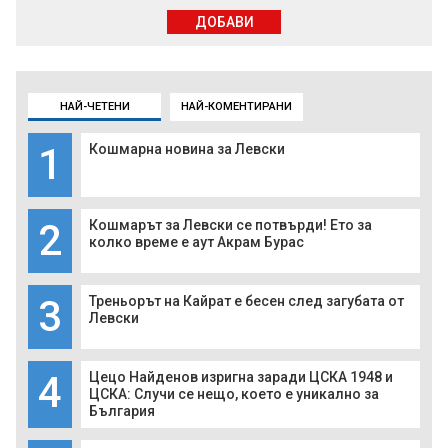
ДОБАВИ
НАЙ-ЧЕТЕНИ
НАЙ-КОМЕНТИРАНИ
1
Кошмарна новина за Левски
2
Кошмарът за Левски се потвърди! Ето за
колко време е аут Акрам Бурас
3
Треньорът на Кайрат е бесен след загубата от
Левски
4
Цецо Найденов изригна заради ЦСКА 1948 и
ЦСКА: Случи се нещо, което е уникално за
България