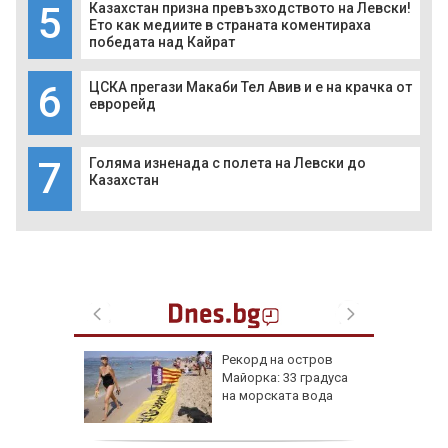
5
Казахстан призна превъзходството на Левски!
Ето как медиите в страната коментираха
победата над Кайрат
6
ЦСКА прегази Макаби Тел Авив и е на крачка от
еврорейд
7
Голяма изненада с полета на Левски до
Казахстан
ник на 7
Рекорд на остров
и са
Майорка: 33 градуса
оличбите
на морската вода