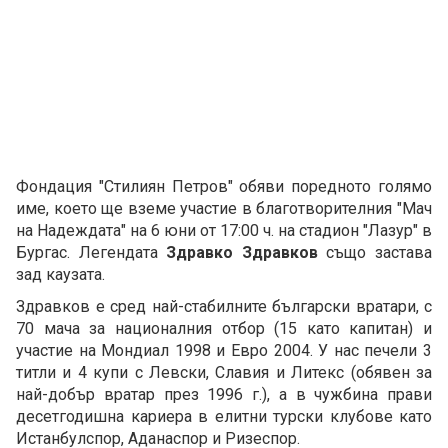
Фондация "Стилиян Петров" обяви поредното голямо
име, което ще вземе участие в благотворителния "Мач
на Надеждата" на 6 юни от 17:00 ч. на стадион "Лазур" в
Бургас. Легендата
Здравко Здравков
също застава
зад каузата.
Здравков е сред най-стабилните български вратари, с
70 мача за националния отбор (15 като капитан) и
участие на Мондиал 1998 и Евро 2004. У нас печели 3
титли и 4 купи с Левски, Славия и Литекс (обявен за
най-добър вратар през 1996 г.), а в чужбина прави
десетгодишна кариера в елитни турски клубове като
Истанбулспор, Аданаспор и Ризеспор.