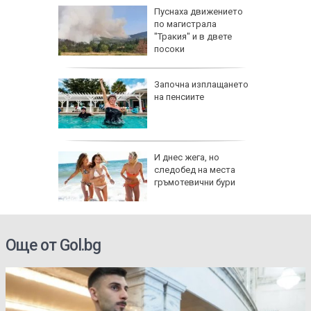
:
Пуснаха движението
е отново
по магистрала
40
"Тракия" и в двете
посоки
 август
Започна изплащането
на пенсиите
и важни
одиите
збра
И днес жега, но
I
следобед на места
гръмотевични бури
Още от Gol.bg