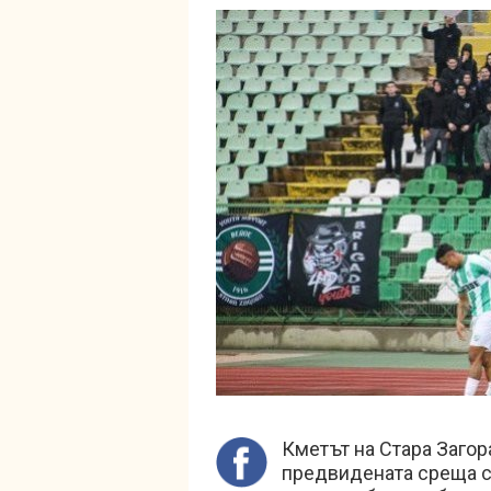
Кметът на Стара Загор
предвидената среща съ