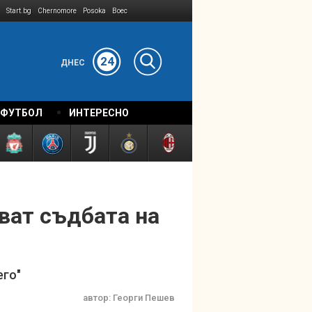
Start.bg
Chernomore
Posoka
Boec
24
ДНЕС
 ФУТБОЛ
ИНТЕРЕСНО
ват съдбата на
его"
автор:
Георги Пешев