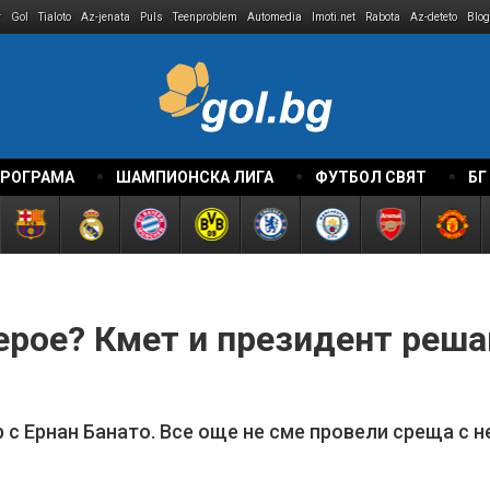
r
Gol
Tialoto
Az-jenata
Puls
Teenproblem
Automedia
Imoti.net
Rabota
Az-deteto
Blog
ПРОГРАМА
ШАМПИОНСКА ЛИГА
ФУТБОЛ СВЯТ
БГ
ерое? Кмет и президент реша
с Ернан Банато. Все още не сме провели среща с н