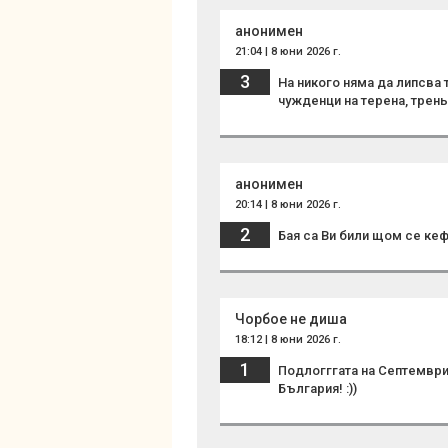
анонимен
21:04 | 8 юни 2026 г.
3
На никого няма да липсва 
чужденци на терена, трень
анонимен
20:14 | 8 юни 2026 г.
2
Бая са Ви били щом се кефи
Чорбое не диша
18:12 | 8 юни 2026 г.
1
Подлогггата на Септемврий
България! :))