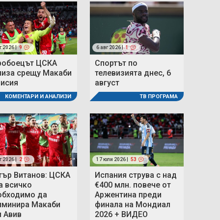
г 2026 |
9
6 авг 2026 |
1
робоецът ЦСКА
Спортът по
лиза срещу Макаби
телевизията днес, 6
мисия
август
КОМЕНТАРИ И АНАЛИЗИ
ТВ ПРОГРАМА
г 2026 |
2
17 юли 2026 |
53
тър Витанов: ЦСКА
Испания струва с над
а всичко
€400 млн. повече от
обходимо да
Аржентина преди
иминира Макаби
финала на Мондиал
л Авив
2026 + ВИДЕО