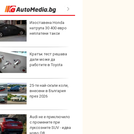
Изоставена Honda
Кайла
натрупа 30 400 евро
завръ
неплатени такси
годин
менид
Кратък тест решава
Ново 
дали може да
европ
работите в Toyota
за Ма
25-те най-скъпи коли,
Впеча
внесени в България
предс
през 2026
бълга
нацио
УШУ в Грузия
Audi не е приключило
Женск
с промените при
отбор
луксозните SUV - идва
лагер
ново Q8