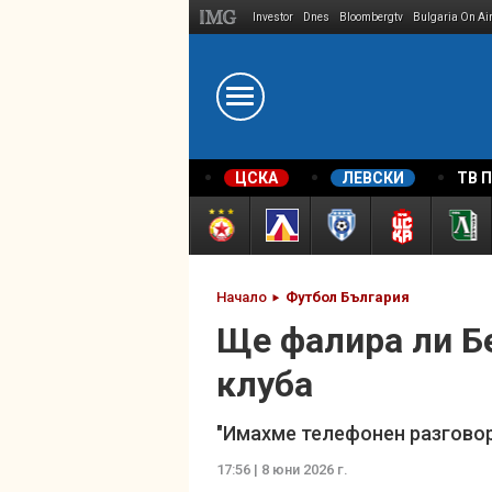
Investor
Dnes
Bloombergtv
Bulgaria On Ai
Megavselena.bg
ЦСКА
ЛЕВСКИ
ТВ 
Начало
Футбол България
Ще фалира ли Б
клуба
"Имахме телефонен разговор 
17:56 | 8 юни 2026 г.