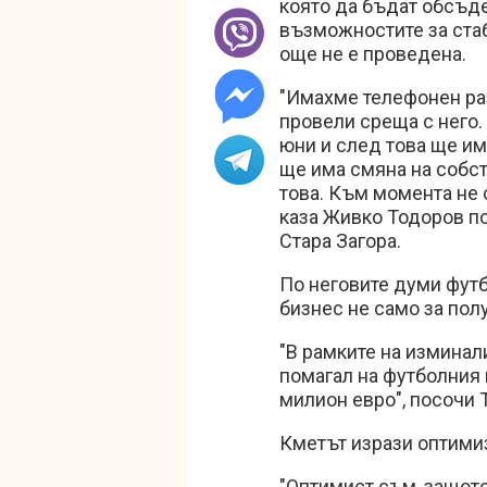
която да бъдат обсъд
възможностите за стаб
още не е проведена.
"Имахме телефонен раз
провели среща с него. 
юни и след това ще им
ще има смяна на собс
това. Към момента не 
каза Живко Тодоров п
Стара Загора.
По неговите думи футб
бизнес не само за пол
"В рамките на изминал
помагал на футболния 
милион евро", посочи 
Кметът изрази оптими
"Оптимист съм, защото