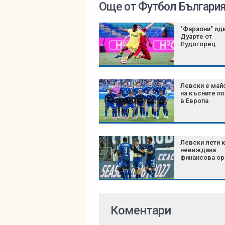
Още от Футбол Българи
"Фараони" идв
Дуарте от
Само в евр
Лудогорец
Изписванет
в лева при
август
Левски е май
Радев посе
на късните п
космически
в Европа
отбранител
в Добросл
(СНИМКИ)
Левски лети 
Керемедчи
невиждана
отказват д
финансова ор
преговори 
изтощават 
икономически
6 лесни до
алтернатив
Коментари
ултрапрера
храни