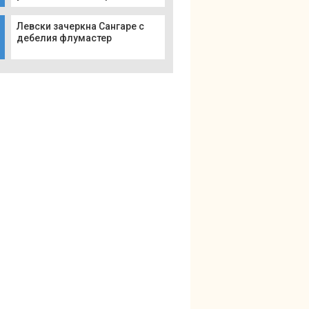
Левски зачеркна Сангаре с
дебелия флумастер