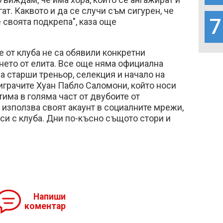
ат. Каквото и да се случи съм сигурен, че
7
 своята подкрепа", каза още
 от клуба не са обявили конкретни
нето от елита. Все още няма официална
а старши треньор, селекция и начало на
 играчите Хуан Пабло Саломони, който носи
тима в голяма част от двубоите от
използва своят акаунт в социалните мрежи,
 си с клуба. Дни по-късно същото стори и
Напиши
коментар