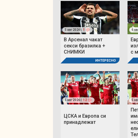
5 авг 2026 |
1
6 ав
В Арсенал чакат
Ев
секси бразилка +
из
СНИМКИ
с 
ИНТЕРЕСНО
5 авг 2026 |
12
5 ав
Пе
ЦСКА и Европа си
им
принадлежат
не
ел
Те