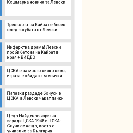
Кошмарна новина за Левски
Треньорът на Кайрат е бесен
след загубата от Левски
Инфарктна драма! Левски
проби бетона на Кайрат в
края + ВИДЕО
ЦСКА е на много ниско ниво,
играта е обида към всички
Папазки раздаде бонуси в
ЦСКА, в Левски чакат пачки
Цецо Найденов изригна
заради ЦСКА 1948 и ЦСКА:
Случи се нещо, което е
уникално за България