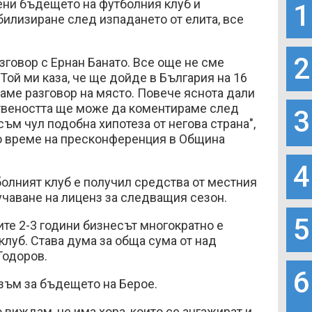
ени бъдещето на футболния клуб и
1
илизиране след изпадането от елита, все
2
говор с Ернан Банато. Все още не сме
Той ми каза, че ще дойде в България на 16
аме разговор на място. Повече яснота дали
твеността ще може да коментираме след
3
съм чул подобна хипотеза от негова страна",
о време на пресконференция в Община
4
олният клуб е получил средства от местния
учаване на лиценз за следващия сезон.
5
ите 2-3 години бизнесът многократно е
клуб. Става дума за обща сума от над
Тодоров.
6
зъм за бъдещето на Берое.
 виждам, че има хора, които се ангажират и