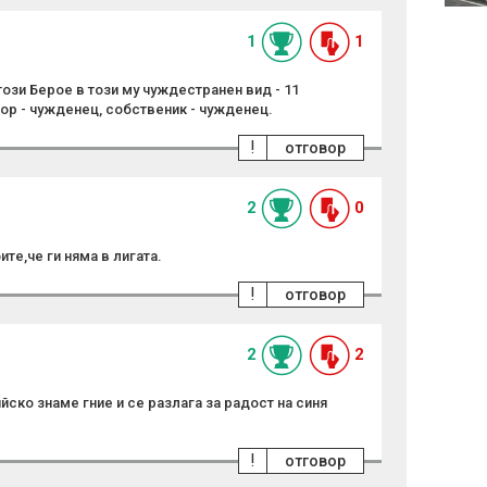
1
1
този Берое в този му чуждестранен вид - 11
ор - чужденец, собственик - чужденец.
!
отговор
2
0
те,че ги няма в лигата.
!
отговор
2
2
ско знаме гние и се разлага за радост на синя
!
отговор