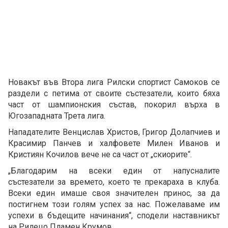
Новакът във Втора лига Рилски спортист Самоков се
раздели с петима от своите състезатели, които бяха
част от шампионския състав, покорил върха в
Югозападната Трета лига.
Нападателите Венцислав Христов, Григор Долапчиев и
Красимир Панчев и халфовете Милен Иванов и
Кристиян Кочилов вече не са част от „скиорите“.
„Благодарим на всеки един от напусналите
състезатели за времето, което те прекараха в клуба.
Всеки един имаше своя значителен принос, за да
постигнем този голям успех за нас. Пожелаваме им
успехи в бъдещите начинания“, сподели наставникът
на Рилецо Пламен Крумов.