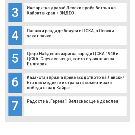
3
Инфарктна драма! Левски проби бетона на
Кайрат в края + ВИДЕО
4
Папазки раздаде бонуси в ЦСКА, в Левски
чакат пачки
5
Цецо Найденов изригна заради ЦСКА 1948 и
ЦСКА: Случи се нещо, което е уникално за
България
6
Казахстан призна превъзходството на Левски!
Ето как медиите в страната коментираха
победата над Кайрат
7
Радост на „Герена“! Веласкес ще е доволен