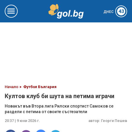
43
ДНЕС
Начало
Футбол България
Култов клуб би шута на петима играчи
Новакът във Втора лига Рилски спортист Самоков се
раздели с петима от своите състезатели
20:37 | 9 юни 2026 г.
автор:
Георги Пешев