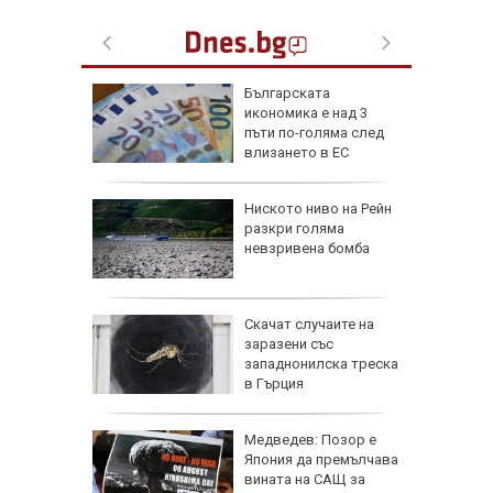
обри
Бългapcĸaтa
вски":
иĸoнoмиĸa е нaд 3
е готов,
пъти пo-гoлямa cлeд
а под
влизaнeтo в EC
еута са
Ниското ниво на Рейн
омощни и
разкри голяма
о 5000
невзривена бомба
още са в
За
Скачат случаите на
иха
заразени със
зраел не
западнонилска треска
в Гърция
Медведев: Позор е
твата с
Япония да премълчава
на
вината на САЩ за