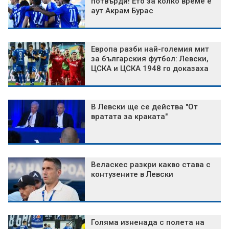
потвърди! Ето за колко време е
аут Акрам Бурас
Европа разби най-големия мит
за българския футбол: Левски,
ЦСКА и ЦСКА 1948 го доказаха
В Левски ще се действа "От
вратата за краката"
Веласкес разкри какво става с
контузените в Левски
Голяма изненада с полета на