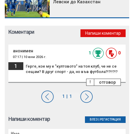
Левски до Казахстан
Коментари
Напиши коментар
анонимен
1
0
07:17 | 10 юни 2026 г.
1
Герге, кое му е "култовото" на тоя клуб, че не се
сещам? В друг спорт - да, но във футбола?!?!!?!?
!
отговор
Напиши коментар
ВЛЕЗ
|
РЕГИСТРАЦИЯ