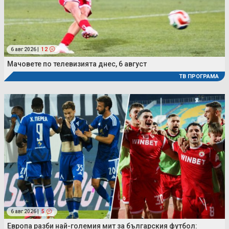
6 авг 2026 |
12
Мачовете по телевизията днес, 6 август
ТВ ПРОГРАМА
6 авг 2026 |
5
Европа разби най-големия мит за българския футбол: