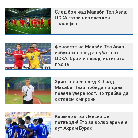
След боя над Макаби Тел Авив:
ЦСКА готви нов звезден
трансфер
Феновете на Макаби Тел Авив
избухнаха след загубата от
ЦСКА: Срам и позор, истината
лъсна
Христо Янев след 3:0 над
Макаби: Тази победа ни дава
повече увереност, но трябва да
останем смирени
Кошмарът за Левски се
потвърди! Ето за колко време е
аут Акрам Бурас