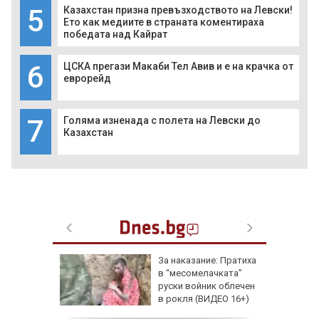
5
Казахстан призна превъзходството на Левски!
Ето как медиите в страната коментираха
победата над Кайрат
6
ЦСКА прегази Макаби Тел Авив и е на крачка от
еврорейд
7
Голяма изненада с полета на Левски до
Казахстан
збра
За наказание: Пратиха
I
в “месомелачката”
руски войник облечен
в рокля (ВИДЕО 16+)