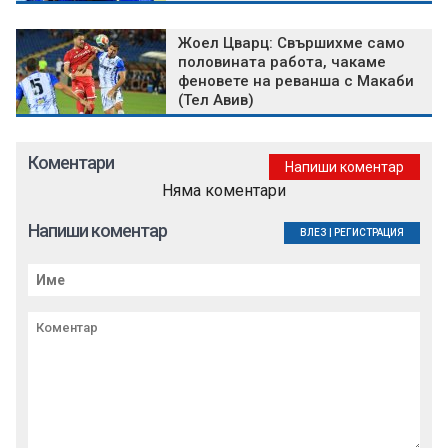
Жоел Цварц: Свършихме само
половината работа, чакаме
феновете на реванша с Макаби
(Тел Авив)
Коментари
Напиши коментар
Няма коментари
Напиши коментар
ВЛЕЗ
|
РЕГИСТРАЦИЯ