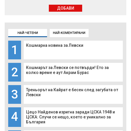
ДОБАВИ
НАЙ-ЧЕТЕНИ
НАЙ-КОМЕНТИРАНИ
1
Кошмарна новина за Левски
2
Кошмарът за Левски се потвърди! Ето за
колко време е аут Акрам Бурас
3
Треньорът на Кайрат е бесен след загубата от
Левски
4
Цецо Найденов изригна заради ЦСКА 1948 и
ЦСКА: Случи се нещо, което е уникално за
България