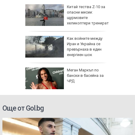
еги: Как
Китай тества Z-10 за
опасни мисии:
да
щурмовите
 хората?
хеликоптери тренират
полети под радара
Как войните между
Иран и Украйна се
превърнаха в един
енергиен шок
Меган Маркъл по
бански в басейна за
ЧРД
Още от Gol.bg