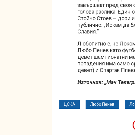
завършват пред своя 
голова разлика. Един 
Стойчо Стоев – дори и
публично: „Искам да 
Славия.“
Любопитно е, че Локо
Любо Пенев като футб
девет шампионатни ма
попадения има само с
девет) и Спартак Плев
Източник: „Мач Телегр
ЦСКА
Любо Пенев
Ло