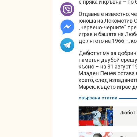
е пряка и кръвна – по
Отдавна е известно, ч
юноша на Локомотив С
„червено-черните“ пре
играе и бащата на Люб
до лятото на 1966 г., 
Дебютът му за добричк
паметен двубой срещу 
късно – на 31 август 
Младен Пенев остава в
което, след изпаданет
Марек, където играе д
свързани статии
Любо П