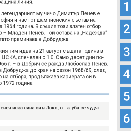
 бащина линия.
1
е легендарният му чичо Димитър Пенев е
офия и част от шампионския състав на
2
з 1964 година. В същия този златен отбор
о – Младен Пенев. Той остава на „Надежда“
когато преминава в Добруджа.
3
ия тим идва на 21 август същата година в
ЦСКА, спечелен с 1:0. Само десет дни по-
1966 г. – в Добрич се ражда Любослав Пенев.
 Добруджа до края на сезон 1968/69, след
4
о на отбора, продължава кариерата си в
о 1972 година.
5
енев иска сина си в Локо, от клуба се чудят
6