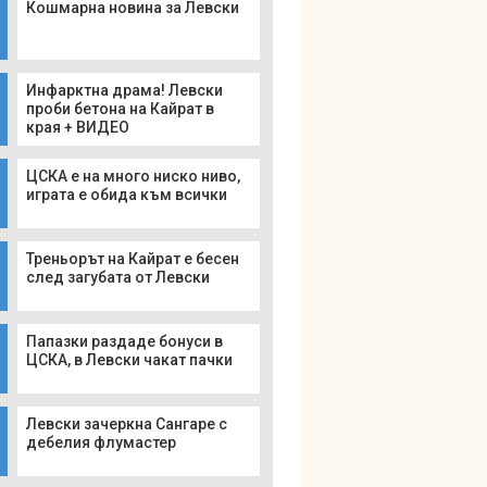
Кошмарна новина за Левски
Инфарктна драма! Левски
проби бетона на Кайрат в
края + ВИДЕО
ЦСКА е на много ниско ниво,
играта е обида към всички
Треньорът на Кайрат е бесен
след загубата от Левски
Папазки раздаде бонуси в
ЦСКА, в Левски чакат пачки
Левски зачеркна Сангаре с
дебелия флумастер