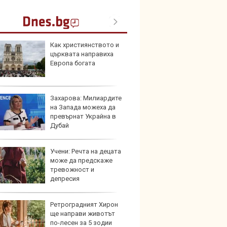
Как християнството и
Създа
църквата направиха
поема
Европа богата
дизайн
Захарова: Милиардите
Китай
на Запада можеха да
синит
превърнат Украйна в
автоп
Дубай
Учени: Речта на децата
Коя е
може да предскаже
екстр
тревожност и
нов а
депресия
Ретроградният Хирон
Защо
ще направи животът
произ
по-лесен за 5 зодии
възро