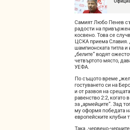
Официа
Самият Любо Пенев съ
радости на привържен
косвено. Това се случв
ЦСКА приема Славия. „
шампионската титла и 
„белите“ водят ожесто
четвъртото място, дав
УЕФА.
По същото време „жел
гостуването си на Беро
и от развоя на среща
равенство 2:2, когато
за „армейците“. Зад то
му оформя победата н
европейските клубни т
Така „червено-черните