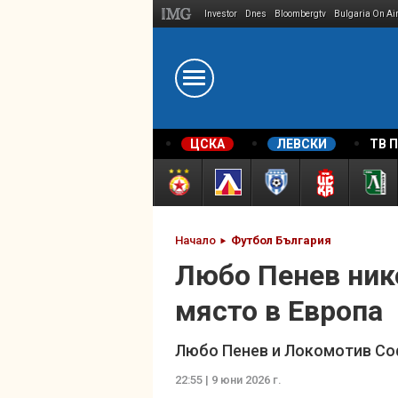
Investor
Dnes
Bloombergtv
Bulgaria On Ai
Megavselena.bg
ЦСКА
ЛЕВСКИ
ТВ 
Начало
Футбол България
Любо Пенев нико
място в Европа
Любо Пенев и Локомотив Софи
22:55 | 9 юни 2026 г.