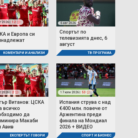
г 2026 |
12
6 авг 2026
Спортът по
КА и Европа си
телевизията днес, 6
инадлежат
август
КОМЕНТАРИ И АНАЛИЗИ
ТВ ПРОГРАМА
г 2026 |
2
17 юли 2026 |
53
тър Витанов: ЦСКА
Испания струва с над
а всичко
€400 млн. повече от
обходимо да
Аржентина преди
иминира Макаби
финала на Мондиал
л Авив
2026 + ВИДЕО
ЕКСПЕРТЪТ ГОВОРИ
СПОРТ И БИЗНЕС