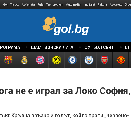
r
Gol
Tialoto
Az-jenata
Puls
Teenproblem
Automedia
Imoti.net
Rabota
Az-deteto
Blog
ПРОГРАМА
ШАМПИОНСКА ЛИГА
ФУТБОЛ СВЯТ
БГ
га не е играл за Локо София,
я: Кръвна връзка и голът, който прати „червено-ч