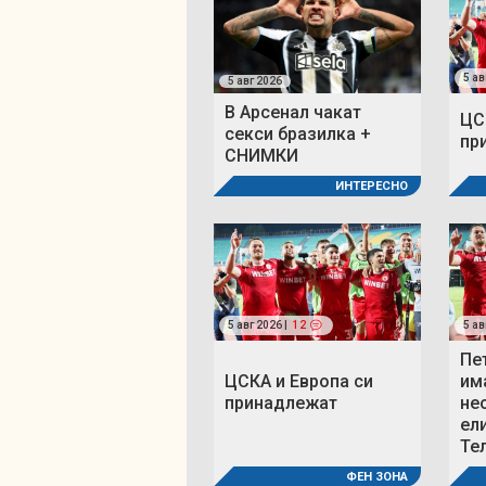
5 ав
5 авг 2026
В Арсенал чакат
ЦС
секси бразилка +
пр
СНИМКИ
ИНТЕРЕСНО
5 авг 2026 |
12
5 ав
Пе
ЦСКА и Европа си
им
принадлежат
не
ел
Те
ФЕН ЗОНА