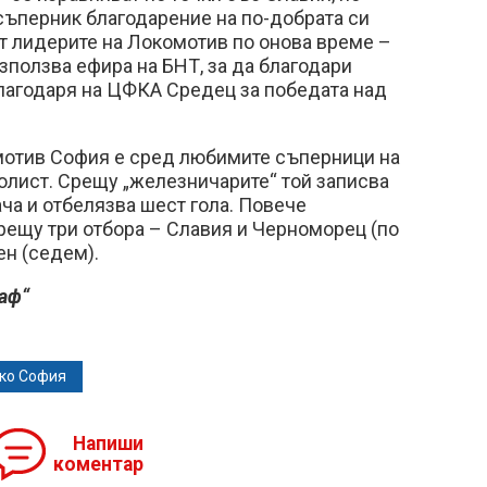
съперник благодарение на по-добрата си
от лидерите на Локомотив по онова време –
зползва ефира на БНТ, за да благодари
благодаря на ЦФКА Средец за победата над
мотив София е сред любимите съперници на
олист. Срещу „железничарите“ той записва
ча и отбелязва шест гола. Повече
рещу три отбора – Славия и Черноморец (по
ен (седем).
аф“
ко София
Напиши
коментар