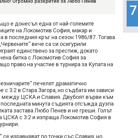
лно! Огромно разкритие за Любо Пенев
7
що е донесъл една от най-големите
иците на Локомотив София, макар и
а в последния кръг на сезон 1986/87. Тогава
Червените“ вече са си осигурили
играят единствено за престиж, докато
чена битка с Локомотив София за
ащо право на участие в турнира за Купата на
езничарите“ печелят драматично
е с 3:2 в Стара Загора, но съдбата им зависи
та между ЦСКА и Славия. Двубоят върви към
 в последната минута съдията отсъжда дузпа
пката застава Любо Пенев и не греши. Голът
а ЦСКА с 3:2 и изпраща Локомотив София в
урнири.
“ се изравняват по точки със Славия, но