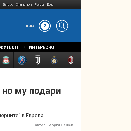
Start.bg
Chernomore
Posoka
Boec
2
ДНЕС
 ФУТБОЛ
ИНТЕРЕСНО
 но му подари
ерните“ в Европа.
автор:
Георги Пешев