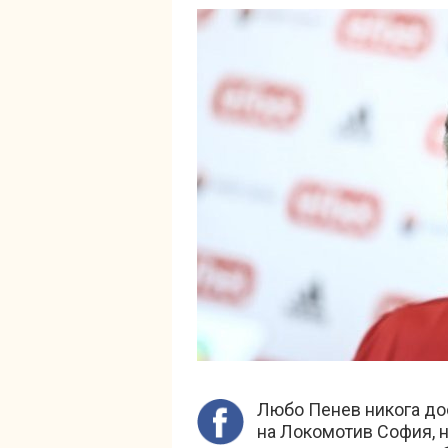
Любо Пенев никога дос
на Локомотив София, но