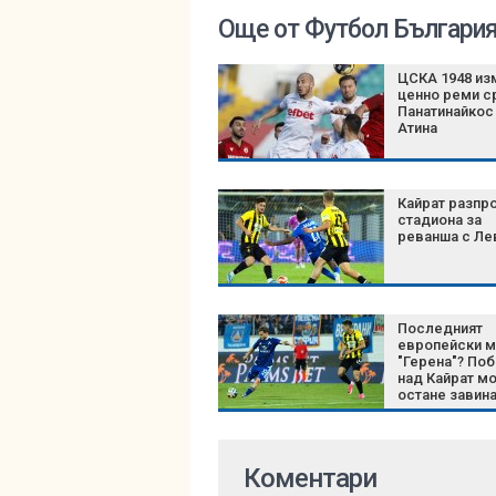
Още от Футбол Българи
ЦСКА 1948 из
ценно реми 
Панатинайкос
Атина
Кайрат разпр
стадиона за
реванша с Ле
Последният
европейски м
"Герена"? По
над Кайрат м
остане завина
историята на
Левски
Коментари