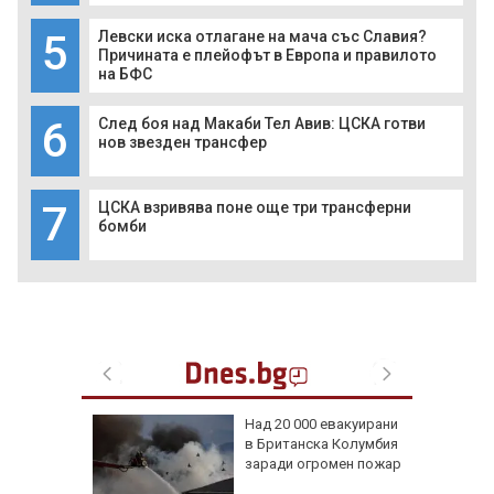
5
Левски иска отлагане на мача със Славия?
Причината е плейофът в Европа и правилото
на БФС
6
След боя над Макаби Тел Авив: ЦСКА готви
нов звезден трансфер
7
ЦСКА взривява поне още три трансферни
бомби
она край
Над 20 000 евакуирани
дентът
в Британска Колумбия
а
заради огромен пожар