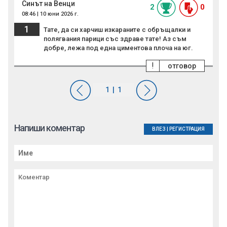
Синът на Венци
2
0
08:46 | 10 юни 2026 г.
1
Тате, да си харчиш изкараните с обръщалки и
полягвания парици със здраве тате! Аз съм
добре, лежа под една циментова плоча на юг.
!
отговор
Напиши коментар
ВЛЕЗ
|
РЕГИСТРАЦИЯ