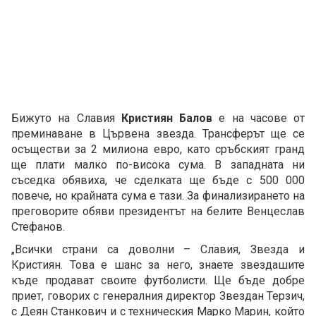
Бижуто на Славия
Кристиян Балов
е на часове от
преминаване в Цървена звезда. Трансферът ще се
осъществи за 2 милиона евро, като сръбският гранд
ще плати малко по-висока сума. В западната ни
съседка обявиха, че сделката ще бъде с 500 000
повече, но крайната сума е тази. За финализирането на
преговорите обяви президентът на белите Венцеслав
Стефанов.
„Всички страни са доволни – Славия, Звезда и
Кристиян. Това е шанс за него, знаете звездашите
къде продават своите футболисти. Ще бъде добре
приет, говорих с генералния директор Звездан Терзич,
с Деян Станкович и с техническия Марко Марин, който