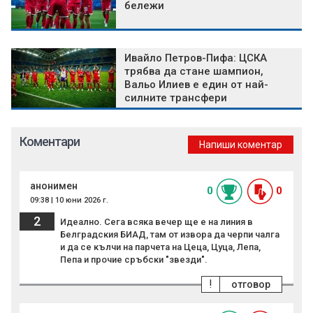
бележи
Ивайло Петров-Пифа: ЦСКА
трябва да стане шампион,
Вальо Илиев е един от най-
силните трансфери
Коментари
Напиши коментар
анонимен
0
0
09:38 | 10 юни 2026 г.
2
Идеално. Сега всяка вечер ще е на линия в
Белградския БИАД, там от извора да черпи чалга
и да се кълчи на парчета на Цеца, Цуца, Лепа,
Пепа и прочие сръбски "звезди".
!
отговор