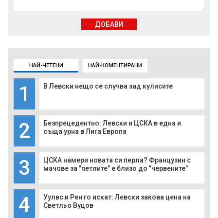
ДОБАВИ
НАЙ-ЧЕТЕНИ
НАЙ-КОМЕНТИРАНИ
1
В Левски нещо се случва зад кулисите
2
Безпрецедентно: Левски и ЦСКА в една и
съща урна в Лига Европа
3
ЦСКА намери новата си перла? Французин с
мачове за "петлите" е близо до "червените"
4
Уулвс и Рен го искат: Левски закова цена на
Светльо Вуцов