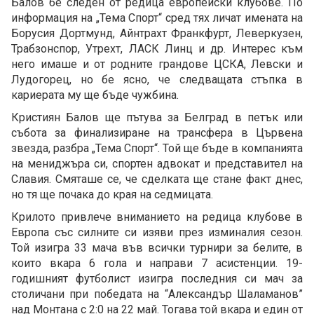
Балов бе следен от редица европейски клубове. По
информация на „Тема Спорт“ сред тях личат имената на
Борусия Дортмунд, Айнтрахт Франкфурт, Леверкузен,
Трабзонспор, Утрехт, ЛАСК Линц и др. Интерес към
него имаше и от родните грандове ЦСКА, Левски и
Лудогорец, но бе ясно, че следващата стъпка в
кариерата му ще бъде чужбина.
Кристиян Балов ще пътува за Белград в петък или
събота за финализиране на трансфера в Цървена
звезда, разбра „Тема Спорт“. Той ще бъде в компанията
на мениджъра си, спортен адвокат и представител на
Славия. Смяташе се, че сделката ще стане факт днес,
но тя ще почака до края на седмицата.
Крилото привлече вниманието на редица клубове в
Европа със силните си изяви през изминалия сезон.
Той изигра 33 мача във всички турнири за белите, в
които вкара 6 гола и направи 7 асистенции. 19-
годишният футболист изигра последния си мач за
столичани при победата на “Александър Шаламанов”
над Монтана с 2:0 на 22 май. Тогава той вкара и един от