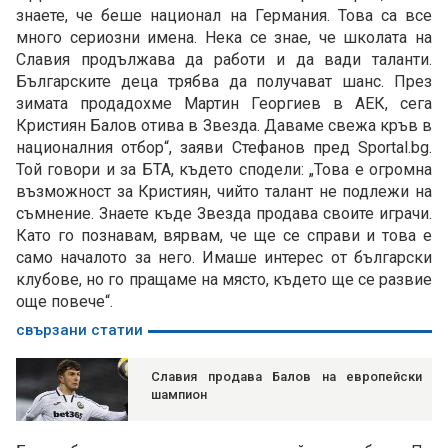
знаете, че беше национал на Германия. Това са все
много сериозни имена. Нека се знае, че школата на
Славия продължава да работи и да вади таланти.
Българските деца трябва да получават шанс. През
зимата продадохме Мартин Георгиев в АЕК, сега
Кристиян Балов отива в Звезда. Даваме свежа кръв в
националния отбор“, заяви Стефанов пред Sportal.bg.
Той говори и за БТА, където сподели: „Това е огромна
възможност за Кристиян, чийто талант не подлежи на
съмнение. Знаете къде Звезда продава своите играчи.
Като го познавам, вярвам, че ще се справи и това е
само началото за него. Имаше интерес от български
клубове, но го пращаме на място, където ще се развие
още повече“.
свързани статии
Славия продава Балов на европейски
шампион