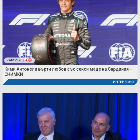
7 авг 2026 |
4
Кими Антонели върти любов със секси маце на Сардиния +
СНИМКИ
ИНТЕРЕСНО