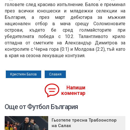
головете след красиво изпълнение. Балов е преминал
през всички юношески и младежки селекции на
България, а през март дебютира за мъжкия
национален отбор в мача срещу Соломоновите
острови, където бе сред голмайсторите при
убедителната победа с 10:2. Талантливото крило
отпадна от сметките на Александър Димитров за
контролите с Черна гора (0:1) и Молдова (2:2), тъй като
в края на сезона лекуваше контузия.
Кристиян Балов
Славия
Напиши
коментар
Още от Футбол България
Гьозтепе тресна Трабзонспор
на Салах