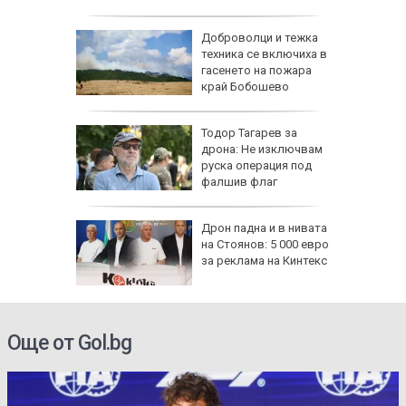
ари в
Доброволци и тежка
са след
техника се включиха в
(СНИМКИ)
гасенето на пожара
край Бобошево
се полз
ощи в
Тодор Тагарев за
стяват,
дрона: Не изключвам
айте
руска операция под
фалшив флаг
падна от
Дрон падна и в нивата
ронто
на Стоянов: 5 000 евро
за реклама на Кинтекс
Още от Gol.bg