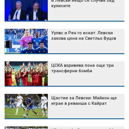
В Левски нещо се случва зад
кулисите
Уулвс и Рен го искат: Левски
закова цена на Светльо Вуцов
ЦСКА взривява поне още три
трансферни бомби
Щастие за Левски: Майкон ще
играе в реванша с Кайрат