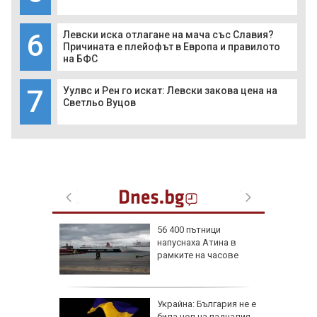
6
Левски иска отлагане на мача със Славия?
Причината е плейофът в Европа и правилото
на БФС
7
Уулвс и Рен го искат: Левски закова цена на
Светльо Вуцов
56 400 пътници
напуснаха Атина в
иалните
рамките на часове
ират
че
Украйна: България не е
е
била цел на падналия