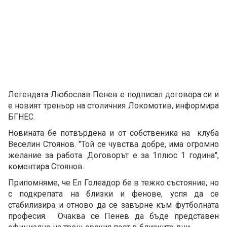
Легендата Любослав Пенев е подписал договора си и
е новият треньор на столичния Локомотив, информира
БГНЕС.
Новината бе потвърдена и от собственика на клуба
Веселин Стоянов. "Той се чувства добре, има огромно
желание за работа. Договорът е за 1плюс 1 година",
коментира Стоянов.
Припомняме, че Ел Голеадор бе в тежко състояние, но
с подкрепата на близки и фенове, успя да се
стабилизира и отново да се завърне към футболната
професия. Очаква се Пенев да бъде представен