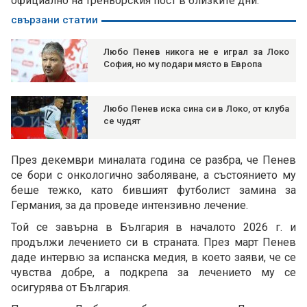
официално на треньорския пост в близките дни.
свързани статии
Любо Пенев никога не е играл за Локо
София, но му подари място в Европа
Любо Пенев иска сина си в Локо, от клуба
се чудят
През декември миналата година се разбра, че Пенев
се бори с онкологично заболяване, а състоянието му
беше тежко, като бившият футболист замина за
Германия, за да проведе интензивно лечение.
Той се завърна в България в началото 2026 г. и
продължи лечението си в страната. През март Пенев
даде интервю за испанска медия, в което заяви, че се
чувства добре, а подкрепа за лечението му се
осигурява от България.