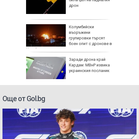
он към
дрон
и чичо
Колумбийски
ол в
въоръжени
дско
групировки търсят
боен опит с дронове в
Украйна
арва
Заради дрона край
имптоми
Кардам: МВнР извика
украинския посланик
е
Още от Gol.bg