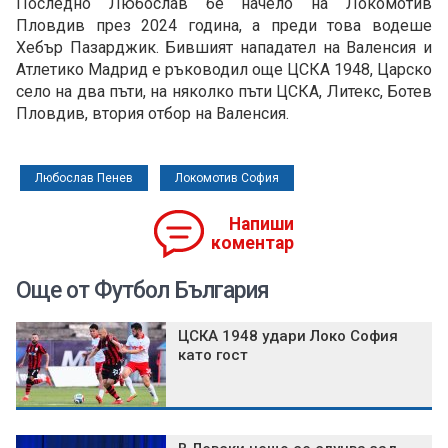
Последно Любослав бе начело на Локомотив
Пловдив през 2024 година, а преди това водеше
Хебър Пазарджик. Бившият нападател на Валенсия и
Атлетико Мадрид е ръководил още ЦСКА 1948, Царско
село на два пъти, на няколко пъти ЦСКА, Литекс, Ботев
Пловдив, втория отбор на Валенсия.
Любослав Пенев
Локомотив София
Напиши
коментар
Още от Футбол България
ЦСКА 1948 удари Локо София
като гост