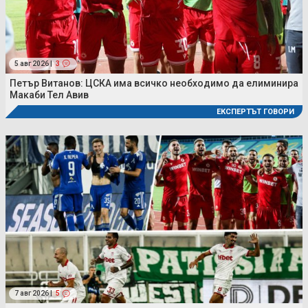
5 авг 2026 |
3
Петър Витанов: ЦСКА има всичко необходимо да елиминира
Макаби Тел Авив
ЕКСПЕРТЪТ ГОВОРИ
7 авг 2026 |
5