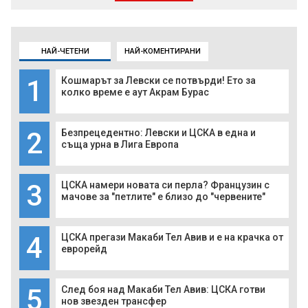
НАЙ-ЧЕТЕНИ
НАЙ-КОМЕНТИРАНИ
1
Кошмарът за Левски се потвърди! Ето за
колко време е аут Акрам Бурас
2
Безпрецедентно: Левски и ЦСКА в една и
съща урна в Лига Европа
3
ЦСКА намери новата си перла? Французин с
мачове за "петлите" е близо до "червените"
4
ЦСКА прегази Макаби Тел Авив и е на крачка от
еврорейд
5
След боя над Макаби Тел Авив: ЦСКА готви
нов звезден трансфер