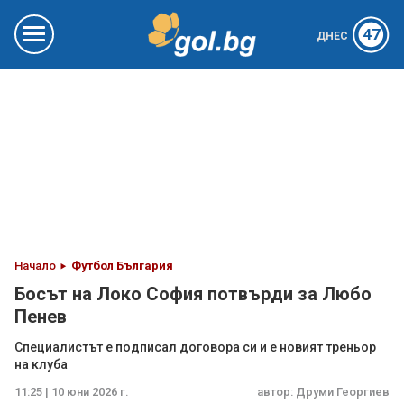
47
ДНЕС
Начало
Футбол България
Босът на Локо София потвърди за Любо
Пенев
Специалистът е подписал договора си и е новият треньор
на клуба
11:25 | 10 юни 2026 г.
автор:
Друми Георгиев