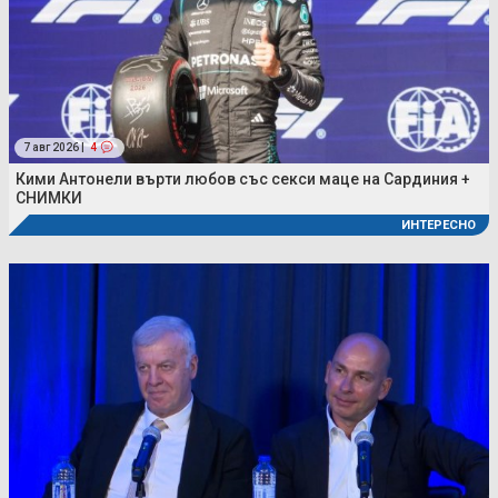
7 авг 2026 |
4
Кими Антонели върти любов със секси маце на Сардиния +
СНИМКИ
ИНТЕРЕСНО