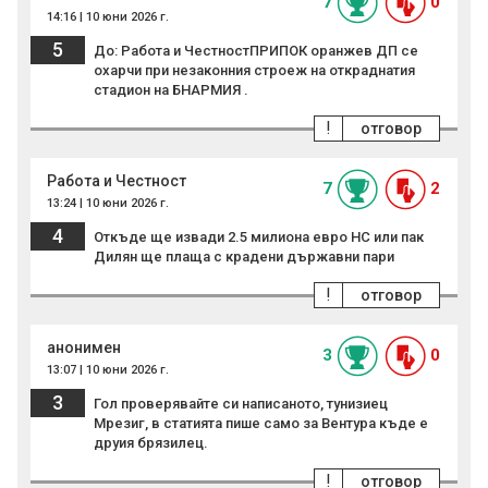
7
0
14:16 | 10 юни 2026 г.
5
До: Работа и ЧестностПРИПОК оранжев ДП се
охарчи при незаконния строеж на откраднатия
стадион на БНАРМИЯ .
!
отговор
Работа и Честност
7
2
13:24 | 10 юни 2026 г.
4
Откъде ще извади 2.5 милиона евро НС или пак
Дилян ще плаща с крадени държавни пари
!
отговор
анонимен
3
0
13:07 | 10 юни 2026 г.
3
Гол проверявайте си написаното, тунизиец
Мрезиг, в статията пише само за Вентура къде е
друия брязилец.
!
отговор