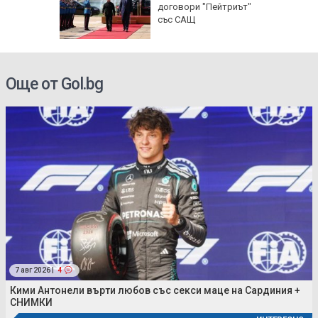
 без
договори "Пейтриът"
със САЩ
Още от Gol.bg
7 авг 2026 |
4
Кими Антонели върти любов със секси маце на Сардиния +
СНИМКИ