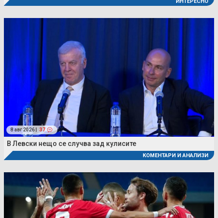
ИНТЕРЕСНО
8 авг 2026 |
37
В Левски нещо се случва зад кулисите
КОМЕНТАРИ И АНАЛИЗИ