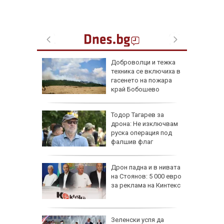
ари в
Доброволци и тежка
са след
техника се включиха в
(СНИМКИ)
гасенето на пожара
край Бобошево
ощи в
Тодор Тагарев за
стяват,
дрона: Не изключвам
айте
руска операция под
фалшив флаг
се полз
падна от
Дрон падна и в нивата
ронто
на Стоянов: 5 000 евро
за реклама на Кинтекс
и) загуби
Зеленски успя да