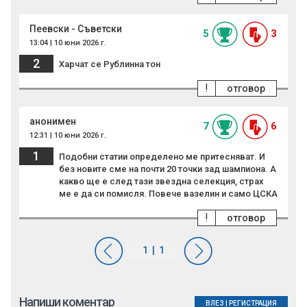
Пеевски - Съветски
5
3
13:04 | 10 юни 2026 г.
2
Харчат се Рублинна тон
!
отговор
анонимен
7
6
12:31 | 10 юни 2026 г.
1
Подобни статии определено ме притесняват. И
без новите сме на почти 20 точки зад шампиона. А
какво ще е след тази звездна селекция, страх
ме е да си помисля. Повече вазелин и само ЦСКА
!
отговор
Напиши коментар
ВЛЕЗ
|
РЕГИСТРАЦИЯ