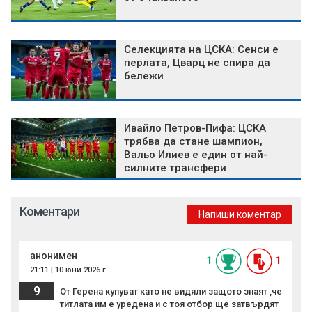
Селекцията на ЦСКА: Сенси е
перлата, Цварц не спира да
бележи
Ивайло Петров-Пифа: ЦСКА
трябва да стане шампион,
Вальо Илиев е един от най-
силните трансфери
Коментари
Напиши коментар
анонимен
1
1
21:11 | 10 юни 2026 г.
9
От Герена купуват като не видяли защото знаят ,че
титлата им е уредена и с тоя отбор ще затвърдят