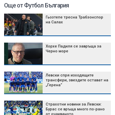
Още от Футбол България
Гьозтепе тресна Трабзонспор
на Салах
Хорхе Падиля се завръща за
Черно море
Левски спря изходящите
трансфери, звездите остават на
„Герена“
Страхотни новини за Левски:
Бурас се връща много по-рано
от очакваното