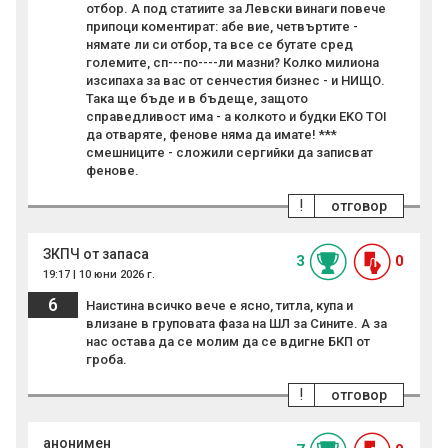
отбор. А под статиите за Левски винаги повече
припоци коментират: абе вие, четвъртите -
нямате ли си отбор, та все се бутате сред
големите, сп---по----ли мазни? Колко милиона
изсипаха за вас от сенчестия бизнес - и НИЩО.
Така ще бъде и в бъдеще, защото
справедливост има - a колкото и будки EKO TOI
да отваряте, фенове няма да имате! ***
смешниците - сложили сергийки да записват
фенове.
!
отговор
ЗКПЧ от запаса
3
0
19:17 | 10 юни 2026 г.
6
Наистина всичко вече е ясно, титла, купа и
влизане в груповата фаза на ШЛ за Сините. А за
нас остава да се молим да се вдигне БКП от
гроба.
!
отговор
анонимен