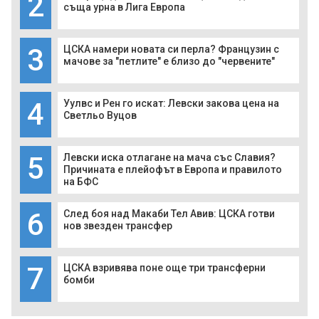
2
съща урна в Лига Европа
3
ЦСКА намери новата си перла? Французин с
мачове за "петлите" е близо до "червените"
4
Уулвс и Рен го искат: Левски закова цена на
Светльо Вуцов
5
Левски иска отлагане на мача със Славия?
Причината е плейофът в Европа и правилото
на БФС
6
След боя над Макаби Тел Авив: ЦСКА готви
нов звезден трансфер
7
ЦСКА взривява поне още три трансферни
бомби