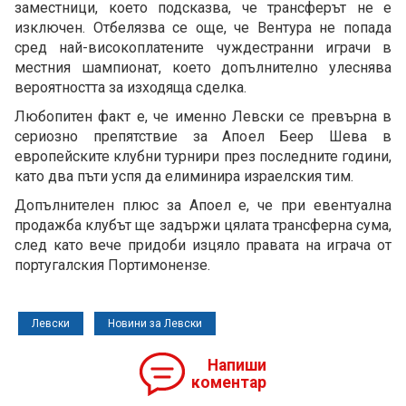
заместници, което подсказва, че трансферът не е
изключен. Отбелязва се още, че Вентура не попада
сред най-високоплатените чуждестранни играчи в
местния шампионат, което допълнително улеснява
вероятността за изходяща сделка.
Любопитен факт е, че именно Левски се превърна в
сериозно препятствие за Апоел Беер Шева в
европейските клубни турнири през последните години,
като два пъти успя да елиминира израелския тим.
Допълнителен плюс за Апоел е, че при евентуална
продажба клубът ще задържи цялата трансферна сума,
след като вече придоби изцяло правата на играча от
португалския Портимонензе.
Левски
Новини за Левски
Напиши
коментар