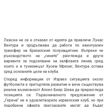
Левски не се е отказал от идеята да привлече Лукас
Вентура и продължава да работи по евентуален
трансфер на бразилския полузащитник. Въпреки че
ръководството на „сините“ разглежда и други
варианти за подсилване на халфовата линия, сред
които е и тунизиецът Хусем Мрезиг, Вентура остава
сред основните цели на клуба.
Според информации от Израел ситуацията около
футболиста е претърпяла развитие и вече съществува
реална възможност Апоел Беер Шева да преразгледа
позицията си. Първоначалното предложение от
„Герена“ не е удовлетворило израелския клуб, но при
подобрена оферта преговорите могат да бъдат