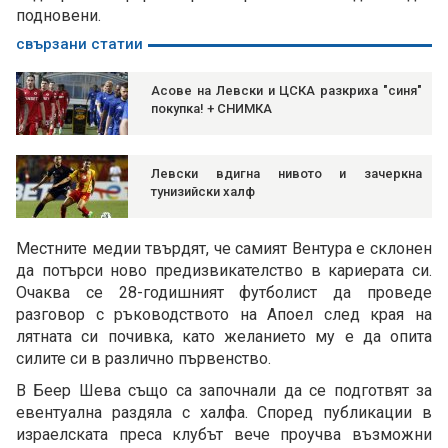
подновени.
свързани статии
Асове на Левски и ЦСКА разкриха "синя"
покупка! + СНИМКА
Левски вдигна нивото и зачеркна
тунизийски халф
Местните медии твърдят, че самият Вентура е склонен
да потърси ново предизвикателство в кариерата си.
Очаква се 28-годишният футболист да проведе
разговор с ръководството на Апоел след края на
лятната си почивка, като желанието му е да опита
силите си в различно първенство.
В Беер Шева също са започнали да се подготвят за
евентуална раздяла с халфа. Според публикации в
израелската преса клубът вече проучва възможни