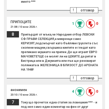
името ***
!
отговор
ПРИПОЦИТЕ
1
0
21:08 | 10 юни 2026 г.
8
Припърдят от мъка,че Народния отбор ЛЕВСКИ
СФ ПРАВИ СЕЛЕКЦИЯ,а микренци само
КЕРИЗЯТ,подсмърчат като бъйляви грухлета със
скопени мацуни,свършиха кинтите и гледат като
препикано мушкато на припек.Де ще играят ЕВРО
МАЧОВЕТЕ?ЩЕ се молят ли на ЦЕКИТЕ да ритат в
Бистрица или в Джумаята или пък ще реновират
полянката в ЖЕЛЕЗНИЦА В БЛИЗОСТ ДО АРЕНАТА
НА 1948!
!
отговор
анонимен
4
0
20:10 | 10 юни 2026 г.
7
Току що прочетох една статия за ловешкия *** - и
под нея само един коментар на фен от друг