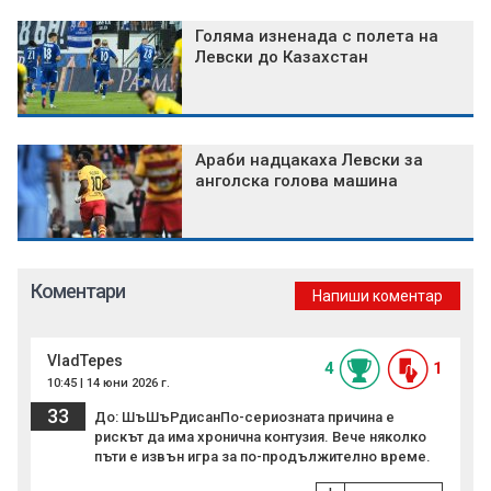
Голяма изненада с полета на
Левски до Казахстан
Араби надцакаха Левски за
анголска голова машина
Коментари
Напиши коментар
VladTepes
4
1
10:45 | 14 юни 2026 г.
33
До: ШъШъРдисанПо-сериозната причина е
рискът да има хронична контузия. Вече няколко
пъти е извън игра за по-продължително време.