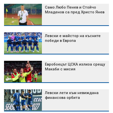
Само Любо Пенев и Стойчо
Младенов са пред Христо Янев
Левски е майстор на късните
победи в Европа
Евробоецът ЦСКА излиза срещу
Макаби с мисия
Левски лети към невиждана
финансова орбита