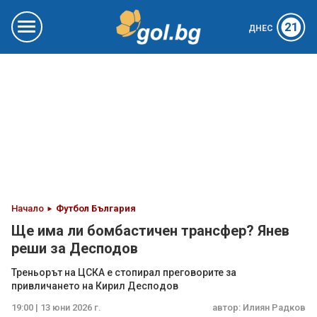
21
ДНЕС
Начало
Футбол България
Ще има ли бомбастичен трансфер? Янев
реши за Десподов
Треньорът на ЦСКА е стопирал преговорите за
привличането на Кирил Десподов
19:00 | 13 юни 2026 г.
автор:
Илиян Радков