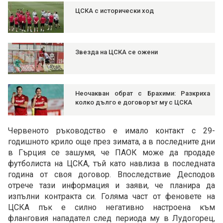
ЦСКА с исторически ход
Звезда на ЦСКА се ожени
Неочакван обрат с Брахими: Разкриха
колко дълго е договорът му с ЦСКА
Червеното ръководство е имало контакт с 29-
годишното крило още през зимата, а в последните дни
в Гърция се зашумя, че ПАОК може да продаде
футболиста на ЦСКА, тъй като навлиза в последната
година от своя договор. Впоследствие Десподов
отрече тази информация и заяви, че планира да
изпълни контракта си. Голяма част от феновете на
ЦСКА пък е силно негативно настроена към
фланговия нападател след периода му в Лудогорец,