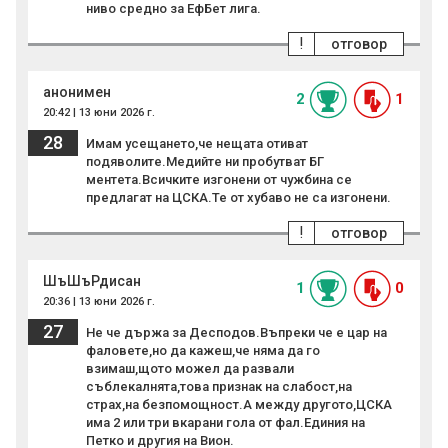
ниво средно за ЕфБет лига.
!
отговор
анонимен
2
1
20:42 | 13 юни 2026 г.
28
Имам усещането,че нещата отиват
подяволите.Медийте ни пробутват БГ
ментета.Всичките изгонени от чужбина се
предлагат на ЦСКА.Те от хубаво не са изгонени.
!
отговор
ШъШъРдисан
1
0
20:36 | 13 юни 2026 г.
27
Не че държа за Десподов.Въпреки че е цар на
фаловете,но да кажеш,че няма да го
взимаш,щото можел да развали
съблекалнята,това признак на слабост,на
страх,на безпомощност.А между другото,ЦСКА
има 2 или три вкарани гола от фал.Единия на
Петко и другия на Вион.