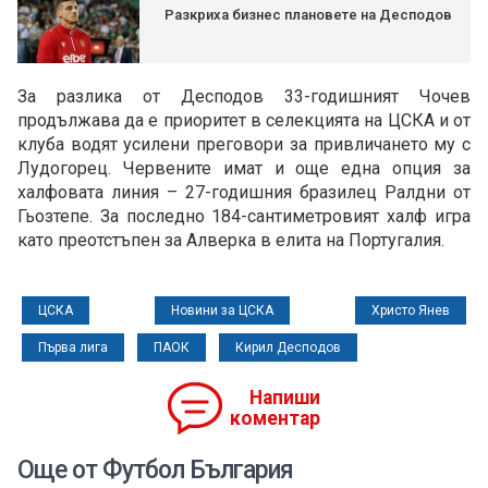
Разкриха бизнес плановете на Десподов
За разлика от Десподов 33-годишният Чочев
продължава да е приоритет в селекцията на ЦСКА и от
клуба водят усилени преговори за привличането му с
Лудогорец. Червените имат и още една опция за
халфовата линия – 27-годишния бразилец Ралдни от
Гьозтепе. За последно 184-сантиметровият халф игра
като преотстъпен за Алверка в елита на Португалия.
ЦСКА
Новини за ЦСКА
Христо Янев
Първа лига
ПАОК
Кирил Десподов
Напиши
коментар
Още от Футбол България