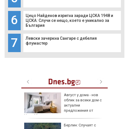
6
Цецо Найденов изригна заради ЦСКА 1948 и
ЦСКА: Случи се нещо, което е уникално за
България
7
Левски зачеркна Сангаре с дебелия
флумастер
 сухото
Август у дома - нов
облик за всеки дом с
ак се
актуални
предложения от
HomeMax
Берлин: Случаят с