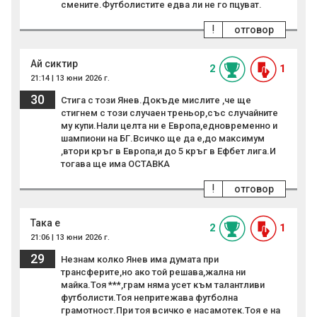
смените.Футболистите едва ли не го пцуват.
!
отговор
Ай сиктир
2
1
21:14 | 13 юни 2026 г.
30
Стига с този Янев.Докъде мислите ,че ще
стигнем с този случаен треньор,със случайните
му купи.Нали целта ни е Европа,едновременно и
шампиони на БГ.Всичко ще да е,до максимум
,втори кръг в Европа,и до 5 кръг в Ефбет лига.И
тогава ще има ОСТАВКА
!
отговор
Така е
2
1
21:06 | 13 юни 2026 г.
29
Незнам колко Янев има думата при
трансферите,но ако той решава,жална ни
майка.Тоя ***,грам няма усет към талантливи
футболисти.Тоя непритежава футболна
грамотност.При тоя всичко е насамотек.Тоя е на