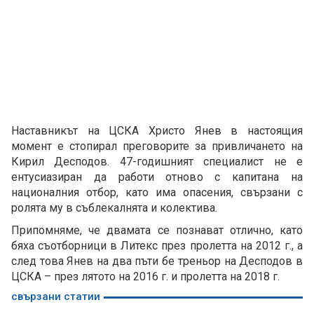
Наставникът на ЦСКА Христо Янев в настоящия
момент е стопирал преговорите за привличането на
Кирил Десподов. 47-годишният специалист не е
ентусиазиран да работи отново с капитана на
националния отбор, като има опасения, свързани с
ролята му в съблекалнята и колектива.
Припомняме, че двамата се познават отлично, като
бяха съотборници в Литекс през пролетта на 2012 г., а
след това Янев на два пъти бе треньор на Десподов в
ЦСКА – през лятото на 2016 г. и пролетта на 2018 г.
свързани статии