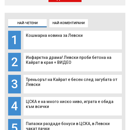
НАЙ-ЧЕТЕНИ
НАЙ-КОМЕНТИРАНИ
1
Кошмарна новина за Левски
2
Инфарктна драма! Левски проби бетона на
Кайрат в края + ВИДЕО
3
Треньорът на Кайрат е бесен след загубата от
Левски
4
ЦСКА е на много ниско ниво, играта е обида
към всички
5
Папазки раздаде бонуси в ЦСКА, в Левски
чакат пачки