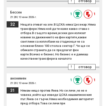
!
отговор
Бессен
1
1
21:28 | 13 юни 2026 г.
32
Нещата отиват на зле.В ЦСКА няма Цесекар.Няма
трансфери.Няма кой да ти каже какво става с
отбора.В същото време,всеки ден излизат
новини за движението на фен картите,какви
светлини са изплобани на стадиона,и че са
сложени близо 100 стола в сектор Г.Че ще се
обикаля страната да се предлагат фен
карти.Всичко е бизнес.Но бизнес е и даимаш
качествени трансфери в началото
!
отговор
анонимен
1
1
21:20 | 13 юни 2026 г.
31
Нямам нищо против Янев.Но си личи ,че не е
човека ,който ще изведе ЦСКА нашампионския
път.Янев се гърчи.Няма необходимия авторитет
пред отбора.Това си личи при