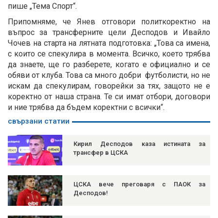
пише „Тема Спорт“.
Припомняме, че Янев отговори политкоректно на
въпрос за трансферните цели Десподов и Ивайло
Чочев на старта на лятната подготовка: „Това са имена,
с които се спекулира в момента. Всичко, което трябва
да знаете, ще го разберете, когато е официално и се
обяви от клуба. Това са много добри футболисти, но не
искам да спекулирам, говорейки за тях, защото не е
коректно от наша страна. Те си имат отбори, договори
и ние трябва да бъдем коректни с всички“.
свързани статии
Кирил Десподов каза истината за
трансфер в ЦСКА
ЦСКА вече преговаря с ПАОК за
Десподов!