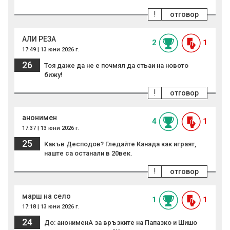
!
отговор
АЛИ РЕЗА
2
1
17:49 | 13 юни 2026 г.
26
Тоя даже да не е почмял да стьаи на новото
бижу!
!
отговор
анонимен
4
1
17:37 | 13 юни 2026 г.
25
Какъв Десподов? Гледайте Канада как играят,
наште са останали в 20век.
!
отговор
марш на село
1
1
17:18 | 13 юни 2026 г.
24
До: анонименА за връзките на Папазко и Шишо