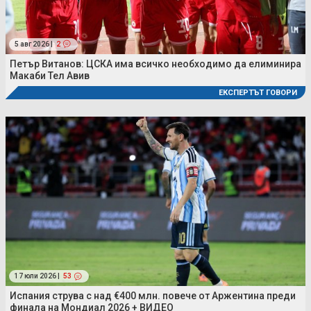
5 авг 2026 |
2
Петър Витанов: ЦСКА има всичко необходимо да елиминира
Макаби Тел Авив
ЕКСПЕРТЪТ ГОВОРИ
17 юли 2026 |
53
Испания струва с над €400 млн. повече от Аржентина преди
финала на Мондиал 2026 + ВИДЕО