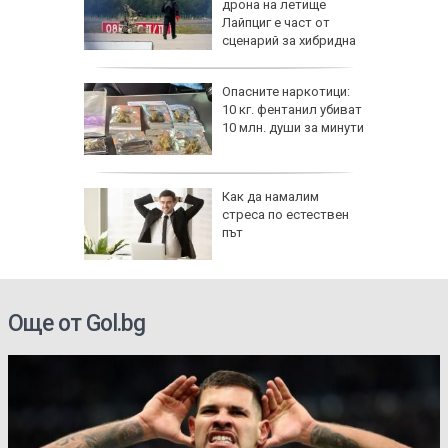
!":
дрона на летище
Лайпциг е част от
аяна
сценарий за хибридна
атака
ов албум
Опасните наркотици:
 години
10 кг. фентанил убиват
10 млн. души за минути
 се
Как да намалим
ва с
стреса по естествен
пове,
път
ро ще
Още от Gol.bg