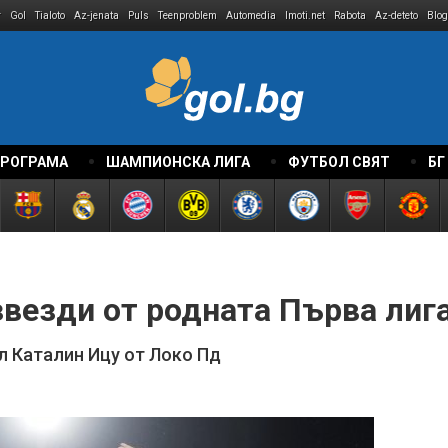
r
Gol
Tialoto
Az-jenata
Puls
Teenproblem
Automedia
Imoti.net
Rabota
Az-deteto
Blog
ПРОГРАМА
ШАМПИОНСКА ЛИГА
ФУТБОЛ СВЯТ
БГ
везди от родната Първа лига
л Каталин Ицу от Локо Пд