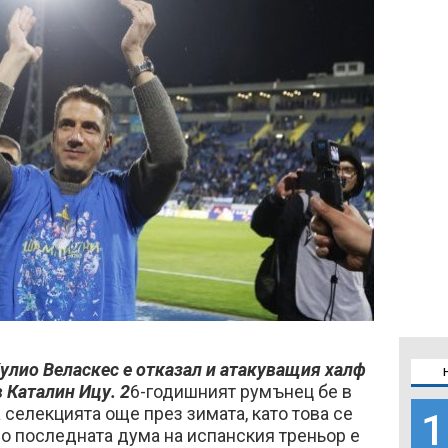
улио Веласкес е отказал и атакуващия халф
 Каталин Ицу. 2
6-годишният румънец бе в
 селекцията още през зимата, като това се
1
 но последната дума на испанския треньор е