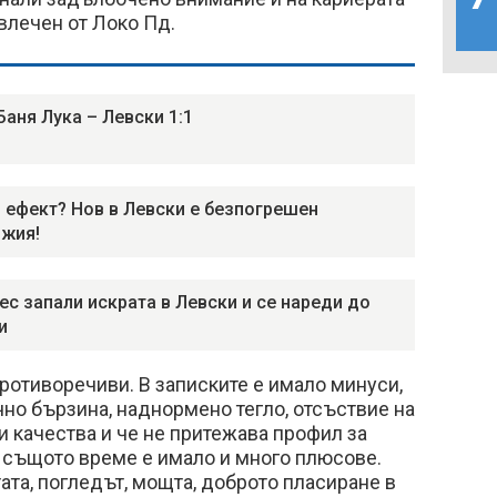
влечен от Локо Пд.
Баня Лука – Левски 1:1
 ефект? Нов в Левски е безпогрешен
жия!
ес запали искрата в Левски и се нареди до
и
ротиворечиви. В записките е имало минуси,
чно бързина, наднормено тегло, отсъствие на
 качества и че не притежава профил за
В същото време е имало и много плюсове.
тата, погледът, мощта, доброто пласиране в