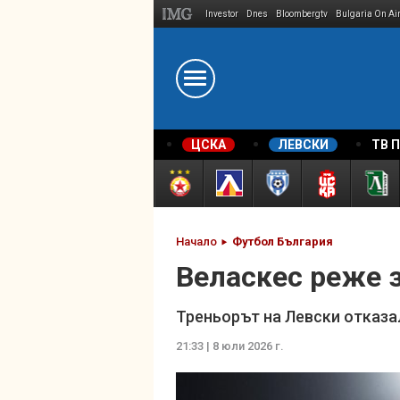
Investor
Dnes
Bloombergtv
Bulgaria On Ai
Megavselena.bg
ЦСКА
ЛЕВСКИ
ТВ 
Начало
Футбол България
Веласкес реже з
Треньорът на Левски отказа
21:33 | 8 юли 2026 г.