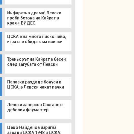
Инфарктна драма! Левски
проби бетона на Кайрат в
края + ВИДЕО
ЦСКА е на много ниско ниво,
играта е обида към всички
Треньорът на Кайрат е бесен
след загубата от Левски
Папазки раздаде бонуси в
ЦСКА, в Левски чакат пачки
Левски зачеркна Сангаре с
дебелия флумастер
Цецо Найденов изригна
заради ЦСКА 1948 и ЦСКА: