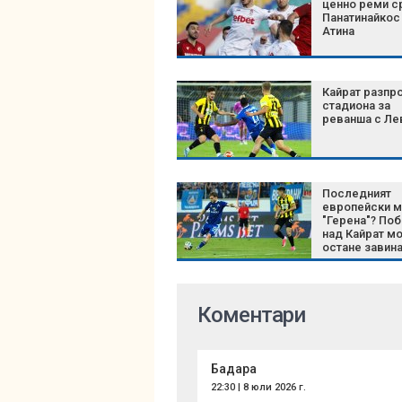
ценно реми 
Панатинайкос
Атина
Кайрат разпр
стадиона за
реванша с Ле
Последният
европейски м
"Герена"? По
над Кайрат м
остане завина
историята на
Левски
Коментари
Бадара
22:30 | 8 юли 2026 г.