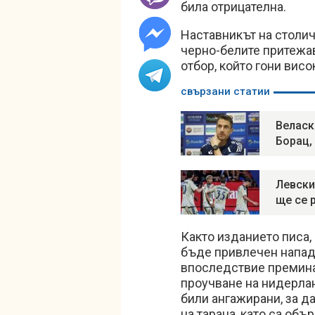
била отрицателна.
Наставникът на столич
черно-белите притежав
отбор, който гони висо
свързани статии
Веласк
Борац,
Левски
ще се 
Както изданието писа,
бъде привлечен напад
впоследствие премина
проучване на нидерла
били ангажирани, за д
на тарана, като са об