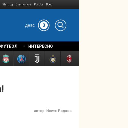
Start.bg
Chernomore
Posoka
Boec
3
ДНЕС
 ФУТБОЛ
ИНТЕРЕСНО
!
автор:
Илиян Радков