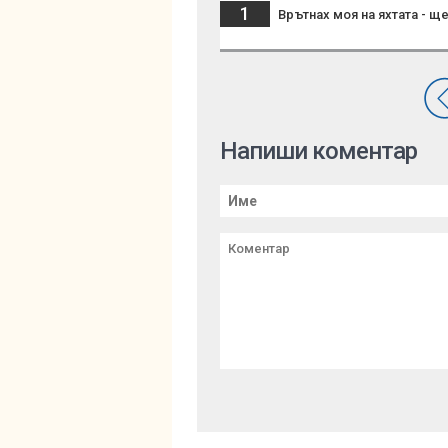
1
Врътнах моя на яхтата - щ
Напиши коментар