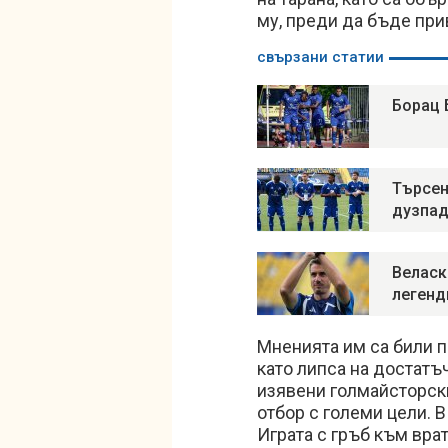
му, преди да бъде при
свързани статии
Борац 
Търсен
дузпад
Веласк
легенд
Мненията им са били п
като липса на достатъ
изявени голмайсторски
отбор с големи цели. 
Играта с гръб към вра