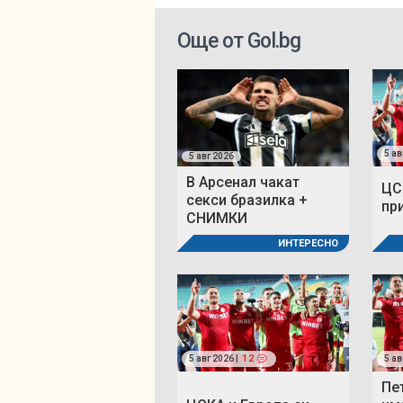
Още от Gol.bg
5 ав
5 авг 2026
В Арсенал чакат
ЦС
секси бразилка +
пр
СНИМКИ
ИНТЕРЕСНО
5 авг 2026 |
12
5 ав
Пе