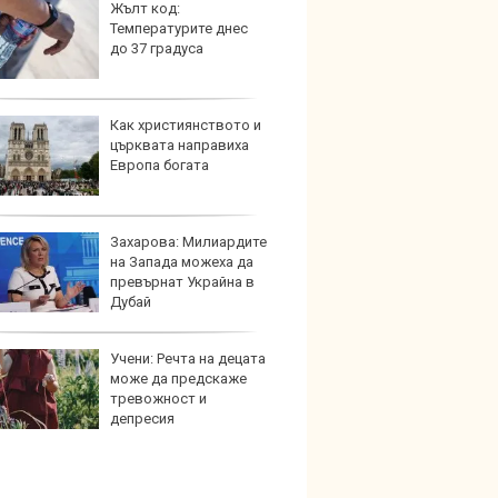
Жълт код:
Създа
Температурите днес
поема
до 37 градуса
дизайн
Как християнството и
Китай
църквата направиха
синит
Европа богата
автоп
Захарова: Милиардите
Коя е
на Запада можеха да
екстр
превърнат Украйна в
нов а
Дубай
Учени: Речта на децата
Защо
може да предскаже
произ
тревожност и
възро
депресия
забра
електрическа турбина