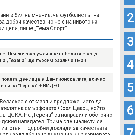
2
ани е бил на мнение, че футболистът на
а добри качества, но не е на нивото на
ки цели, пише „Тема Спорт“.
3
ес: Левски заслужаваше победата срещу
4
 на „Герена“ ще търсим различен мач
 показа две лица в Шампионска лига, всичко
5
реши на "Герена" + ВИДЕО
 Веласкес е отказал и предложението да
6
ателят на смърфовете Жоел Цварц, който
 в ЦСКА. На „Герена“ са направили обстойно
ндския нападател. Трима специалисти са
а изготвят подробни доклади за качествата
7
ърнали задълбочено внимание и на кариерата