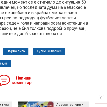
 един момент се е стигнало до ситуация 50
ивлечен, но последната дума на Веласкес е
 се е колебаел и в крайна сметка е взел
търси по-подходящ футболист за тази
кара седем гола и направи осем асистенции в
сезон, не е бил толкова подробно проучван,
сините е дал бързо отговора си.
Първа лига
Хулио Веласкес
овдив
Напиши
коментар
я
мъкна
Левски трепери и