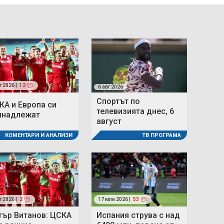
г 2026 |
12
6 авг 2026
Спортът по
КА и Европа си
телевизията днес, 6
инадлежат
август
КОМЕНТАРИ И АНАЛИЗИ
ТВ ПРОГРАМА
г 2026 |
2
17 юли 2026 |
53
тър Витанов: ЦСКА
Испания струва с над