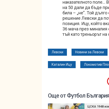
наказателното поле… В
на 50 дали да бъде пр
била – „не”. Той дълго
решение Левски да по
позиция. Ицу, който в
36 мача през миналия 
тъй като треньорът на 
Левски
Новини за Левски
Каталин Ицу
Локомотив Пл
Още от Футбол Българи
ЦСКА 1948 из