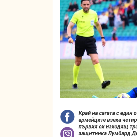
Край на сагата с един 
армейците взеха чети
първия си изходящ тра
защитника Лумбард Д