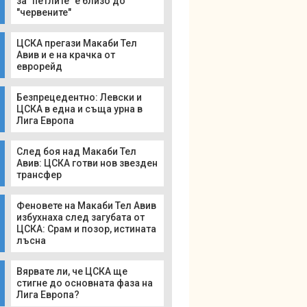
за "петлите" е близо до
"червените"
ЦСКА прегази Макаби Тел
Авив и е на крачка от
еврорейд
Безпрецедентно: Левски и
ЦСКА в една и съща урна в
Лига Европа
След боя над Макаби Тел
Авив: ЦСКА готви нов звезден
трансфер
Феновете на Макаби Тел Авив
избухнаха след загубата от
ЦСКА: Срам и позор, истината
лъсна
Вярвате ли, че ЦСКА ще
стигне до основната фаза на
Лига Европа?