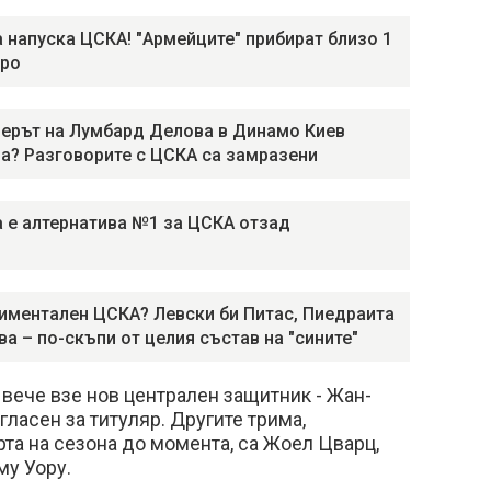
 напуска ЦСКА! "Армейците" прибират близо 1
вро
ерът на Лумбард Делова в Динамо Киев
а? Разговорите с ЦСКА са замразени
 е алтернатива №1 за ЦСКА отзад
иментален ЦСКА? Левски би Питас, Пиедраита
ва – по-скъпи от целия състав на "сините"
вече взе нов централен защитник - Жан-
гласен за титуляр. Другите трима,
та на сезона до момента, са Жоел Цварц,
му Уору.