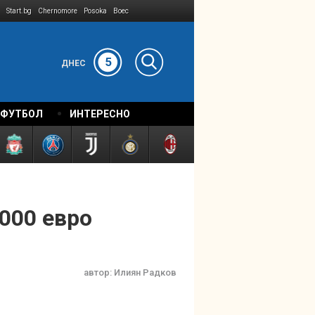
Start.bg
Chernomore
Posoka
Boec
5
ДНЕС
 ФУТБОЛ
ИНТЕРЕСНО
 000 евро
автор:
Илиян Радков