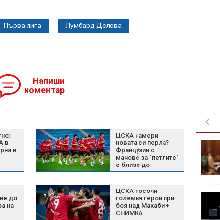
Първа лига
Лумбард Делова
Напиши
коментар
но:
ЦСКА намери
А в
новата си перла?
Църковен празник на 8
рна в
Французин с
август: Какво носи
мачове за "петлите"
денят на Св. Мирон и
е близо до
какво не бива да
"червените"
правим
е
ЦСКА посочи
По-добър живот за 3
не до
големия герой при
зодии по време на
за на
боя над Макаби +
СНИМКА
директното движение