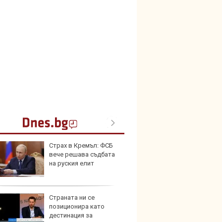
Страх в Кремъл: ФСБ
Toyota
вече решава съдбата
999 9
на руския елит
търси
Страната ни се
Защо 
позиционира като
остав
дестинация за
жегат