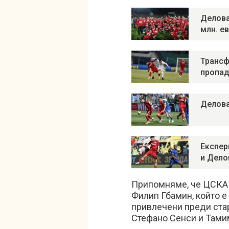
Делова
млн. е
Трансф
пропад
Делова
Експер
и Дело
Припомняме, че ЦСКА 
Филип Гбамин, който е 
привлечени преди стар
Стефано Сенси и Тами