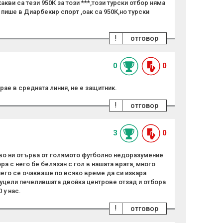
кви са тези 950К за този ***,този турски отбор няма
пише в Диарбекир спорт ,оак са 950К,но турски
!
отговор
0
0
рае в средната линия, не е защитник.
!
отговор
3
0
аво ни отърва от голямото футболно недоразумение
ра с него бе белязан с гол в нашата врата, много
 него се очакваше по всяко време да си изкара
 уцели печелившата двойка центрове отзад и отбора
 у нас.
!
отговор