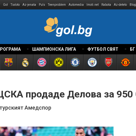
r
Gol
Tialoto
Az-jenata
Puls
Teenproblem
Automedia
Imoti.net
Rabota
Az-deteto
Blog
ПРОГРАМА
ШАМПИОНСКА ЛИГА
ФУТБОЛ СВЯТ
БГ
 ЦСКА продаде Делова за 950
 турският Амедспор