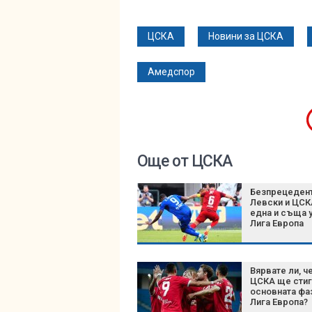
ЦСКА
Новини за ЦСКА
Амедспор
Още от ЦСКА
Безпрецедент
Левски и ЦСК
една и съща у
Лига Европа
Вярвате ли, ч
ЦСКА ще стиг
основната фа
Лига Европа?