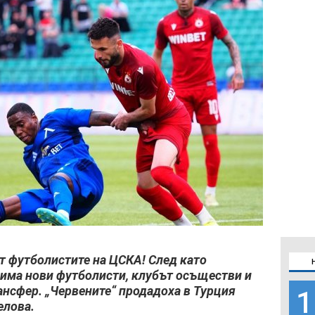
от футболистите на ЦСКА! След като
рима нови футболисти, клубът осъществи и
нсфер. „Червените“ продадоха в Турция
1
елова.