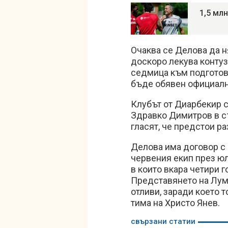
1,5 мл
Очаква се Делова да н
доскоро лекува конту
седмица към подготовк
бъде обявен официалн
Клубът от Диарбекир 
Здравко Димитров в съ
гласят, че предстои р
Делова има договор с
червения екип през юли
в които вкара четири г
Представянето на Лум
отливи, заради което 
тима на Христо Янев.
свързани статии