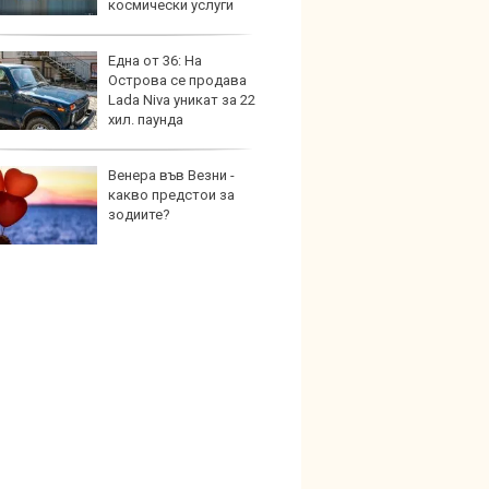
космически услуги
Една от 36: На
Автом
Острова се продава
под з
Lada Niva уникат за 22
на дв
хил. паунда
Венера във Везни -
Карав
какво предстои за
най-г
зодиите?
недос
елект