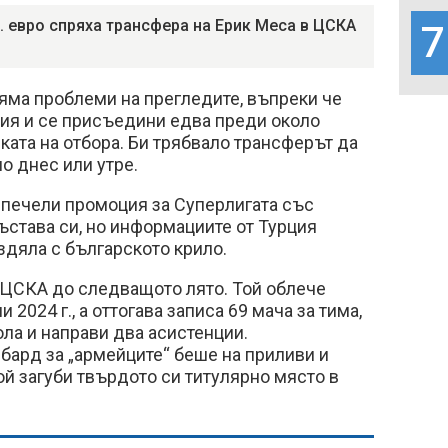
н. евро спряха трансфера на Ерик Меса в ЦСКА
7
яма проблеми на прегледите, въпреки че
зия и се присъедини едва преди около
ата на отбора. Би трябвало трансферът да
о днес или утре.
спечели промоция за Суперлигата със
става си, но информациите от Турция
аздяла с българското крило.
 ЦСКА до следващото лято. Той облече
 2024 г., а оттогава записа 69 мача за тима,
ола и направи два асистенции.
бард за „армейците“ беше на приливи и
той загуби твърдото си титулярно място в