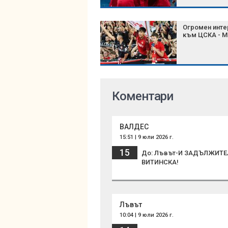
Огромен инте
към ЦСКА - М
Коментари
ВАЛДЕС
15:51 | 9 юли 2026 г.
15
До: Лъвът-И ЗАДЪЛЖИТЕ
ВИТИНСКА!
Лъвът
10:04 | 9 юли 2026 г.