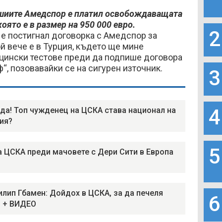
мшиите Амедспор е платил освобождаващата
която е в размер на 950 000 евро.
2
е постигнал договорка с Амедспор за
ой вече е в Турция, където ще мине
ински тестове преди да подпише договора
“, позовавайки се на сигурен източник.
3
4
да! Топ чужденец на ЦСКА става национал на
ия?
5
а ЦСКА преди мачовете с Дери Сити в Европа
лип Гбамен: Дойдох в ЦСКА, за да печеля
6
 + ВИДЕО