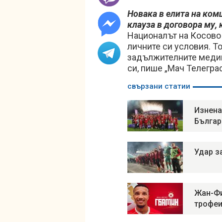
Новака в елита на ко
клауза в договора му, 
Националът на Косово 
личните си условия. Т
задължителните медиц
си, пише „Мач Телеграф
свързани статии
Изнена
Българ
Удар з
Жан-Фи
трофеи