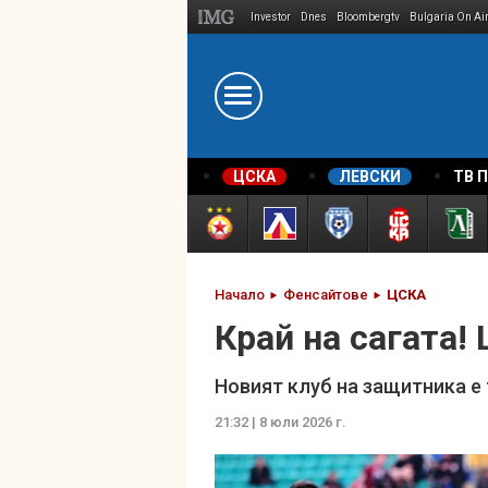
Investor
Dnes
Bloombergtv
Bulgaria On Ai
Megavselena.bg
ЦСКА
ЛЕВСКИ
ТВ 
Начало
Фенсайтове
ЦСКА
Край на сагата!
Новият клуб на защитника е
21:32 | 8 юли 2026 г.