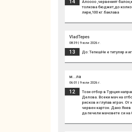
14
Алоооо ,червеният балон,ка
толкова бюджет,до колко 
лири,100 кг.баклава
VladTepes
08:39 | 9 юли 2026 г.
13
До: ТепешНе е титуляр и иг
м...ла
06:01 | 9 юли 2026 г.
12
Този отбор в Турция напр
Делова. Всеки мач на отбо
рисков и глупав играч. От
червен картон. Дано Янев
да печели мачовете си на 0