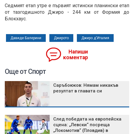
Седмият етап утре е първият истински планински етап
от тазгодишното Джиро - 244 км от Формия до
Блокхаус.
Давиде Балерини
Джирото
Джиро д'Италия
Напиши
коментар
Още от Спорт
Саръбоюков: Нямам никакъв
резултат в главата си
След победата на европейска
сцена: „Левски“ посреща
„Локомотив“ (Пловдив) в