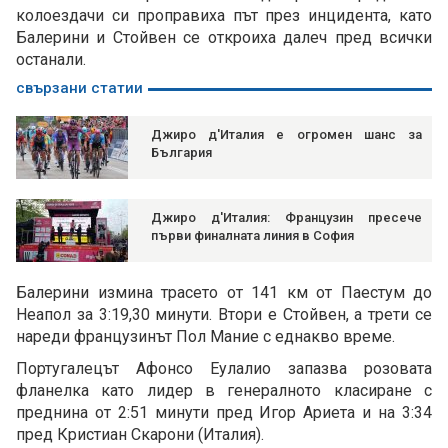
колоездачи си проправиха път през инцидента, като
Балерини и Стойвен се откроиха далеч пред всички
останали.
свързани статии
Джиро д'Италия е огромен шанс за
България
Джиро д'Италия: Французин пресече
първи финалната линия в София
Балерини измина трасето от 141 км от Паестум до
Неапол за 3:19,30 минути. Втори е Стойвен, а трети се
нареди французинът Пол Мание с еднакво време.
Португалецът Афонсо Еулалио запазва розовата
фланелка като лидер в генералното класиране с
преднина от 2:51 минути пред Игор Ариета и на 3:34
пред Кристиан Скарони (Италия).