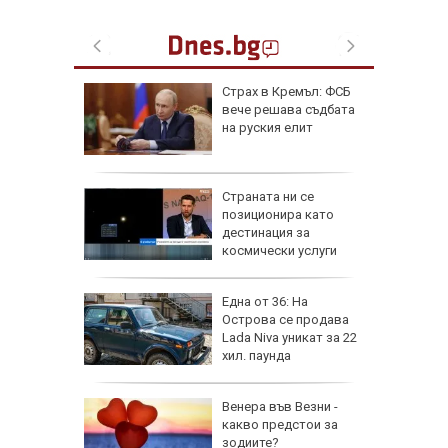
ник на 8
Страх в Кремъл: ФСБ
 носи
вече решава съдбата
Мирон и
на руския елит
 да
от за 3
Страната ни се
е на
позиционира като
вижение
дестинация за
 август
космически услуги
а най-
Една от 36: На
ник на
Острова се продава
Lada Niva уникат за 22
хил. паунда
на
Венера във Везни -
нал в
какво предстои за
зодиите?