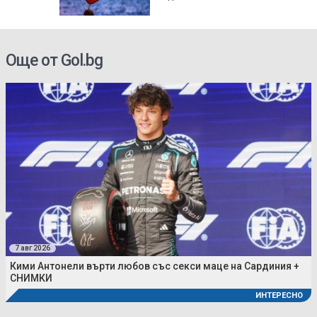
Още от Gol.bg
7 авг 2026
Кими Антонели върти любов със секси маце на Сардиния +
СНИМКИ
ИНТЕРЕСНО