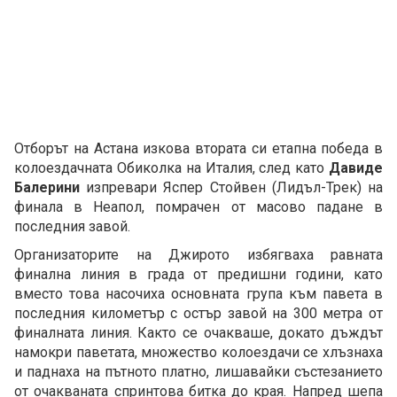
Отборът на Астана изкова втората си етапна победа в
колоездачната Обиколка на Италия, след като
Давиде
Балерини
изпревари Яспер Стойвен (Лидъл-Трек) на
финала в Неапол, помрачен от масово падане в
последния завой.
Организаторите на Джирото избягваха равната
финална линия в града от предишни години, като
вместо това насочиха основната група към павета в
последния километър с остър завой на 300 метра от
финалната линия. Както се очакваше, докато дъждът
намокри паветата, множество колоездачи се хлъзнаха
и паднаха на пътното платно, лишавайки състезанието
от очакваната спринтова битка до края. Напред шепа