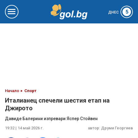
5
ДНЕС
Начало
Спорт
Италианец спечели шестия етап на
Джирото
Давиде Балерини изпревари Яспер Стойвен
19:32 | 14 май 2026 г.
автор:
Друми Георгиев