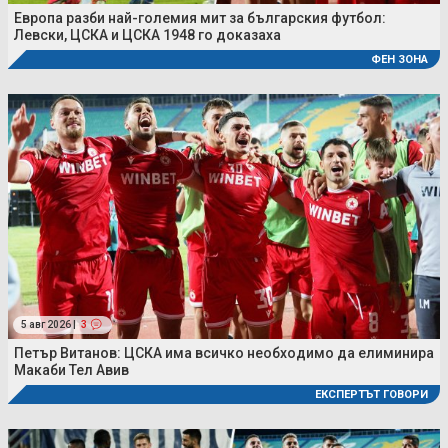
Европа разби най-големия мит за българския футбол:
Левски, ЦСКА и ЦСКА 1948 го доказаха
ФЕН ЗОНА
5 авг 2026 |
3
Петър Витанов: ЦСКА има всичко необходимо да елиминира
Макаби Тел Авив
ЕКСПЕРТЪТ ГОВОРИ