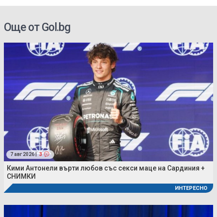
Още от Gol.bg
7 авг 2026 |
3
Кими Антонели върти любов със секси маце на Сардиния +
СНИМКИ
ИНТЕРЕСНО