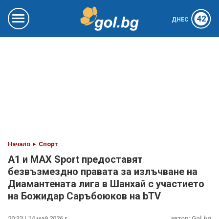
42
ДНЕС
Начало
Спорт
А1 и MAX Sport предоставят
безвъзмездно правата за излъчване на
Диамантената лига в Шанхай с участието
на Божидар Саръбоюков на bTV
20:33 | 14 май 2026 г.
автор:
Gol.bg