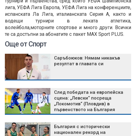
турнири и първенства, сред които УЕФА Шампионска
лига, УЕФА Лига Европа, УЕФА Лига на конференциите,
испанската Ла Лига, италианската Серия А, както и
водещи турнири в леката атлетика,
волейбола,моторните спортове и много други. Всички
те са достъпни за абонатите с пакет MAX Sport PLUS.
Още от Спорт
Саръбоюков: Нямам никакъв
резултат в главата си
След победата на европейска
сцена: „Левски“ посреща
„Локомотив“ (Пловдив) в
първенството на България
България с исторически
национален рекорд на