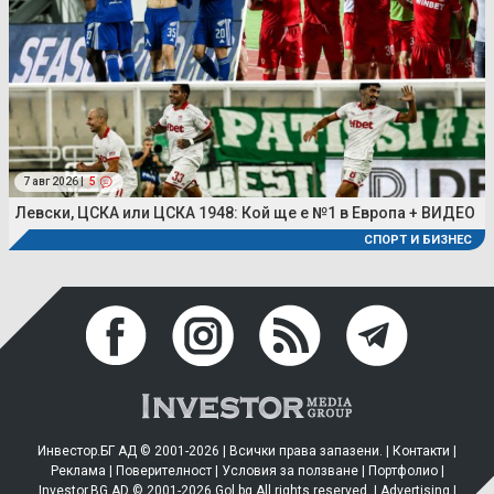
7 авг 2026 |
5
Левски, ЦСКА или ЦСКА 1948: Кой ще е №1 в Европа + ВИДЕО
СПОРТ И БИЗНЕС
Инвестор.БГ АД © 2001-2026 | Всички права запазени. |
Контакти
|
Реклама
|
Поверителност
|
Условия за ползване
|
Портфолио
|
Investor.BG AD © 2001-2026 Gol.bg All rights reserved. |
Advertising
|