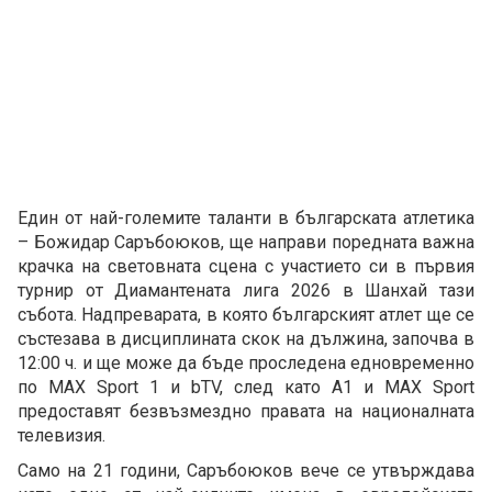
Един от най-големите таланти в българската атлетика
– Божидар Саръбоюков, ще направи поредната важна
крачка на световната сцена с участието си в първия
турнир от Диамантената лига 2026 в Шанхай тази
събота. Надпреварата, в която българският атлет ще се
състезава в дисциплината скок на дължина, започва в
12:00 ч. и ще може да бъде проследена едновременно
по MAX Sport 1 и bTV, след като А1 и MAX Sport
предоставят безвъзмездно правата на националната
телевизия.
Само на 21 години, Саръбоюков вече се утвърждава