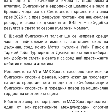
като едно от най-силните имена в европейската
атлетика. Българинът е европейски шампион в зала и
бронзов медалист от Световното първенство в зала
през 2026 г., а през февруари постави нов национален
рекорд в скока на дължина от 8.45 м – най-добър
резултат в света за сезона към онзи момент.
В Шанхай българският талант ще се изправи срещу
част от най-големите имена в световния скок на
дължина, сред които Матия Фурлани, Уейн Пинок и
Таджей Гейл. Турнирите от Диамантената лига събират
най-добрите атлети в света и са сред най-престижните
събития в леката атлетика.
Решението на А1 и MAX Sport е насочено към всички
български спортни фенове, които искат да проследят
на живо представянето на един от най-обещаващите
български спортисти и поредния повод за национална
гордост на световната сцена.
В богатото спортно портфолио на MAX Sport присъстват
едни от най-престижните международни спортни