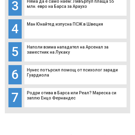
3
Няма да е само наем: Ливърпул плаща 55
млн. евро на Барса за Араухо
4
Ман Юнайтед изпусна ПСЖ в Швеция
5
Наполи взима нападател на Арсенал за
заместник на Лукаку
6
Нунес потърсил помощ от психолог заради
Гуардиола
7
Родри отива в Барса или Реал? Мареска си
заплю Енцо Фернандес