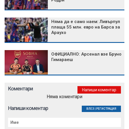
Родри
Няма да е само наем: Ливърпул
плаща 55 млн. евро на Барса за
Араухо
ОФИЦИАЛНО: Арсенал взе Бруно
Гимараеш
Коментари
Напиши коментар
Няма коментари
Напиши коментар
ВЛЕЗ
|
РЕГИСТРАЦИЯ