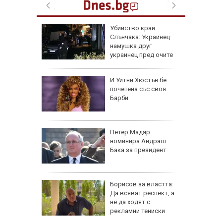
в
Убийство край
на:
Слънчака: Украинец
групи
намушка друг
ят
украинец пред очите
на трети
оза
И Уитни Хюстън бе
почетена със своя
Барби
е в
Петер Мадяр
нираха
номинира Андраш
за
Бака за президент
Борисов за властта:
асегнал
Да всяват респект, а
ра
не да ходят с
рекламни тениски
се полз