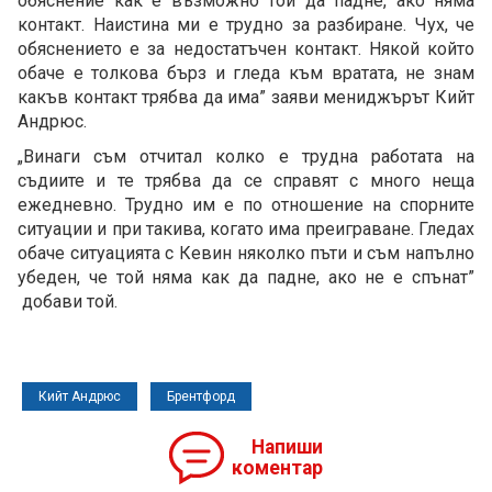
обяснение как е възможно той да падне, ако няма
контакт. Наистина ми е трудно за разбиране. Чух, че
обяснението е за недостатъчен контакт. Някой който
обаче е толкова бърз и гледа към вратата, не знам
какъв контакт трябва да има” заяви мениджърът Кийт
Андрюс.
„Винаги съм отчитал колко е трудна работата на
съдиите и те трябва да се справят с много неща
ежедневно. Трудно им е по отношение на спорните
ситуации и при такива, когато има преиграване. Гледах
обаче ситуацията с Кевин няколко пъти и съм напълно
убеден, че той няма как да падне, ако не е спънат”
добави той.
Кийт Андрюс
Брентфорд
Напиши
коментар