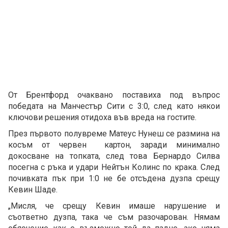
От Брентфорд очаквано поставиха под въпрос
победата на Манчестър Сити с 3:0, след като някои
ключови решения отидоха във вреда на гостите.
През първото полувреме Матеус Нунеш се размина на
косъм от червен картон, заради минимално
докосване на топката, след това Бернардо Силва
посегна с ръка и удари Нейтън Колинс по крака. След
почивката пък при 1:0 не бе отсъдена дузпа срещу
Кевин Шаде.
„Мисля, че срещу Кевин имаше нарушение и
съответно дузпа, така че съм разочарован. Нямам