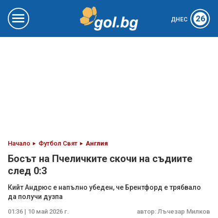
26
ДНЕС
Начало
Футбол Свят
Англия
Босът на Пчеличките скочи на съдиите
след 0:3
Кийт Андрюс е напълно убеден, че Брентфорд е трябвало
да получи дузпа
01:36 | 10 май 2026 г.
автор:
Лъчезар Милков