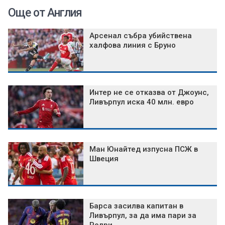
Още от Англия
Арсенал събра убийствена
халфова линия с Бруно
Интер не се отказва от Джоунс,
Ливърпул иска 40 млн. евро
Ман Юнайтед изпусна ПСЖ в
Швеция
Барса засилва капитан в
Ливърпул, за да има пари за