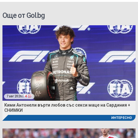
Още от Gol.bg
7 авг 2026 |
4
Кими Антонели върти любов със секси маце на Сардиния +
СНИМКИ
ИНТЕРЕСНО