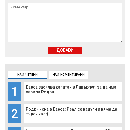
ДОБАВИ
НАЙ-ЧЕТЕНИ
НАЙ-КОМЕНТИРАНИ
1
Барса засилва капитан в Ливърпул, за да има
пари за Родри
2
Родри иска в Барса: Реал се нацупи и няма да
търси халф