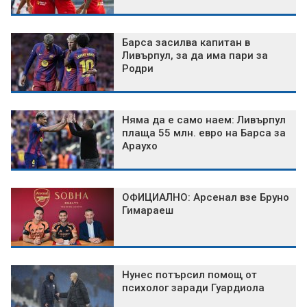
Барса засилва капитан в
Ливърпул, за да има пари за
Родри
Няма да е само наем: Ливърпул
плаща 55 млн. евро на Барса за
Араухо
ОФИЦИАЛНО: Арсенал взе Бруно
Гимараеш
Нунес потърсил помощ от
психолог заради Гуардиола