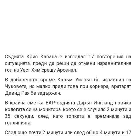
Съдията Крис Кавана е изгледал 17 повторения на
ситуацията, преди да реши да отмени изравнителния
гол на Уест Хям срещу Арсенал.
В добавеното време Калъм Уилсън бе изравнил за
Чуковете, но малко преди това при корнера, вратарят
Давид Рая бе задържан.
В крайна сметка ВАР-съдията Дарън Ингланд повика
колегата си на монитора, което се е случило 2 минути и
35 секунди, след като топката е преминала зад
голлинията.
След още почти 2 минути или след общо 4 минути и 17