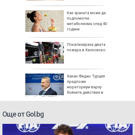
равим,
Как храната може да
ичната
подпомогне
жбина
метаболизма след 40
години
артофи
Локализираха двата
кашкавал
пожара в Хасковско
: Как да
Хакан Фидан: Турция
пасните
предложи
мораториум върху
бойните действия в
Украйна (ВИДЕО)
Още от Gol.bg