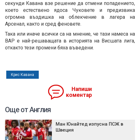
секунди Кавана взе решение да отмени попадението,
което естествено ядоса Чуковете и предизвика
огромна въздишка на облекчение в лагера на
Арсенал, както и сред феновете.
Така или иначе всички са на мнение, че тази намеса на
ВАР е най-решаващата в историята на Висшата лига,
откакто тези промени бяха въведени.
Крис Кавана
Напиши
коментар
Още от Англия
Ман Юнайтед изпусна ПСЖ в
Швеция