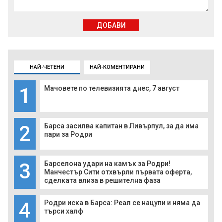
ДОБАВИ
НАЙ-ЧЕТЕНИ
НАЙ-КОМЕНТИРАНИ
1
Мачовете по телевизията днес, 7 август
2
Барса засилва капитан в Ливърпул, за да има
пари за Родри
3
Барселона удари на камък за Родри!
Манчестър Сити отхвърли първата оферта,
сделката влиза в решителна фаза
4
Родри иска в Барса: Реал се нацупи и няма да
търси халф