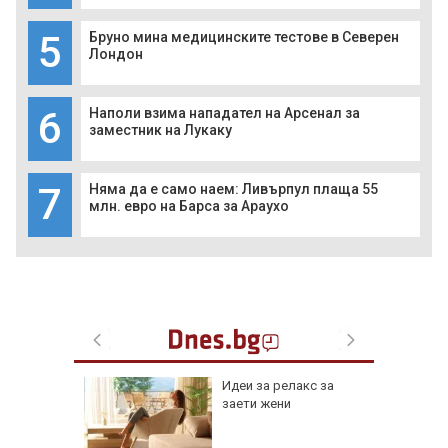
5
Бруно мина медицинските тестове в Северен
Лондон
6
Наполи взима нападател на Арсенал за
заместник на Лукаку
7
Няма да е само наем: Ливърпул плаща 55
млн. евро на Барса за Араухо
езопасно
Идеи за релакс за
рлеж
заети жени