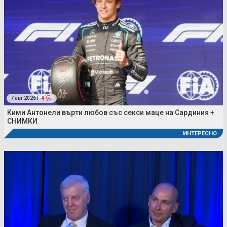
7 авг 2026 |
4
Кими Антонели върти любов със секси маце на Сардиния +
СНИМКИ
ИНТЕРЕСНО