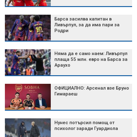
Барса засилва капитан в
Ливърпул, за да има пари за
Родри
Няма да е само наем: Ливърпул
плаща 55 млн. евро на Барса за
Араухо
ОФИЦИАЛНО: Арсенал взе Бруно
Гимараеш
Нунес потърсил помощ от
психолог заради Гуардиола