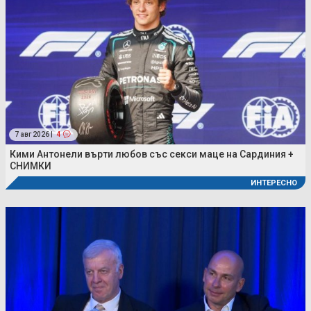
7 авг 2026 |
4
Кими Антонели върти любов със секси маце на Сардиния +
СНИМКИ
ИНТЕРЕСНО