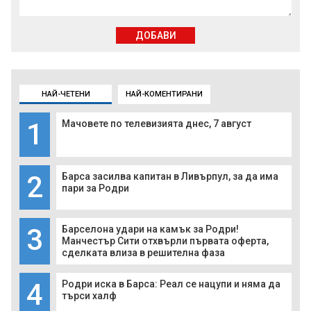
ДОБАВИ
НАЙ-ЧЕТЕНИ
НАЙ-КОМЕНТИРАНИ
1
Мачовете по телевизията днес, 7 август
2
Барса засилва капитан в Ливърпул, за да има
пари за Родри
3
Барселона удари на камък за Родри!
Манчестър Сити отхвърли първата оферта,
сделката влиза в решителна фаза
4
Родри иска в Барса: Реал се нацупи и няма да
търси халф