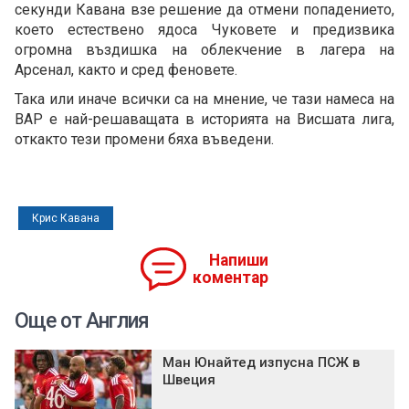
секунди Кавана взе решение да отмени попадението,
което естествено ядоса Чуковете и предизвика
огромна въздишка на облекчение в лагера на
Арсенал, както и сред феновете.
Така или иначе всички са на мнение, че тази намеса на
ВАР е най-решаващата в историята на Висшата лига,
откакто тези промени бяха въведени.
Крис Кавана
Напиши
коментар
Още от Англия
Ман Юнайтед изпусна ПСЖ в
Швеция