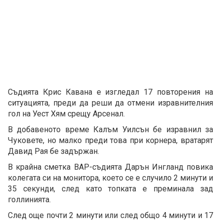
Съдията Крис Кавана е изгледал 17 повторения на
ситуацията, преди да реши да отмени изравнителния
гол на Уест Хям срещу Арсенал.
В добавеното време Калъм Уилсън бе изравнил за
Чуковете, но малко преди това при корнера, вратарят
Давид Рая бе задържан.
В крайна сметка ВАР-съдията Дарън Ингланд повика
колегата си на монитора, което се е случило 2 минути и
35 секунди, след като топката е преминала зад
голлинията.
След още почти 2 минути или след общо 4 минути и 17