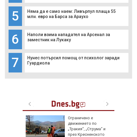
5
Няма да е само наем: Ливърпул плаща 55
млн. евро на Барса за Араухо
6
Наполи взима нападател на Арсенал за
заместник на Лукаку
7
Нунес потърсил помощ от психолог заради
Гуардиола
ата
Ограничено е
алипова
движението по
„Тракия“, „Струма“ и
през Кресненското