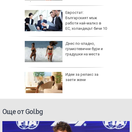
дефиле
ник на 9
Евростат:
ии и
Българският мъж
работи най-малко в
ЕС, холандецът бичи 10
години повече
езопасно
Днес по-хладно,
рлеж
гръмотевични бури и
градушки на места
равим,
Идеи за релакс за
ичната
заети жени
жбина
Още от Gol.bg