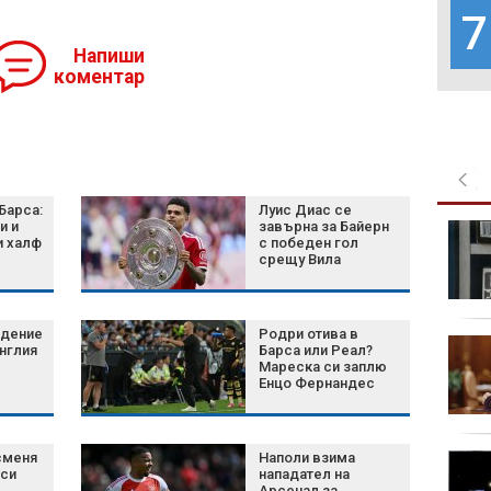
7
Напиши
коментар
Барса:
Луис Диас се
и и
завърна за Байерн
Нова руска атака по
и халф
с победен гол
Украйна: Жертви и
срещу Вила
ранени край Киев и
Славянск
адение
Родри отива в
38 градуса и риск за
нглия
Барса или Реал?
здравето: Оранжев
Мареска си заплю
Енцо Фернандес
код за опасни жеги в
21 области
сменя
Наполи взима
"Левски" продължи
лси
нападател на
победния си ход с 2:0
Арсенал за