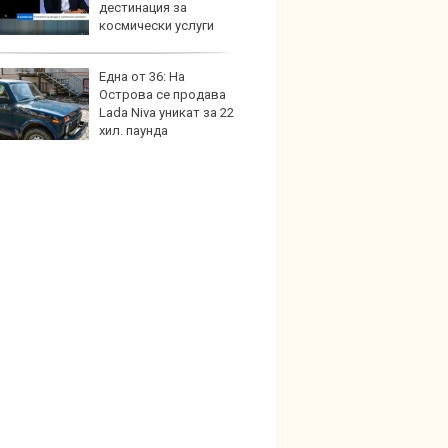
дестинация за
на дв
космически услуги
Една от 36: На
Карав
Острова се продава
най-г
Lada Niva уникат за 22
недос
хил. паунда
елект