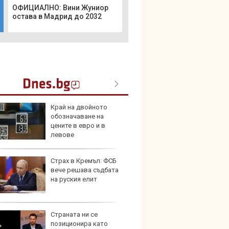
ОФИЦИАЛНО: Вини Жуниор
остава в Мадрид до 2032
Край на двойното
Toyota
обозначаване на
999 9
цените в евро и в
търси
левове
Страх в Кремъл: ФСБ
Защо 
вече решава съдбата
остав
на руския елит
жегат
Страната ни се
Автом
позиционира като
под з