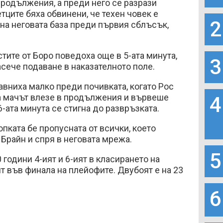
родължения, а преди него се разрази
тците бяха обвинени, че техен човек е
2
на неговата база преди първия сблъсък,
стите от Боро поведоха още в 5-ата минута,
3
асече подаване в наказателното поле.
вниха малко преди почивката, когато Рос
 а мачът влезе в продължения и вървеше
4
6-ата минута се стигна до развръзката.
опката бе пропусната от всички, което
 Брайн и спря в неговата мрежа.
5
0 години 4-ият и 6-ият в класирането на
 във финала на плейофите. Двубоят е на 23
6