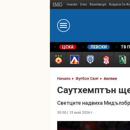
Investor
Dnes
Bloombergtv
Bulgaria On Ai
Megavselena.bg
ЦСКА
ЛЕВСКИ
ТВ 
Начало
Футбол Свят
Англия
Саутхемптън ще
Светците надвиха Мидълзбр
03:00 | 13 май 2026 г.