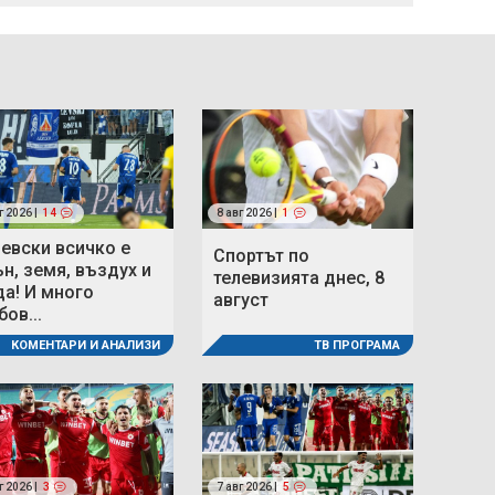
г 2026 |
14
8 авг 2026 |
1
Левски всичко е
Спортът по
ън, земя, въздух и
телевизията днес, 8
да! И много
август
ов...
ТВ ПРОГРАМА
КОМЕНТАРИ И АНАЛИЗИ
г 2026 |
3
7 авг 2026 |
5