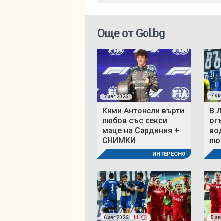
Още от Gol.bg
7 ав
7 авг 2026
Кими Антонели върти
В 
любов със секси
ог
маце на Сардиния +
во
СНИМКИ
люб
ИНТЕРЕСНО
6 авг 2026 |
11
5 ав