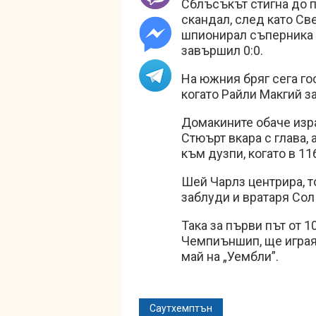
Сблъсъкът стигна до п
скандал, след като Све
шпионирал съперника 
завършил 0:0.
На южния бряг сега го
когато Райли Макгий з
Домакините обаче изра
Стюърт вкара с глава,
към дузпи, когато в 11
Шей Чарлз центрира, т
заблуди и вратаря Сол
Така за първи път от 1
Чемпиъншип, ще играят
май на „Уембли”.
Саутхемптън