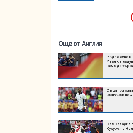
Още от Англия
Родри иска в 
Реал се нацуп
няма да търс
Съдят за нап
национал на А
Пеп Чавария 
Кукурея в Че