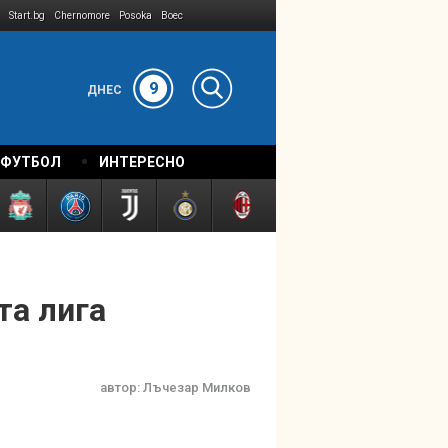
Start.bg
Chernomore
Posoka
Boec
9
ДНЕС
 ФУТБОЛ
ИНТЕРЕСНО
та лига
автор:
Лъчезар Милков