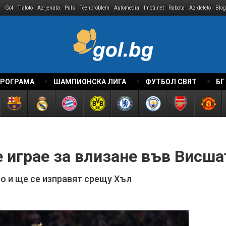
r
Gol
Tialoto
Az-jenata
Puls
Teenproblem
Automedia
Imoti.net
Rabota
Az-deteto
Blog
ПРОГРАМА
ШАМПИОНСКА ЛИГА
ФУТБОЛ СВЯТ
БГ
 играе за влизане във Висша
о и ще се изправят срещу Хъл