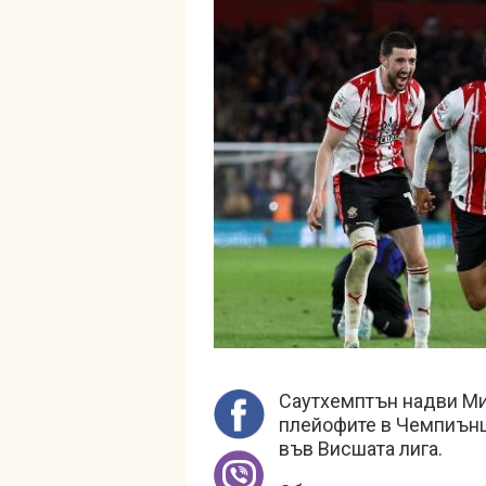
Саутхемптън надви Мид
плейофите в Чемпиънш
във Висшата лига.