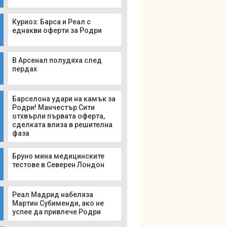
Куриоз: Барса и Реал с
еднакви оферти за Родри
В Арсенал полудяха след
пердах
Барселона удари на камък за
Родри! Манчестър Сити
отхвърли първата оферта,
сделката влиза в решителна
фаза
Бруно мина медицинските
тестове в Северен Лондон
Реал Мадрид набеляза
Мартин Субименди, ако не
успее да привлече Родри