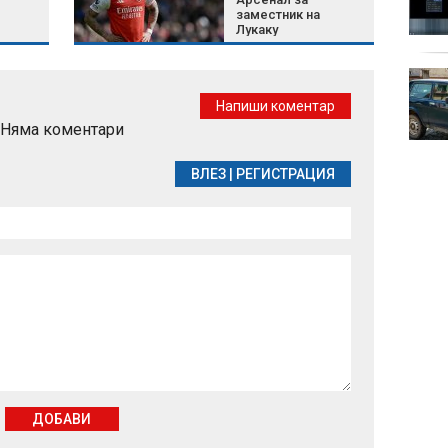
над "Локо" (Пд)
заместник на
Лукаку
Църковен празник на 8
август: Какво носи
Напиши коментар
денят на Св. Мирон и
Няма коментари
какво не бива да
правим
ВЛЕЗ
|
РЕГИСТРАЦИЯ
ДОБАВИ