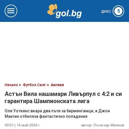
5
ДНЕС
Начало
Футбол Свят
Англия
Астън Вила нашамари Ливърпул с 4:2 и си
гарантира Шампионската лига
Оли Уоткинс вкара два пъти за бирмингамци, а Джон
Макгин отбеляза фантастично попадение
00:01 | 16 май 2026 г.
автор:
Лъчезар Милков