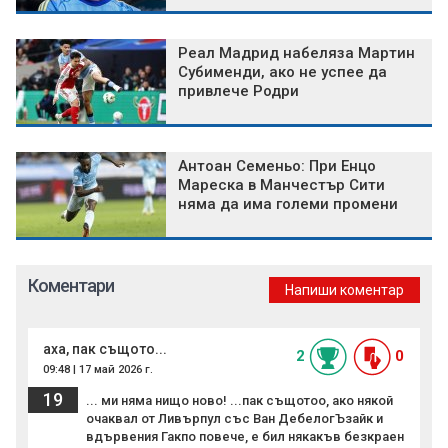
Реал Мадрид набеляза Мартин
Субименди, ако не успее да
привлече Родри
Антоан Семеньо: При Енцо
Мареска в Манчестър Сити
няма да има големи промени
Коментари
Напиши коментар
аха, пак същото...
2
0
09:48 | 17 май 2026 г.
19
... ми няма нищо ново! ...пак същотоо, ако някой
очаквал от Ливърпул със Ван ДебелогЪзайк и
вдървения Гакпо повече, е бил някакъв безкраен