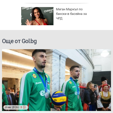
Меган Маркъл по
бански в басейна за
ЧРД
Още от Gol.bg
6 авг 2026 |
3