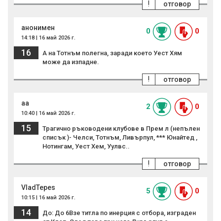
!
отговор
анонимен
0
0
14:18 | 16 май 2026 г.
16
А на Тотнъм полегна, заради което Уест Хям
може да изпадне.
!
отговор
aa
2
0
10:40 | 16 май 2026 г.
15
Трагично ръководени клубове в Прем л (непълен
списък )- Челси, Тотнъм, Ливърпул, *** Юнайтед ,
Нотингам, Уест Хем, Уулвс..
!
отговор
VladTepes
5
0
10:15 | 16 май 2026 г.
14
До: До 6Взе титла по инерция с отбора, изграден