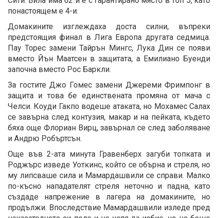
Сити. Вила има 62 и е с гарантирано място в топ 5, като
понастоящем е 4-и.
Домакините изглеждаха доста силни, въпреки
предстоящия финал в Лига Европа другата седмица.
Пау Торес замени Тайрън Мингс, Лука Дин се появи
вместо Йън Маатсен в защитата, а Емилиано Буенди
започна вместо Рос Баркли.
За гостите Джо Гомес замени Джереми Фримпонг в
защита и това бе единствената промяна от мача с
Челси. Коуди Гакпо водеше атаката, но Мохамес Салах
се завърна след контузия, макар и на пейката, където
бяха още Флориан Вирц, завърнал се след заболяване
и Андрю Робъртсън.
Още във 2-ата минута Гравенберх загуби топката и
Роджърс изведе Уоткинс, който се обърна и стреля, но
му липсваше сила и Мамардашвили се справи. Малко
по-късно нападателят стреля неточно и падна, като
създаде напрежение в лагера на домакините, но
продължи. Впоследствие Мамардашвили изледе пред