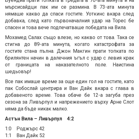
Буендиа прати топката в гредата в 70-ата минута и на
мърсисайдци пак им се размина. В 73-ата минута
нямаше какво да спаси гостите. Уоткинс вкара след
добавка, след като първоначалния удар на Торес бе
спасен и това вече подпечатваше победата на Вила.
Мохамед Салах също влезе, но какво от това. Така се
стигна до 89-ата минута, когато катастрофата за
гостите стана пълна. Джон Макгин прати топката по
брилянтен начин в далечния ъгъл с удар с левия крак
от границата на наказателното поле. Наистина
шедьовър!
Все пак имаше време за още един гол на гостите, като
пак Собослай центрира и Ван Дайк вкара с глава в
добавеното време. Това обаче бе 12-а загуба през
сезона за Ливърпул и напрежението върху Арне Слот
няма да бъде никак малко.
Астън Вила – Ливърпул 4:2
1:0 Роджърс 42
1:1 Ван Дайк 52