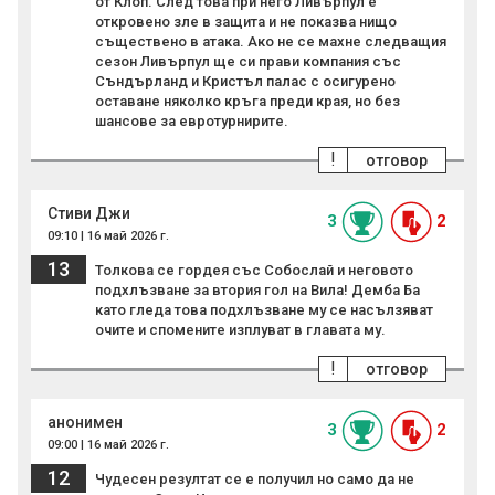
от Клоп. След това при него Ливърпул е
откровено зле в защита и не показва нищо
съществено в атака. Ако не се махне следващия
сезон Ливърпул ще си прави компания със
Съндърланд и Кристъл палас с осигурено
оставане няколко кръга преди края, но без
шансове за евротурнирите.
!
отговор
Стиви Джи
3
2
09:10 | 16 май 2026 г.
13
Толкова се гордея със Собослай и неговото
подхлъзване за втория гол на Вила! Демба Ба
като гледа това подхлъзване му се насълзяват
очите и спомените изплуват в главата му.
!
отговор
анонимен
3
2
09:00 | 16 май 2026 г.
12
Чудесен резултат се е получил но само да не