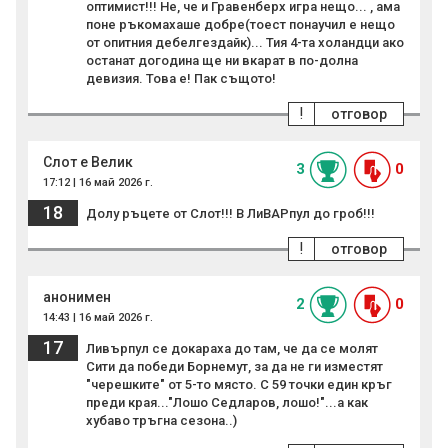
оптимист!!! Не, че и Гравенберх игра нещо... , ама
поне ръкомахаше добре(тоест понаучил е нещо
от опитния дебелгездайк)... Тия 4-та холандци ако
останат догодина ще ни вкарат в по-долна
девизия. Това е! Пак същото!
!
отговор
Слот е Велик
3
0
17:12 | 16 май 2026 г.
18
Долу ръцете от Слот!!! В ЛиВАРпул до гроб!!!
!
отговор
анонимен
2
0
14:43 | 16 май 2026 г.
17
Ливърпул се докараха до там, че да се молят
Сити да победи Борнемут, за да не ги изместят
"черешките" от 5-то място. С 59 точки един кръг
преди края..."Лошо Седларов, лошо!"...а как
хубаво тръгна сезона..)