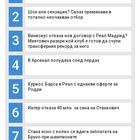
2
Шок или сензация? Салах преминава в
тотално неочакван отбор
3
Винисиус отказа нов договор с Реал Мадрид?
Миятович разкри кой клуб е готов да счупи
трансферния рекорд за него
4
В Арсенал полудяха след пердах
5
Куриоз: Барса и Реал с еднакви оферти за
Родри
6
Интер отказа 40 млн. за сина на Станкович
7
Стана ясно с колко се вдига заплатата на
Бруно при шампионите