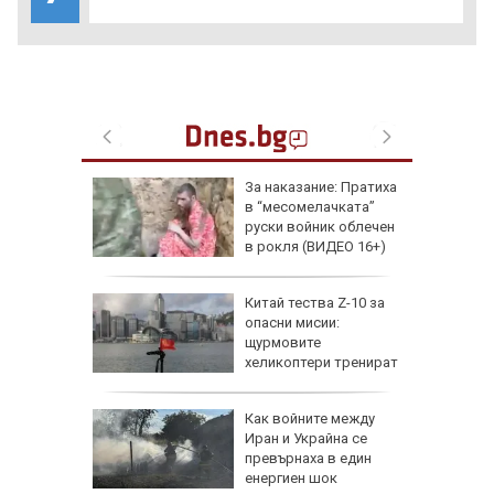
збра
За наказание: Пратиха
I
в “месомелачката”
руски войник облечен
в рокля (ВИДЕО 16+)
еги: Как
Китай тества Z-10 за
опасни мисии:
да
щурмовите
 хората?
хеликоптери тренират
полети под радара
Как войните между
Иран и Украйна се
превърнаха в един
енергиен шок