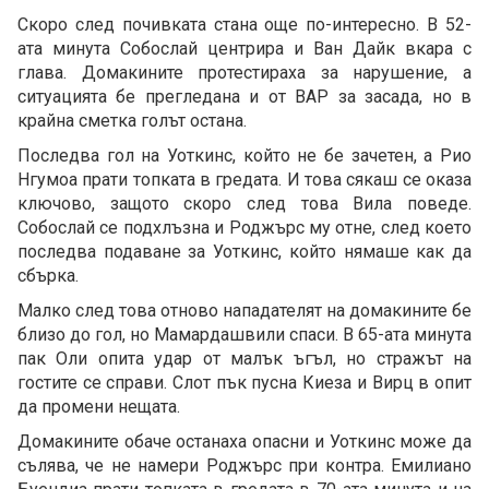
Скоро след почивката стана още по-интересно. В 52-
ата минута Собослай центрира и Ван Дайк вкара с
глава. Домакините протестираха за нарушение, а
ситуацията бе прегледана и от ВАР за засада, но в
крайна сметка голът остана.
Последва гол на Уоткинс, който не бе зачетен, а Рио
Нгумоа прати топката в гредата. И това сякаш се оказа
ключово, защото скоро след това Вила поведе.
Собослай се подхлъзна и Роджърс му отне, след което
последва подаване за Уоткинс, който нямаше как да
сбърка.
Малко след това отново нападателят на домакините бе
близо до гол, но Мамардашвили спаси. В 65-ата минута
пак Оли опита удар от малък ъгъл, но стражът на
гостите се справи. Слот пък пусна Киеза и Вирц в опит
да промени нещата.
Домакините обаче останаха опасни и Уоткинс може да
сълява, че не намери Роджърс при контра. Емилиано