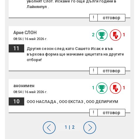
уволнят Слот. Искаме го още дълги години в
Лайнянпул .
!
отговор
Арне СЛОН
2
1
08:56 | 16 май 2026 г.
11
Другия сезон след като Сашето Исак е във
върхова форма ще мачкаме цицетата на другите
отбори!
!
отговор
анонимен
1
1
08:54 | 16 май 2026 г.
10
ООО НАСЛАДА , ООО ЕКСТАЗ , ООО ДЕЛИРИУМ
!
отговор