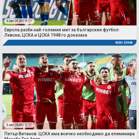
6 авг 2026 |
9
Европа разби най-големия мит за българския футбол:
Левски, ЦСКА и ЦСКА 1948 го доказаха
ФЕН ЗОНА
5 авг 2026 |
3
Петър Витанов: ЦСКА има всичко необходимо да елиминира
Макаби Тел Авив