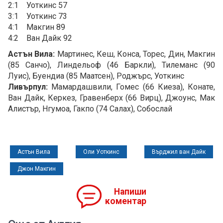
2:1 Уоткинс 57
3:1 Уоткинс 73
4:1 Макгин 89
4:2 Ван Дайк 92
Астън Вила:
Мартинес, Кеш, Конса, Торес, Дин, Макгин
(85 Санчо), Линдельоф (46 Баркли), Тилеманс (90
Луис), Буендиа (85 Маатсен), Роджърс, Уоткинс
Ливърпул:
Мамардашвили, Гомес (66 Киеза), Конате,
Ван Дайк, Керкез, Гравенберх (66 Вирц), Джоунс, Мак
Алистър, Нгумоа, Гакпо (74 Салах), Собослай
Астън Вила
Оли Уоткинс
Върджил ван Дайк
Джон Макгин
Напиши
коментар