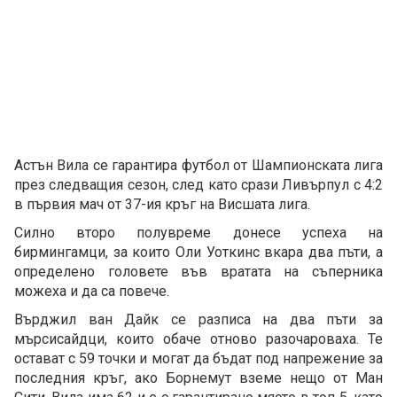
Астън Вила се гарантира футбол от Шампионската лига
през следващия сезон, след като срази Ливърпул с 4:2
в първия мач от 37-ия кръг на Висшата лига.
Силно второ полувреме донесе успеха на
бирмингамци, за които Оли Уоткинс вкара два пъти, а
определено головете във вратата на съперника
можеха и да са повече.
Върджил ван Дайк се разписа на два пъти за
мърсисайдци, които обаче отново разочароваха. Те
остават с 59 точки и могат да бъдат под напрежение за
последния кръг, ако Борнемут вземе нещо от Ман