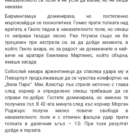
наказателното си поле и не успя да избие, но не беше
наказан.
Бирмингамци доминираха, но постепенно
мърсисайдци се поокопитиха. Гомес прати топката над
вратата, а Гакпо падна в наказателното поле, но сякаш
го направи твърде лесно. Рио Нгумоа също не бе
прецизен при изстрела си, за да дойде момента, в
който Гакпо вкара, но за радост на домакините и най-
вече на вратаря Емилиано Мартинес, който сбърка,
имаше засада.
Собослай накара аржентинеца да спасява удара му и
Ливърпул продължаваше да се чувства комфортно на
„Вила Парк”. Мак Алистър пък стреля неточно с глава
след корнер и определено сякаш трябваше да се
справи по-добре. Гостите доминираха, но именно те
получиха гол. В 42-ата минута след къс корнер Морган
Роджърс получи малко повече свобода в
наказателното поле и с отличен фалцов удар прати
топката в далечния ъгъл – 1:0. При този резултат
дойде и паузата.