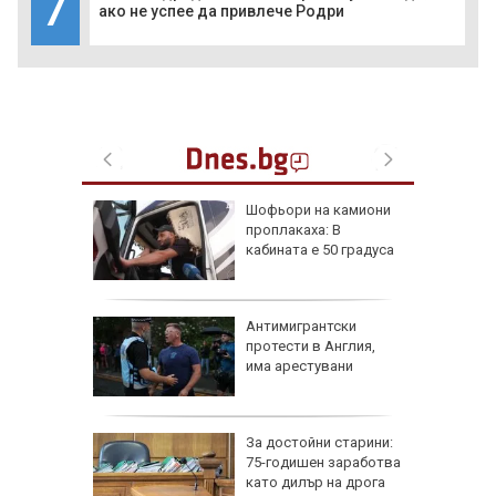
7
ако не успее да привлече Родри
платна
Шофьори на камиони
да
проплакаха: В
 в
кабината е 50 градуса
КИ)
Антимигрантски
 са
протести в Англия,
решение
има арестувани
началото
йпътно
За достойни старини:
 да е
75-годишен заработва
 пожара
като дилър на дрога