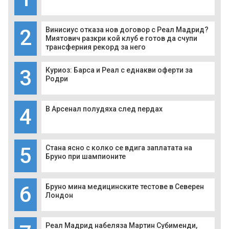
2
Винисиус отказа нов договор с Реал Мадрид?
Миятович разкри кой клуб е готов да счупи
трансферния рекорд за него
3
Куриоз: Барса и Реал с еднакви оферти за
Родри
4
В Арсенал полудяха след пердах
5
Стана ясно с колко се вдига заплатата на
Бруно при шампионите
6
Бруно мина медицинските тестове в Северен
Лондон
Реал Мадрид набеляза Мартин Субименди,