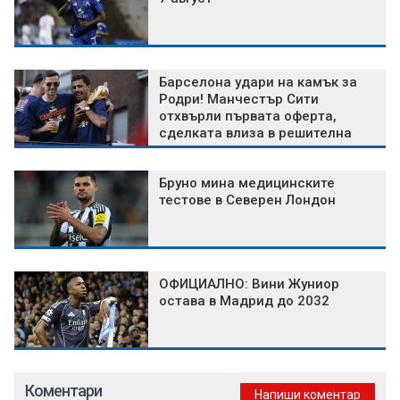
Барселона удари на камък за
Родри! Манчестър Сити
отхвърли първата оферта,
сделката влиза в решителна
фаза
Бруно мина медицинските
тестове в Северен Лондон
ОФИЦИАЛНО: Вини Жуниор
остава в Мадрид до 2032
Коментари
Напиши коментар