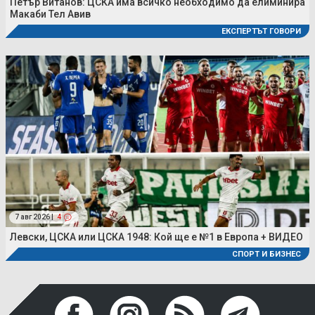
Петър Витанов: ЦСКА има всичко необходимо да елиминира
Макаби Тел Авив
ЕКСПЕРТЪТ ГОВОРИ
7 авг 2026 |
4
Левски, ЦСКА или ЦСКА 1948: Кой ще е №1 в Европа + ВИДЕО
СПОРТ И БИЗНЕС