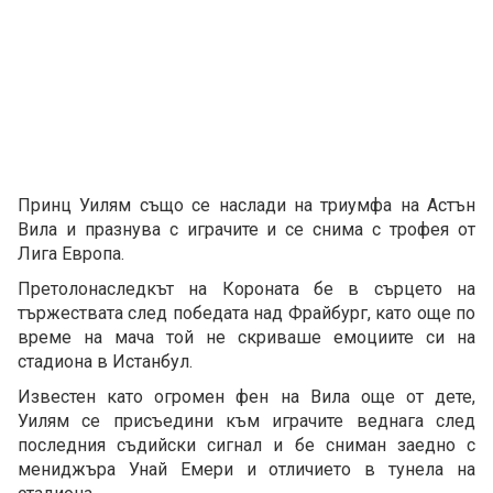
Принц Уилям също се наслади на триумфа на Астън
Вила и празнува с играчите и се снима с трофея от
Лига Европа.
Претолонаследкът на Короната бе в сърцето на
тържествата след победата над Фрайбург, като още по
време на мача той не скриваше емоциите си на
стадиона в Истанбул.
Известен като огромен фен на Вила още от дете,
Уилям се присъедини към играчите веднага след
последния съдийски сигнал и бе сниман заедно с
мениджъра Унай Емери и отличието в тунела на