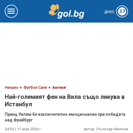
37
ДНЕС
Начало
Футбол Свят
Англия
Най-големият фен на Вила също ликува в
Истанбул
Принц Уилям бе изключително емоционален при победата
над Фрайбург
04:56 | 21 май 2026 г.
автор:
Лъчезар Милков