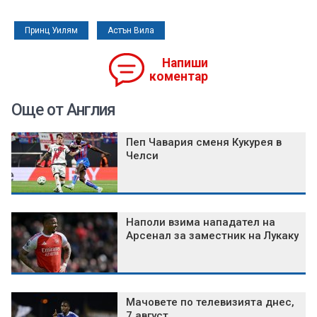
Принц Уилям
Астън Вила
Напиши
коментар
Още от Англия
Пеп Чавария сменя Кукурея в
Челси
Наполи взима нападател на
Арсенал за заместник на Лукаку
Мачовете по телевизията днес,
7 август