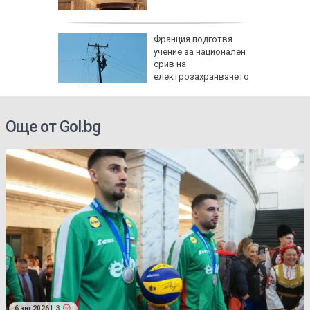
"
 мрежа
Франция подготвя
учение за национален
та не е
срив на
електрозахранването
през 2027 г.
Още от Gol.bg
6 авг 2026 |
3