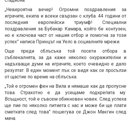
стадиона.
„Невероятна вечер! Огромни поздравления за
играчите, екипа и всеки свързан с клуба. 44 години от
последния европейски триумф! Специални
поздравления за Бубакар Камара, който бе контузен,
но е ключова част от нашия отбор и помогна за този
успех” написа Принцът на Уелс в социалните мрежи.
Още преди сблъсъка той посети отбора в
съблекалнята, за да каже няколко окуражителни и
надъхващи думи на играчите, което очевидно е дало
резултат. В един момент пък се видя как се просълзи
от щастие по време на сблъсъка.
„Той е огромен фен на Вила и нямаше как да пропусне
това. Страхотно е да усещаме подкрепата му.
Всъщност, той е съвсем обикновен човек. След успеха
ще пие по няколко питиета с нас и може би ще плати
сметката след това” пошегува се Джон Макгин след
мача.