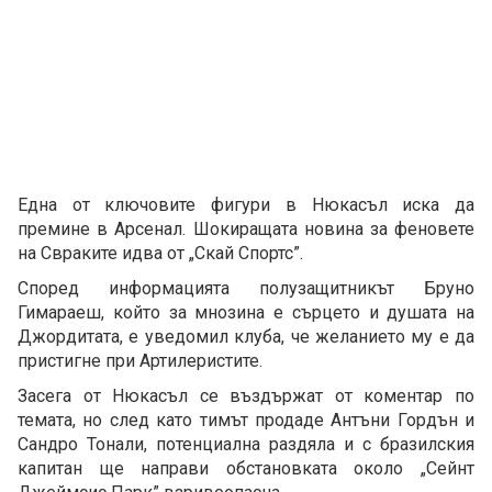
Една от ключовите фигури в Нюкасъл иска да
премине в Арсенал. Шокиращата новина за феновете
на Свраките идва от „Скай Спортс”.
Според информацията полузащитникът Бруно
Гимараеш, който за мнозина е сърцето и душата на
Джордитата, е уведомил клуба, че желанието му е да
пристигне при Артилеристите.
Засега от Нюкасъл се въздържат от коментар по
темата, но след като тимът продаде Антъни Гордън и
Сандро Тонали, потенциална раздяла и с бразилския
капитан ще направи обстановката около „Сейнт