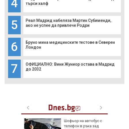
4
търси халф
5
Реал Мадрид набеляза Мартин Субименди,
ако не успее да привлече Родри
6
Бруно мина медицинските тестове в Северен
Лондон
7
ОФИЦИАЛНО: Вини Жуниор остава в Мадрид
до 2032
ария
Шофьор на автобус с
т за
телефон в ръка зад