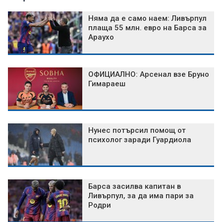
Няма да е само наем: Ливърпул
плаща 55 млн. евро на Барса за
Араухо
ОФИЦИАЛНО: Арсенал взе Бруно
Гимараеш
Нунес потърсил помощ от
психолог заради Гуардиола
Барса засилва капитан в
Ливърпул, за да има пари за
Родри