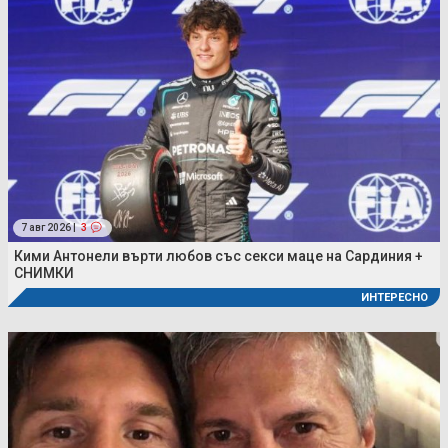
7 авг 2026 |
3
Кими Антонели върти любов със секси маце на Сардиния +
СНИМКИ
ИНТЕРЕСНО