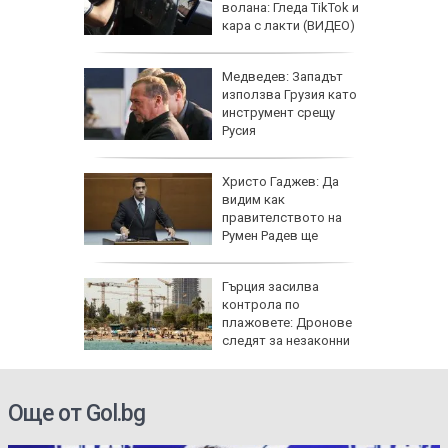
онове
волана: Гледа TikTok и
кара с лакти (ВИДЕО)
ара
Медведев: Западът
 пожара
използва Грузия като
рад,
инструмент срещу
дян
Русия
и
Христо Гаджев: Да
зрелищно
видим как
правителството на
Румен Радев ще
защити националния ни интерес
се 23 000
Гърция засилва
т УЕФА
контрола по
плажовете: Дронове
следят за незаконни
чадъри и ограничен достъп
Още от Gol.bg