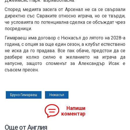
Джеймсис Парк” взривоопасна.
Според медията засега от Арсенал не са се свързали
директно със Свраките относно играча, но се твърди,
че условията по потенциална сделка се обсъждат чрез
посредници.
Гимараеш има договор с Нюкасъл до лятото на 2028-а
година, с опция за още един сезон, а клубът естествено
не иска да го прадава. Все пак обаче, предстои да се
разбере колко силно е желанието на играча да
напусне, защото споменът за Александър Исак е
съвсем пресен.
Бруно Гимараеш
Нюкасъл
Напиши
коментар
Още от Англия