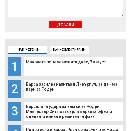
ДОБАВИ
НАЙ-ЧЕТЕНИ
НАЙ-КОМЕНТИРАНИ
1
Мачовете по телевизията днес, 7 август
2
Барса засилва капитан в Ливърпул, за да има
пари за Родри
3
Барселона удари на камък за Родри!
Манчестър Сити отхвърли първата оферта,
сделката влиза в решителна фаза
Родри иска в Барса: Реал се нацупи и няма да