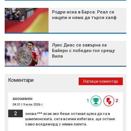
Родри иска в Барса: Реал се
нацупи и няма да търси халф
Луис Диас се завърна за
Байерн с победен гол срещу
Вила
Коментари
Напиши коментар
анонимен
1
2
04:51 | 9 юли 2026 г.
2
онова *** исак ако беше останал щяха да са в
шампионската. сега всички избегаха. ще остане
само волдеморд с някви лапета.