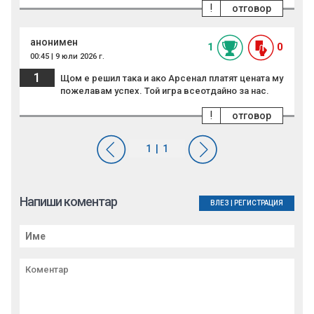
!
отговор
анонимен
1
0
00:45 | 9 юли 2026 г.
1
Щом е решил така и ако Арсенал платят цената му
пожелавам успех. Той игра всеотдайно за нас.
!
отговор
Напиши коментар
ВЛЕЗ
|
РЕГИСТРАЦИЯ