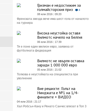
Гризман е недостижим за
голмайсторския приз
4
08 юли 2016
|
09:20
Френската звезда вече има шест гола от началото
на турнира
Висока неустойка оставя
Вилмотс начело на Белгия
06 юли 2016
|
17:39
Тя е поне един милион евро, заявиха от
футболната федерация
Вилмотс не хвърля оставка
заради 1 000 000 евро
05 юли 2016
|
21:02
Толкова е неустойката на специалиста при
уволнение
Вие решихте: Голът на
Нинджата е №1 на 1/4-
финалите + ВИДЕО
04 юли 2016
|
21:17
Хал Робсън-Кану и Ренато Санчес влизат в Топ 3