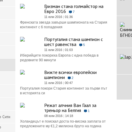
ай
Гризман стана голмайстор на
Евро 2016
7
11 юли 2016
|
01:36
Френската звезда завърши шампионата на Стария
континент с 6 попадения
Португалия стана шампион с
шест равенства
5
11 юли 2016
|
01:03
Иберийците покориха Европа с една победа в
редовните 90 минути
Вижте всички европейски
шампиони
2
11 юли 2016
|
00:47
Португалия покори Стария континент за първи път
в историята си
Режат алчния Ван Гаал за
треньор на Белгия
1
р Сити
08 юли 2016
|
14:18
Холандецът е поискал доста по-висока заплата от
предложените му €1,2 милиона бруто на година
р