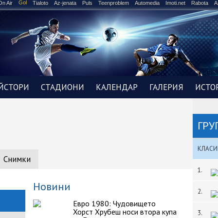
Gol
On Air
Tialoto
Az-jenata
Puls
Teenproblem
Automedia
Imoti.net
Rabota
A
ЙСТОРИ
СТАДИОНИ
КАЛЕНДАР
ГАЛЕРИЯ
ИСТО
ГРУ
КЛАСИ
Снимки
1.
Новини
2.
Евро 1980: Чудовището
Хорст Хрубеш носи втора купа
3.