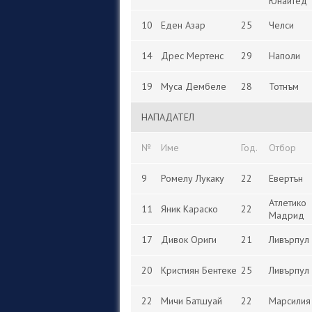
Юнайтед
10
Еден Азар
25
Челси
14
Дрес Мертенс
29
Наполи
19
Муса Дембеле
28
Тотнъм
НАПАДАТЕЛ
№
Име
Год.
Отбор
9
Ромелу Лукаку
22
Евертън
Атлетико
11
Яник Караско
22
Мадрид
17
Дивок Ориги
21
Ливърпул
20
Кристиян Бентеке
25
Ливърпул
22
Мичи Батшуай
22
Марсилия