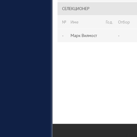
СЕЛЕКЦИОНЕР
№
Име
Год.
Отбор
-
Марк Вилмост
-