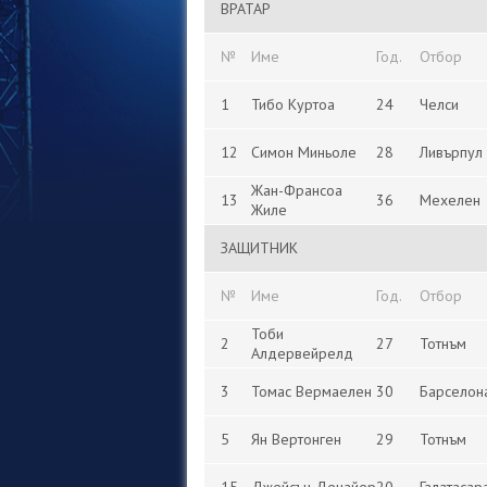
ВРАТАР
№
Име
Год.
Отбор
1
Тибо Куртоа
24
Челси
12
Симон Миньоле
28
Ливърпул
Жан-Франсоа
13
36
Мехелен
Жиле
ЗАЩИТНИК
№
Име
Год.
Отбор
Тоби
2
27
Тотнъм
Алдервейрелд
3
Томас Вермаелен
30
Барселон
5
Ян Вертонген
29
Тотнъм