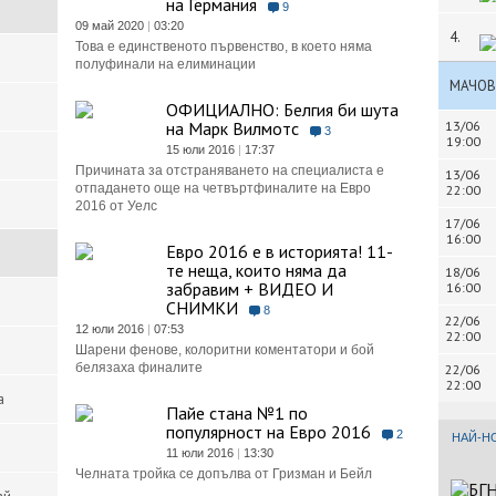
на Германия
9
09 май 2020
|
03:20
4.
Това е единственото първенство, в което няма
полуфинали на елиминации
МАЧОВ
ОФИЦИАЛНО: Белгия би шута
на Марк Вилмотс
13/06
3
19:00
15 юли 2016
|
17:37
Причината за отстраняването на специалиста е
13/06
отпадането още на четвъртфиналите на Евро
22:00
2016 от Уелс
17/06
16:00
Евро 2016 е в историята! 11-
те неща, които няма да
18/06
забравим + ВИДЕО И
16:00
СНИМКИ
8
22/06
12 юли 2016
|
07:53
22:00
Шарени фенове, колоритни коментатори и бой
белязаха финалите
22/06
22:00
а
Пайе стана №1 по
популярност на Евро 2016
2
НАЙ-Н
11 юли 2016
|
13:30
Челната тройка се допълва от Гризман и Бейл