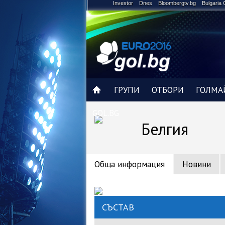
Investor
Dnes
Bloombergtv.bg
Bulgaria 
ГРУПИ
ОТБОРИ
ГОЛМА
GOL.BG
Белгия
Обща информация
Новини
СЪСТАВ