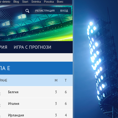
z-deteto
Blog
Start
Snimka
Posoka
Boec
РЕГИСТРАЦИЯ
ВХОД
РИЯ
ИГРА С ПРОГНОЗИ
ПА E
РАНЕ
М
Т
Белгия
3
6
Италия
3
6
Ирландия
3
4