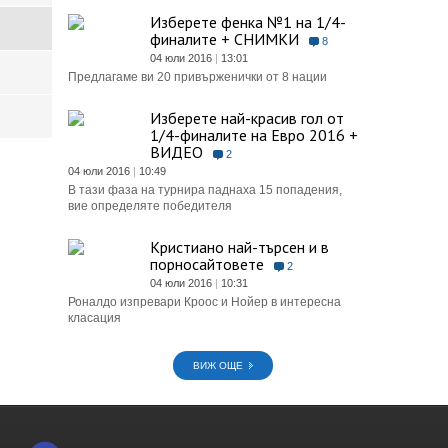
Изберете фенка №1 на 1/4-
финалите + СНИМКИ
8
04 юли 2016
|
13:01
Предлагаме ви 20 привърженички от 8 нации
Изберете най-красив гол от
1/4-финалите на Евро 2016 +
ВИДЕО
2
04 юли 2016
|
10:49
В тази фаза на турнира паднаха 15 попадения,
вие определяте победителя
Кристиано най-търсен и в
порносайтовете
2
04 юли 2016
|
10:31
Роналдо изпревари Кроос и Нойер в интересна
класация
ВИЖ ОЩЕ