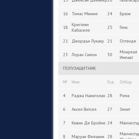
15
Джейсън Денайер
20
Галатасар
16
Томас Мюние
24
Брюж
Кристиян
18
25
Генк
Кабаселе
21
Джордън Лукаку
21
Остенде
Монреал
23
Лоран Симон
30
Импакт
ПОЛУЗАЩИТНИК
№
Име
Год.
Отбор
4
Раджа Наинголан
28
Рома
6
Аксел Витсел
27
Зенит
7
Кевин Де Бройне
24
Манчестъ
Манчестъ
8
Маруан Фелаини
28