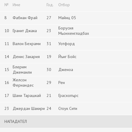
№
Име
Год.
Отбор
8
Фабиан Фрай
27
Майнц 05
Борусия
10
Гранит Джака
23
Мьонхенгладбах
11
Валон Бехрами
31
Уотфорд
14
Денис Закария
19
Йънг Бойс
Блерим
15
30
Дженоа
Джемаили
Желсон
16
29
Рен
Фернандес
17
Шани Тарашкай
21
Грасхопърс
23
Джердан Шакири
24
Стоук Сити
НАПАДАТЕЛ