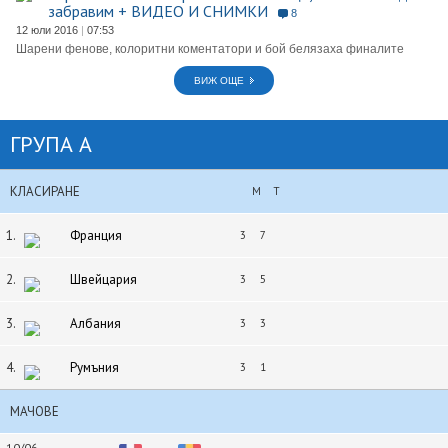
забравим + ВИДЕО И СНИМКИ
8
12 юли 2016
|
07:53
Шарени фенове, колоритни коментатори и бой белязаха финалите
ВИЖ ОЩЕ
ГРУПА A
КЛАСИРАНЕ
М
Т
1.
Франция
3
7
2.
Швейцария
3
5
3.
Албания
3
3
4.
Румъния
3
1
МАЧОВЕ
10/06