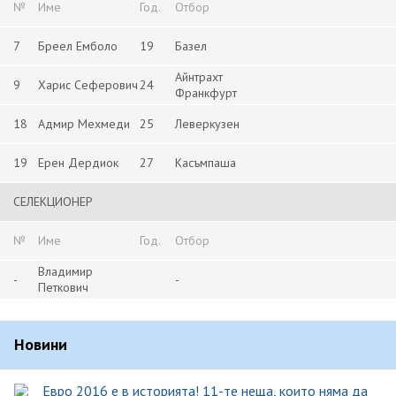
№
Име
Год.
Отбор
7
Бреел Емболо
19
Базел
Айнтрахт
9
Харис Сеферович
24
Франкфурт
18
Адмир Мехмеди
25
Леверкузен
19
Ерен Дердиок
27
Касъмпаша
СЕЛЕКЦИОНЕР
№
Име
Год.
Отбор
Владимир
-
-
Петкович
Новини
Евро 2016 е в историята! 11-те неща, които няма да