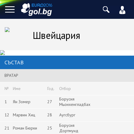
Швейцария
СЪСТАВ
ВРАТАР
№
Име
Год.
Отбор
Борусия
1
Ян Зомер
27
Мьонхенгладбах
12
Марвин Хиц
28
Аугсбург
Борусия
21
Роман Бюрки
25
Дортмунд