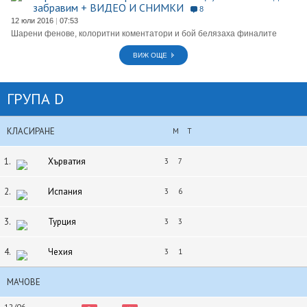
забравим + ВИДЕО И СНИМКИ
8
12 юли 2016
|
07:53
Шарени фенове, колоритни коментатори и бой белязаха финалите
ВИЖ ОЩЕ
ГРУПА D
КЛАСИРАНЕ
М
Т
1.
Хърватия
3
7
2.
Испания
3
6
3.
Турция
3
3
4.
Чехия
3
1
МАЧОВЕ
12/06