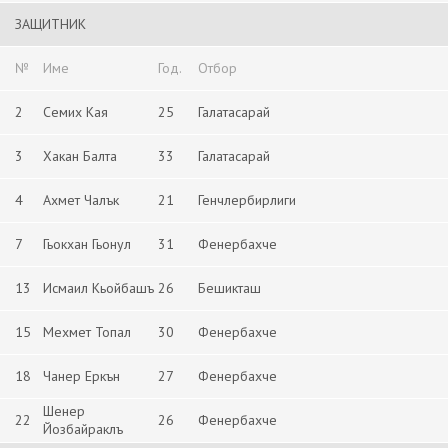
ЗАЩИТНИК
№
Име
Год.
Отбор
2
Семих Кая
25
Галатасарай
3
Хакан Балта
33
Галатасарай
4
Ахмет Чалък
21
Генчлербирлиги
7
Гьокхан Гьонул
31
Фенербахче
13
Исмаил Кьойбашъ
26
Бешикташ
15
Мехмет Топал
30
Фенербахче
18
Чанер Еркън
27
Фенербахче
Шенер
22
26
Фенербахче
Йозбайраклъ