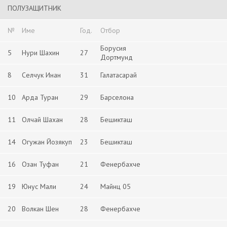
ПОЛУЗАЩИТНИК
№
Име
Год.
Отбор
Борусия
5
Нури Шахин
27
Дортмунд
8
Селчук Инан
31
Галатасарай
10
Арда Туран
29
Барселона
11
Олчай Шахан
28
Бешикташ
14
Огужан Йозякуп
23
Бешикташ
16
Озан Туфан
21
Фенербахче
19
Юнус Мали
24
Майнц 05
20
Волкан Шен
28
Фенербахче