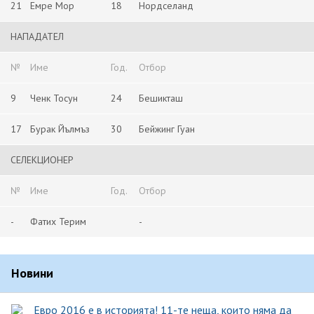
21
Емре Мор
18
Нордселанд
НАПАДАТЕЛ
№
Име
Год.
Отбор
9
Ченк Тосун
24
Бешикташ
17
Бурак Йълмъз
30
Бейжинг Гуан
СЕЛЕКЦИОНЕР
№
Име
Год.
Отбор
-
Фатих Терим
-
Новини
Евро 2016 е в историята! 11-те неща, които няма да