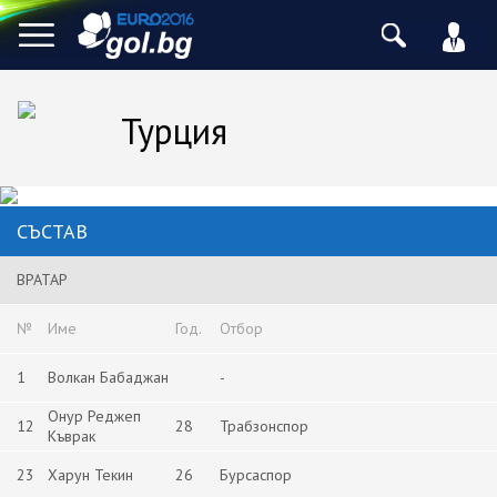
Турция
СЪСТАВ
ВРАТАР
№
Име
Год.
Отбор
1
Волкан Бабаджан
-
Онур Реджеп
12
28
Трабзонспор
Къврак
23
Харун Текин
26
Бурсаспор