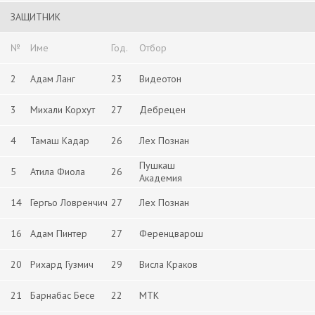
ЗАЩИТНИК
№
Име
Год.
Отбор
2
Адам Ланг
23
Видеотон
3
Михали Корхут
27
Дебрецен
4
Тамаш Кадар
26
Лех Познан
Пушкаш
5
Атила Фиола
26
Академия
14
Гергьо Ловренчич
27
Лех Познан
16
Адам Пинтер
27
Ференцварош
20
Рихард Гузмич
29
Висла Краков
21
Барнабас Бесе
22
МТК