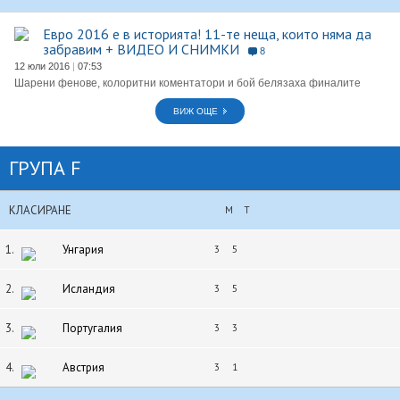
Евро 2016 е в историята! 11-те неща, които няма да
забравим + ВИДЕО И СНИМКИ
8
12 юли 2016
|
07:53
Шарени фенове, колоритни коментатори и бой белязаха финалите
ВИЖ ОЩЕ
ГРУПА F
КЛАСИРАНЕ
М
Т
1.
Унгария
3
5
2.
Исландия
3
5
3.
Португалия
3
3
4.
Австрия
3
1