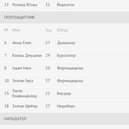
23
Роланд Юхаш
32
Видеотон
ПОЛУЗАЩИТНИК
№
Име
Год.
Отбор
6
Акош Елек
27
Дьошгьор
7
Балаш Джуджак
29
Бурсаспор
8
Адам Наги
20
Ференцварош
10
Золтан Гера
37
Ференцварош
Ласло
15
22
Вердер
Клайнхайслер
18
Золтан Щибер
27
Нюрнберг
НАПАДАТЕЛ