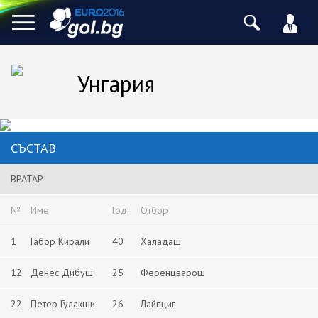
Унгария
СЪСТАВ
ВРАТАР
№
Име
Год.
Отбор
1
Габор Кирали
40
Халадаш
12
Денес Дибуш
25
Ференцварош
22
Петер Гулакши
26
Лайпциг