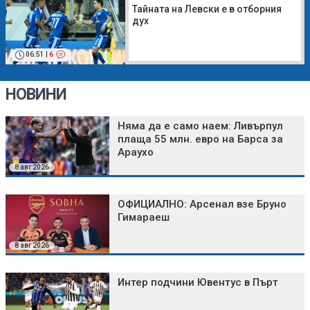
Тайната на Левски е в отборния
дух
06:51
|
6
НОВИНИ
Няма да е само наем: Ливърпул
плаща 55 млн. евро на Барса за
Араухо
8 авг 2026
ОФИЦИАЛНО: Арсенал взе Бруно
Гимараеш
8 авг 2026
Интер подчини Ювентус в Пърт