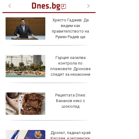
Христо Гаджев: Да
видим как
правителството на
Румен Радев ще
защити националния ни интерес
Гърция засилва
контрола по
плажовете: Дронове
следят за незаконни
чадъри и ограничен достъп
Рецептата Dnes:
Бананов кекс с
шоколад
Дронът, паднал край
Кардам, е украински: