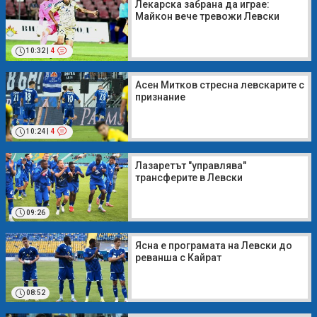
Лекарска забрана да играе:
Майкон вече тревожи Левски
10:32
|
4
Асен Митков стресна левскарите с
признание
10:24
|
4
Лазаретът "управлява"
трансферите в Левски
09:26
Ясна е програмата на Левски до
реванша с Кайрат
08:52