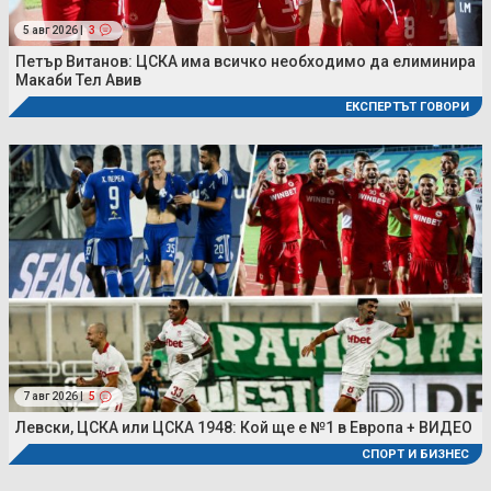
5 авг 2026 |
3
Петър Витанов: ЦСКА има всичко необходимо да елиминира
Макаби Тел Авив
ЕКСПЕРТЪТ ГОВОРИ
7 авг 2026 |
5
Левски, ЦСКА или ЦСКА 1948: Кой ще е №1 в Европа + ВИДЕО
СПОРТ И БИЗНЕС