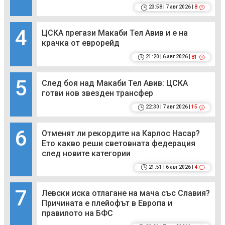
23:58 | 7 авг 2026 |
8
4
ЦСКА прегази Макаби Тел Авив и е на
крачка от еврорейд
21:20 | 6 авг 2026 |
81
5
След боя над Макаби Тел Авив: ЦСКА
готви нов звезден трансфер
22:30 | 7 авг 2026 |
15
6
Отменят ли рекордите на Карлос Насар?
Ето какво реши световната федерация
след новите категории
21:51 | 6 авг 2026 |
4
7
Левски иска отлагане на мача със Славия?
Причината е плейофът в Европа и
правилото на БФС