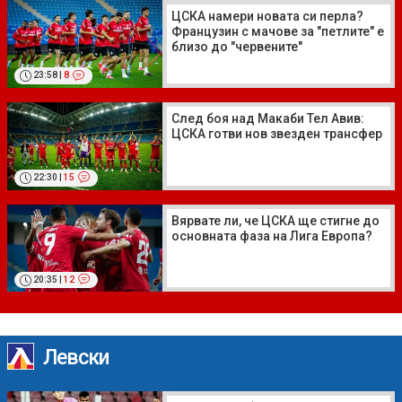
ЦСКА намери новата си перла?
Французин с мачове за "петлите" е
близо до "червените"
23:58
|
8
След боя над Макаби Тел Авив:
ЦСКА готви нов звезден трансфер
22:30
|
15
Вярвате ли, че ЦСКА ще стигне до
основната фаза на Лига Европа?
20:35
|
12
Левски