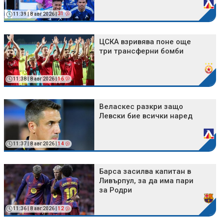
11:39 | 8 авг 2026 |
31
ЦСКА взривява поне още
три трансферни бомби
11:38 | 8 авг 2026 |
16
Веласкес разкри защо
Левски бие всички наред
11:37 | 8 авг 2026 |
14
Барса засилва капитан в
Ливърпул, за да има пари
за Родри
11:36 | 8 авг 2026 |
12