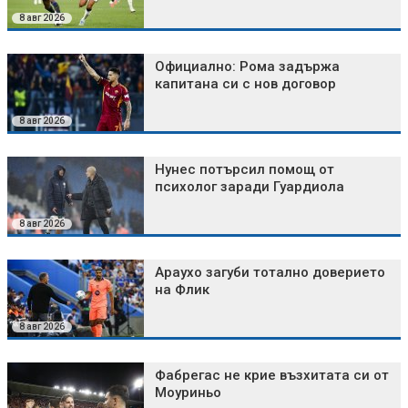
8 авг 2026
Официално: Рома задържа
капитана си с нов договор
8 авг 2026
Нунес потърсил помощ от
психолог заради Гуардиола
8 авг 2026
Араухо загуби тотално доверието
на Флик
8 авг 2026
Фабрегас не крие възхитата си от
Моуриньо