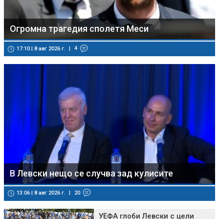
Огромна трагедия сполетя Меси
|
4
17:10 | 8 авг 2026 г.
В Левски нещо се случва зад кулисите
|
20
13:06 | 8 авг 2026 г.
УЕФА глоби Левски с цели