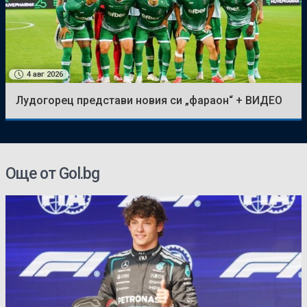
4 авг 2026
Лудогорец представи новия си „фараон“ + ВИДЕО
Още от Gol.bg