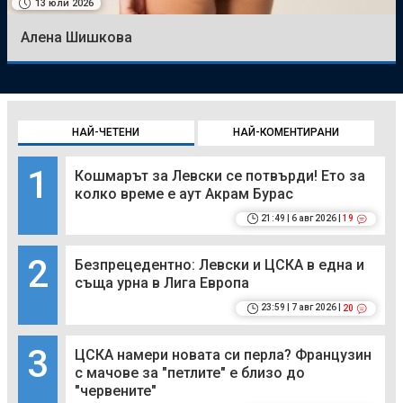
13 юли 2026
Алена Шишкова
НАЙ-ЧЕТЕНИ
НАЙ-КОМЕНТИРАНИ
1
Кошмарът за Левски се потвърди! Ето за
колко време е аут Акрам Бурас
21:49 | 6 авг 2026 |
19
2
Безпрецедентно: Левски и ЦСКА в една и
съща урна в Лига Европа
23:59 | 7 авг 2026 |
20
3
ЦСКА намери новата си перла? Французин
с мачове за "петлите" е близо до
"червените"