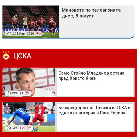
Мачовете по телевизията
днес, 8 август
11:30 | 8 авг 2026 |
4
ЦСКА
Само Стойчо Младенов остана
пред Христо Янев
09:09
|
1
Безпрецедентно: Левски и ЦСКА в
една и съща урна в Лига Европа
23:59
|
20