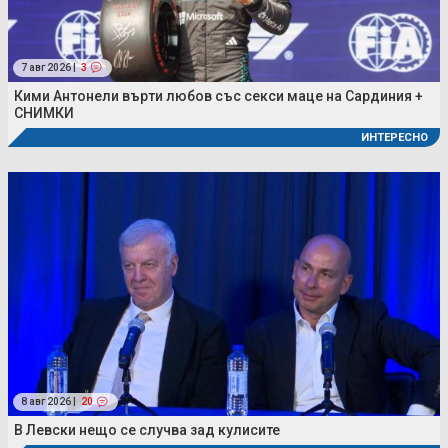
7 авг 2026 |
3
Кими Антонели върти любов със секси маце на Сардиния +
СНИМКИ
ИНТЕРЕСНО
8 авг 2026 |
20
В Левски нещо се случва зад кулисите