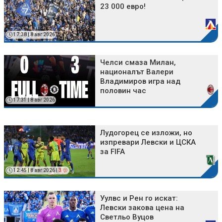
23 000 евро!
17:38 | 8 авг 2026
Челси смаза Милан,
националът Валери
Владимиров игра над
половин час
17:31 | 8 авг 2026
Лудогорец се изложи, но
изпревари Левски и ЦСКА
за FIFA
12:45 | 8 авг 2026 |
3
Уулвс и Рен го искат:
Левски закова цена на
Светльо Вуцов