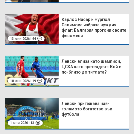
Карлос Насар и Нургюл
Салимова избраха чуждия
флаг: България прогони своите
феномени
13 юни 2026 | 64
Левски влиза като шампион,
ЦСКА като претендент: Кой е
по-близо до титлата?
10 юни 2026 | 19
Левски притежава най-
голямото богатство във
футбола
1 юни 2026 | 13