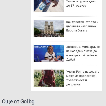
ст: Слаби
Температурите днес
алявания и
до 37 градуса
ератури до 39
ображение
Как християнството и
одне: Какви са
църквата направиха
аите и кой
Европа богата
нува имен ден
скоп за 6 август
Захарова: Милиардите
: Ден на нови
на Запада можеха да
ожности, важни
превърнат Украйна в
ния и приятни
Дубай
пта за пухкави
Учени: Речта на децата
иански бухти с
може да предскаже
рт
тревожност и
депресия
Още от Gol.bg