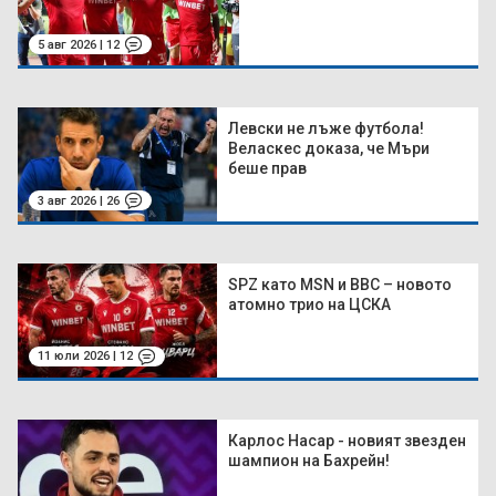
5 авг 2026 | 12
Левски не лъже футбола!
Веласкес доказа, че Мъри
беше прав
3 авг 2026 | 26
SPZ като MSN и BBC – новото
атомно трио на ЦСКА
11 юли 2026 | 12
Карлос Насар - новият звезден
шампион на Бахрейн!