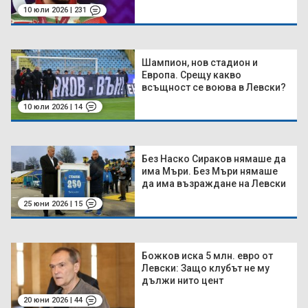
10 юли 2026 | 231
Шампион, нов стадион и
Европа. Срещу какво
всъщност се воюва в Левски?
10 юли 2026 | 14
Без Наско Сираков нямаше да
има Мъри. Без Мъри нямаше
да има възраждане на Левски
25 юни 2026 | 15
Божков иска 5 млн. евро от
Левски: Защо клубът не му
дължи нито цент
20 юни 2026 | 44