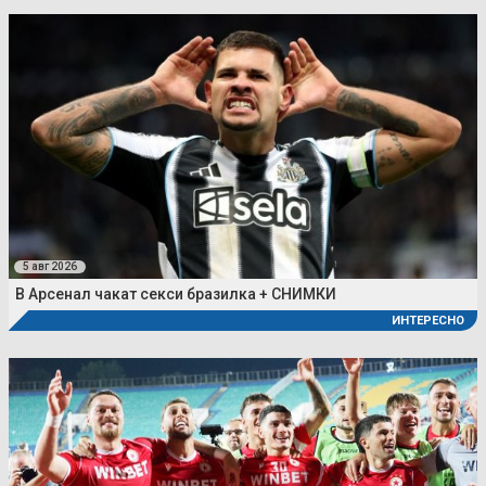
5 авг 2026
В Арсенал чакат секси бразилка + СНИМКИ
ИНТЕРЕСНО