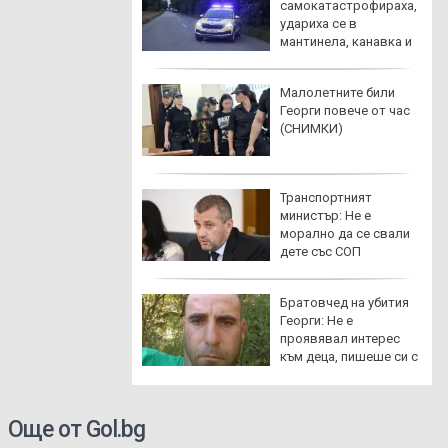
тките: Килии от 9
самокатастрофираха,
м, четирима
удариха се в
орници и без
мантинела, канавка и
дърво
ижава краят на
Малолетните били
ното етикетиране
Георги повече от час
вове и евро по
(СНИМКИ)
зините
анил за над 300
Транспортният
 евро и крипто за
министър: Не е
000 долара:
морално да се свали
ители под
дете със СОП
аторията в София
 откри огнище на
Братовчед на убития
канска чума по
Георги: Не е
ете край Варна
проявявал интерес
към деца, пишеше си с
жени
Още от Gol.bg