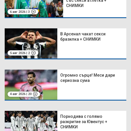
със секси атлетка +
СНИМКИ
6 авг 2026 | 3
В Арсенал чакат секси
бразилка + СНИМКИ
5 авг 2026 | 2
Огромно сърце! Меси дари
сериозна сума
4 авг 2026 | 20
Порнодива с голямо
разкритие за Ювентус +
СНИМКИ