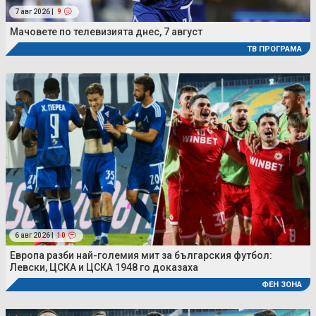
7 авг 2026 |
9
Мачовете по телевизията днес, 7 август
ТВ ПРОГРАМА
6 авг 2026 |
10
Европа разби най-големия мит за българския футбол:
Левски, ЦСКА и ЦСКА 1948 го доказаха
ФЕН ЗОНА