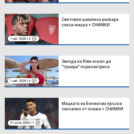
Световен шампион разкара
секси мацка + СНИМКИ
1 авг 2026 | 3
Звезда на Юве искал да
"тушира" порноактриса
1 авг 2026 | 6
Мацката на Белингам пръска
сексапил от плажа + СНИМКИ
31 юли 2026 | 1