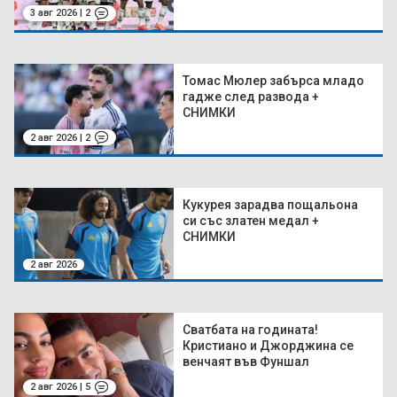
3 авг 2026 | 2
Томас Мюлер забърса младо
гадже след развода +
СНИМКИ
2 авг 2026 | 2
Кукурея зарадва пощальона
си със златен медал +
СНИМКИ
2 авг 2026
Сватбата на годината!
Кристиано и Джорджина се
венчаят във Фуншал
2 авг 2026 | 5