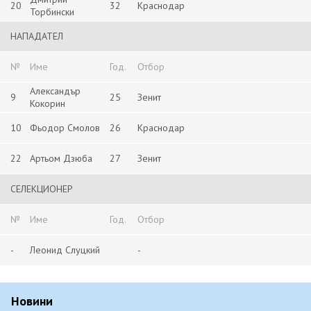
20
32
Краснодар
Торбински
НАПАДАТЕЛ
№
Име
Год.
Отбор
Александър
9
25
Зенит
Кокорин
10
Фьодор Смолов
26
Краснодар
22
Артьом Дзюба
27
Зенит
СЕЛЕКЦИОНЕР
№
Име
Год.
Отбор
-
Леонид Слуцкий
-
Новини