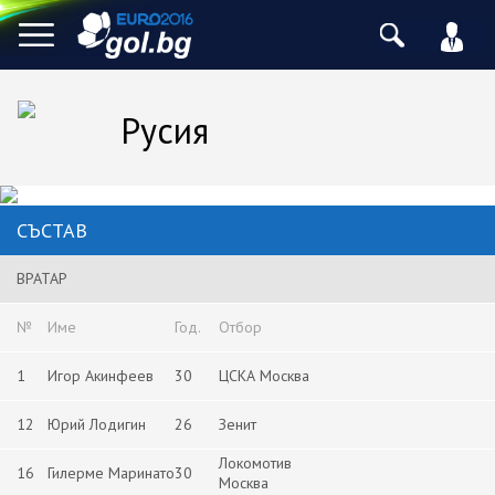
Русия
СЪСТАВ
ВРАТАР
№
Име
Год.
Отбор
1
Игор Акинфеев
30
ЦСКА Москва
12
Юрий Лодигин
26
Зенит
Локомотив
16
Гилерме Маринато
30
Москва