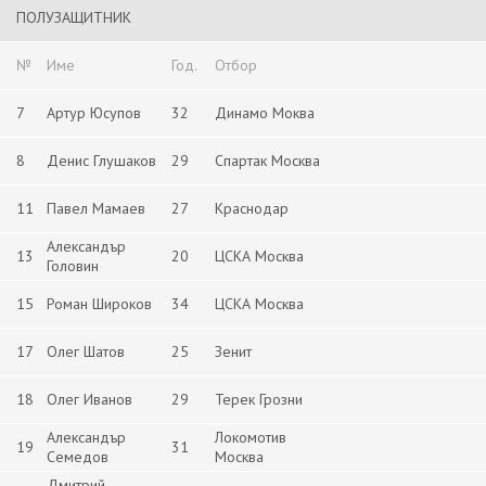
ПОЛУЗАЩИТНИК
№
Име
Год.
Отбор
7
Артур Юсупов
32
Динамо Моква
8
Денис Глушаков
29
Спартак Москва
11
Павел Мамаев
27
Краснодар
Александър
13
20
ЦСКА Москва
Головин
15
Роман Широков
34
ЦСКА Москва
17
Олег Шатов
25
Зенит
18
Олег Иванов
29
Терек Грозни
Александър
Локомотив
19
31
Семедов
Москва
Дмитрий