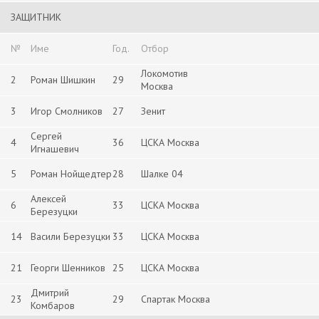
ЗАЩИТНИК
№
Име
Год.
Отбор
Локомотив
2
Роман Шишкин
29
Москва
3
Игор Смолников
27
Зенит
Сергей
4
36
ЦСКА Москва
Игнашевич
5
Роман Нойщедтер
28
Шалке 04
Алексей
6
33
ЦСКА Москва
Березуцки
14
Васили Березуцки
33
ЦСКА Москва
21
Георги Шенников
25
ЦСКА Москва
Дмитрий
23
29
Спартак Москва
Комбаров