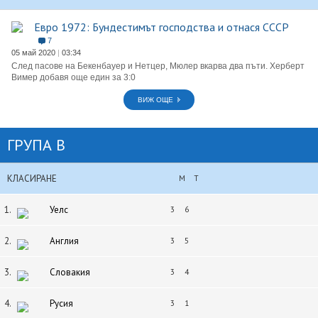
Евро 1972: Бундестимът господства и отнася СССР
7
05 май 2020
|
03:34
След пасове на Бекенбауер и Нетцер, Мюлер вкарва два пъти. Херберт
Вимер добавя още един за 3:0
ВИЖ ОЩЕ
ГРУПА B
КЛАСИРАНЕ
М
Т
1.
Уелс
3
6
2.
Англия
3
5
3.
Словакия
3
4
4.
Русия
3
1