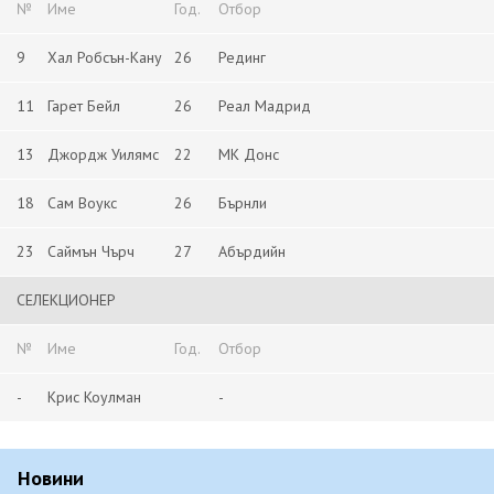
№
Име
Год.
Отбор
9
Хал Робсън-Кану
26
Рединг
11
Гарет Бейл
26
Реал Мадрид
13
Джордж Уилямс
22
МК Донс
18
Сам Воукс
26
Бърнли
23
Саймън Чърч
27
Абърдийн
СЕЛЕКЦИОНЕР
№
Име
Год.
Отбор
-
Крис Коулман
-
Новини