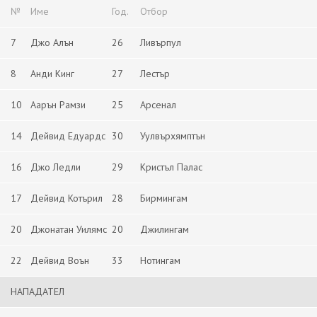
№
Име
Год.
Отбор
7
Джо Алън
26
Ливърпул
8
Анди Кинг
27
Лестър
10
Аарън Рамзи
25
Арсенал
14
Дейвид Едуардс
30
Уулвърхямптън
16
Джо Ледли
29
Кристъл Палас
17
Дейвид Котърил
28
Бирмингам
20
Джонатан Уилямс
20
Джилингам
22
Дейвид Воън
33
Нотингам
НАПАДАТЕЛ