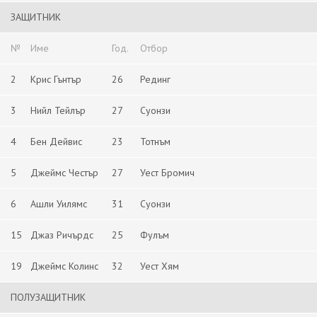
ЗАЩИТНИК
№
Име
Год.
Отбор
2
Крис Гънтър
26
Рединг
3
Нийл Тейлър
27
Суонзи
4
Бен Дейвис
23
Тотнъм
5
Джеймс Честър
27
Уест Бромич
6
Ашли Уилямс
31
Суонзи
15
Джаз Ричърдс
25
Фулъм
19
Джеймс Колинс
32
Уест Хям
ПОЛУЗАЩИТНИК