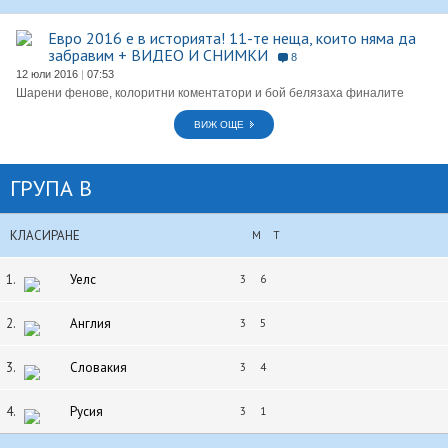
Евро 2016 е в историята! 11-те неща, които няма да
забравим + ВИДЕО И СНИМКИ
8
12 юли 2016
|
07:53
Шарени фенове, колоритни коментатори и бой белязаха финалите
ВИЖ ОЩЕ
ГРУПА B
КЛАСИРАНЕ
М
Т
1.
Уелс
3
6
2.
Англия
3
5
3.
Словакия
3
4
4.
Русия
3
1